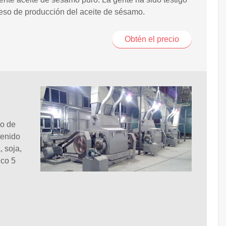
eso de producción del aceite de sésamo.
Obtén el precio
po de
tenido
 soja,
ico 5