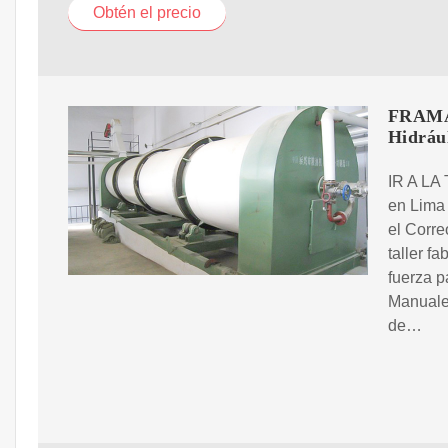
Obtén el precio
FRAMAQ
Hidráu
IR A LA
en Lima
el Corr
taller f
fuerza p
Manuales
de…