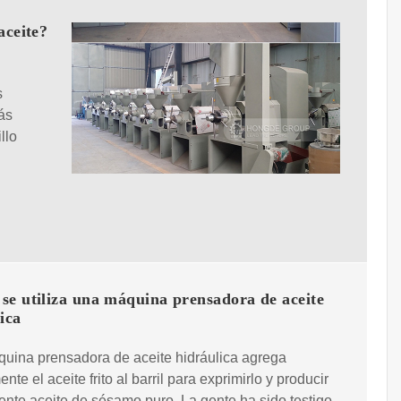
aceite?
s
ás
llo
se utiliza una máquina prensadora de aceite
ica
uina prensadora de aceite hidráulica agrega
nte el aceite frito al barril para exprimirlo y producir
nte aceite de sésamo puro. La gente ha sido testigo