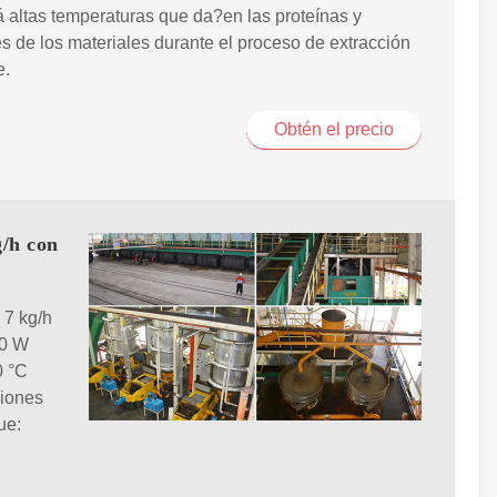
 altas temperaturas que da?en las proteínas y
es de los materiales durante el proceso de extracción
e.
Obtén el precio
g/h con
 7 kg/h
80 W
0 °C
siones
ue: