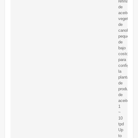
refinación
de
aceite
vegetal
de
canola
pequeña
de
bajo
costo,
para
configurar
la
planta
de
producción
de
aceite,
1
~
10
tpd
Up
to