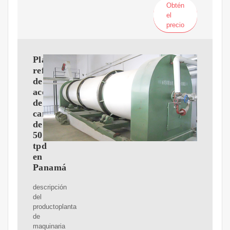
Obtén
el
precio
Planta
refinadora
de
aceite
de
canola
de
50
tpd
en
Panamá
descripción
del
productoplanta
de
maquinaria