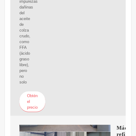
impurezas
dañinas
del
aceite
de
colza
crudo,
como
FFA
(ácido
graso
libre),
pero
no
solo
Obtén
el
precio
Máquin
refinad