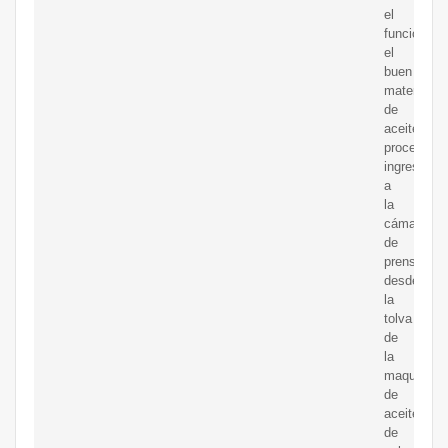
el
funcionami
el
buen
material
de
aceite
procesado
ingresa
a
la
cámara
de
prensado
desde
la
tolva
de
la
maquinaria
de
aceite
de