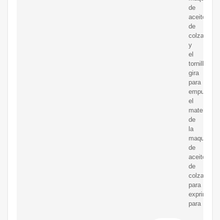
de
aceite
de
colza,
y
el
tornillo
gira
para
empujar
el
material
de
la
maquinaria
de
aceite
de
colza
para
exprimirlo.
para