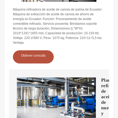
Máquina refinadora de aceite de canola de palma de Ecuador .
Máquina de extracción de aceite de canola de ahorro de
energía en Ecuador. Función: Procesamiento de aceite
comestible refinado; Servicio posventa: Brindamos soporte
técnico de larga duración; Dimensiones (L*W*H):
2019*1291*1855 mm; Capacidad de producción: 10-150 t/d;
Voltaje: 220 V/380 V; Peso: 1075 kg; Potencia: 110+11+5,5 kw;
Ventaja
Obtener consulta
Planta
refinad
de
aceite
de
nuez
y