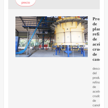
precio
Proyect
de
planta
refinad
de
aceite
crudo
de
canola
descripció
del
productopl
refinadora
de
aceite
crudo
de
canola