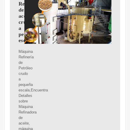
Refinería
de
aceite
crudo
a
pequeña
escala
Máquina
Refinería
de
Petróleo
crudo
a
pequeña
escala,Encuentra
Detalles
sobre
Máquina
Refinadora
de
aceite,
máquina