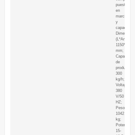
puesta
en
marcha
y
capacitaci
Dimension
(L*An*Al):
1150*1200
mm;
Capacidad
de
producción
300
kg/h;
Voltaje:
380
V/50
HZ;
Peso:
1042
kg;
Potencia:
15-