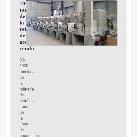
1000
toneladas
de
la
refinería
de
aceite
crudo
30-
1000
toneladas
de
la
refinería
de
petróleo
crudo
de
la
línea
de
producción