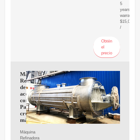
5
years
warranty
$15,000.00
/
Obtén
el
precio
Máquina
Refinadora
de
aceite
comestible
Palma
cruda
máquina
Máquina
Refinadora