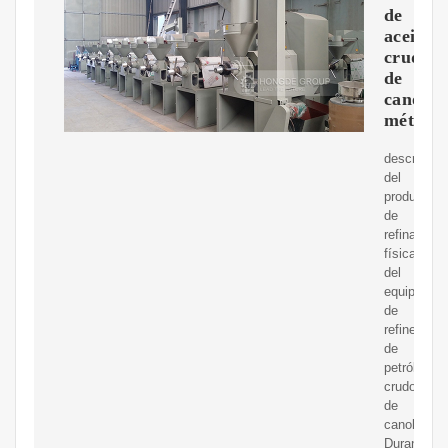
de
aceite
crudo
de
canola
método
descripció
del
productoM
de
refinación
física
del
equipo
de
refinería
de
petróleo
crudo
de
canola.
Durante