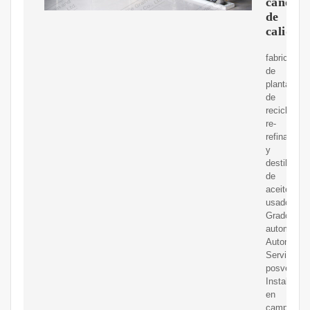
canola
de
calidad
fabricante
de
plantas
de
reciclaje,
re-
refinación
y
destilación
de
aceite
usado.
Grado
automático
Automático
Servicio
posventa:
Instalación
en
campo,