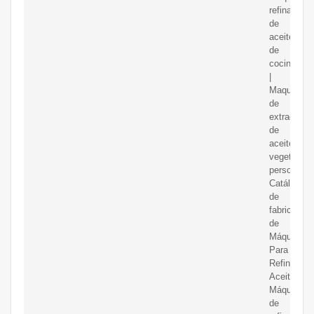
refinadora
de
aceite
de
cocina
|
Maquinaria
de
extracción
de
aceite
vegetal
personaliz
Catálogo
de
fabricantes
de
Máquina
Para
Refinar
Aceite
Máquina
de