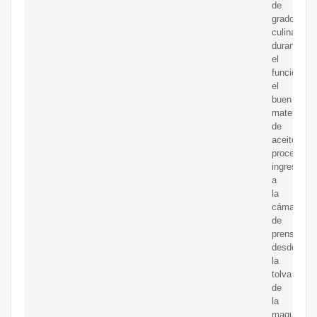
de
grado
culinario.
durante
el
funcionami
el
buen
material
de
aceite
procesado
ingresa
a
la
cámara
de
prensado
desde
la
tolva
de
la
maquinaria