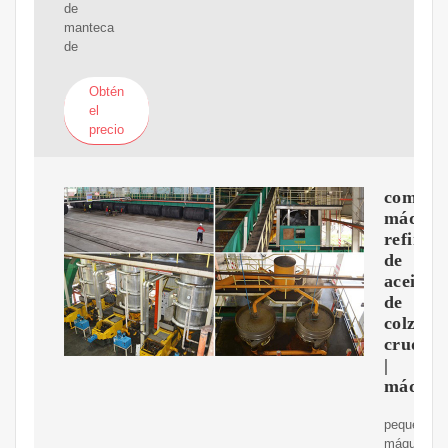
de
manteca
de
Obtén
el
precio
compra
máquin
refinad
de
aceite
de
colza
crudo
|
máquin
pequeña
máquina