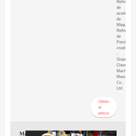
Refinería
de
aceite
de
Máquina
Refinadora
de
Petróleo
crudo
-
Shandong
Chemsta
Machinery
Manufactur
Co.,
Ltd.
Obtén
el
precio
Máquina