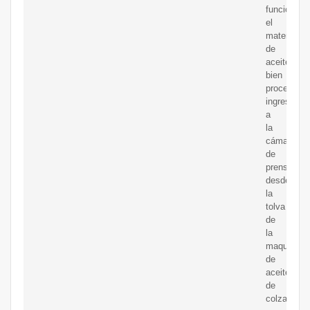
funcionami
el
material
de
aceite
bien
procesado
ingresa
a
la
cámara
de
prensado
desde
la
tolva
de
la
maquinaria
de
aceite
de
colza,