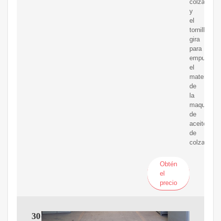
colza,
y
el
tornillo
gira
para
empujar
el
material
de
la
maquinaria
de
aceite
de
colza
Obtén
el
precio
30-