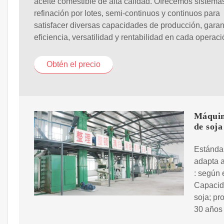
aceite comestible de alta calidad. Ofrecemos sistema
refinación por lotes, semi-continuos y continuos para
satisfacer diversas capacidades de producción, gara
eficiencia, versatilidad y rentabilidad en cada operaci
Obtén el precio
Máquina
de soja
Estándar
adapta a
: según 
Capacida
soja; pr
30 años