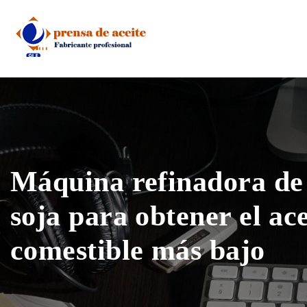
Skip
to
content
Máquina refinadora de 
soja para obtener el ace
comestible más bajo