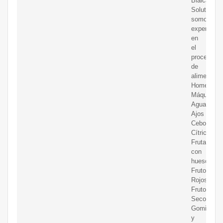
Bialca
Solutions
somos
expertos
en
el
procesado
de
alimentos.
Home
Máquinas
Aguacates
Ajos
Cebollas
Cítricos
Fruta
con
hueso
Frutos
Rojos
Frutos
Secos
Gominolas
y