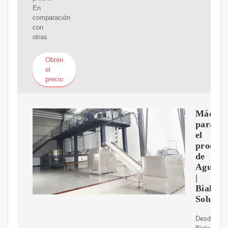
En
comparación
con
otras
Obtén
el
precio
Máquin
para
el
procesa
de
Aguaca
|
Bialca
Solutio
Desde