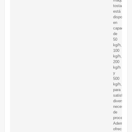
máquina
tostadora
está
disponible
en
capacidad
de
50
kg/h,
100
kg/h,
200
kg/h
y
500
kg/h,
para
satisfacer
diversas
necesidad
de
procesamie
Además,
ofrecemos