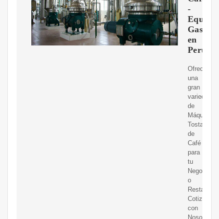
-
Equipo
Gastro
en
Perú
Ofrecemos
una
gran
variedad
de
Máquina
Tostadora
de
Café
para
tu
Negocio
o
Restaurant
Cotiza
con
Nosotros