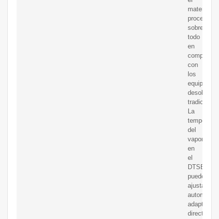
material
procesado,
sobre
todo
en
comparaci
con
los
equipos
desolventi
tradicional
La
temperatur
del
vapor
en
el
DTSE
puede
ajustarse
automátic
adaptando
directamen