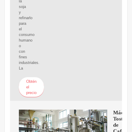
la
soja
y
refinarlo
para
el
consumo
humano
o
con
fines
industriales.
La
Obtén
el
precio
Máquin
Tostado
de
Café