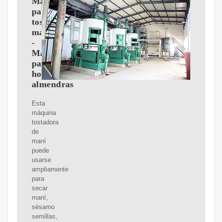
Máquina
para
tostar
maní
-
Máquina
para
hornear
almendras
Esta
máquina
tostadora
de
maní
puede
usarse
ampliamente
para
secar
maní,
sésamo
semillas,