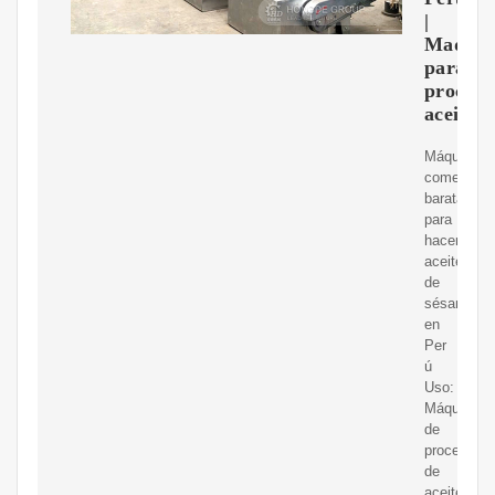
|
Maquin
para
procesa
aceite
Máquina
comercial
barata
para
hacer
aceite
de
sésamo
en
Per
ú
Uso:
Máquina
de
procesami
de
aceite