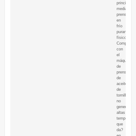
principalm
mediante
prensado
en
frío
puramente
físico.
Comparar
con
el
máquina
de
prensa
de
aceite
de
tornillo,
no
generará
altas
temperatur
que
da?
en