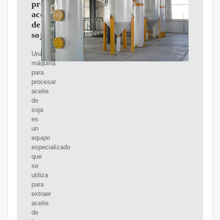
procesar
aceite
de
soja
Una
máquina
para
procesar
aceite
de
soja
es
un
equipo
especializado
que
se
utiliza
para
extraer
aceite
de