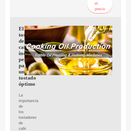
el
precio
El
tostador
de
café
industrial
perfecto
para
un
tostado
óptimo
La
importancia
de
los
tostadores
de
café