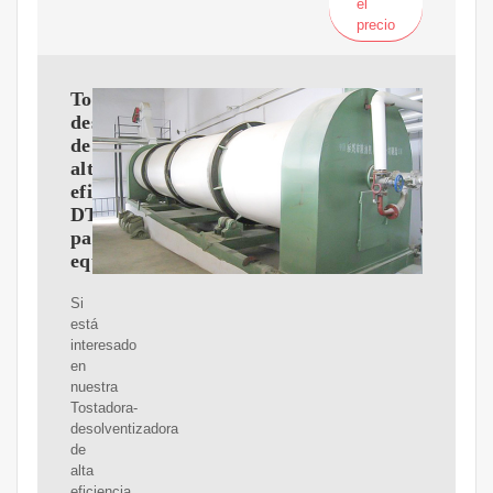
el
precio
Tostadora-
desolventizadora
de
alta
eficiencia
DTDC
para
equipos
Si
está
interesado
en
nuestra
Tostadora-
desolventizadora
de
alta
eficiencia