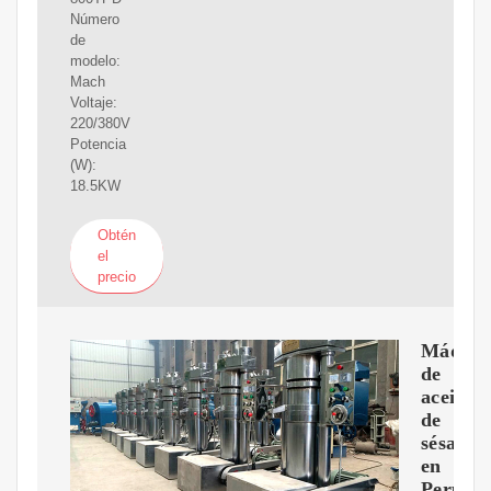
Número
de
modelo:
Mach
Voltaje:
220/380V
Potencia
(W):
18.5KW
Obtén
el
precio
Máquin
de
aceite
de
sésamo
en
Perú