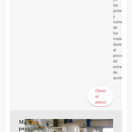
las
proteínas
y
nutrientes
de
los
materiales
durante
el
proceso
de
extracción
de
aceite.
Obtén
el
precio
Máquina
para