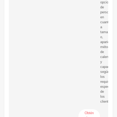
opciones
de
personaliz
en
cuanto
a
tama?
o,
apariencia,
método
de
calentamie
y
capacidad
según
los
requisitos
específico
de
los
clientes.
Obtén