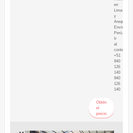
en
Lima
y
Arequipa.
Envíos
Perú.
Ir
al
contenido
+51
940
126
140
940
126
140
Obtén
el
precio