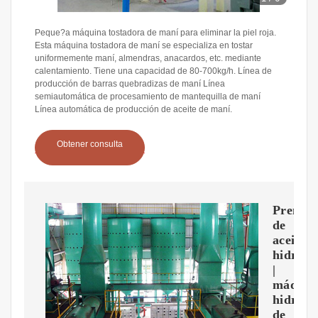
Peque?a máquina tostadora de maní para eliminar la piel roja.
Esta máquina tostadora de maní se especializa en tostar
uniformemente maní, almendras, anacardos, etc. mediante
calentamiento. Tiene una capacidad de 80-700kg/h. Línea de
producción de barras quebradizas de maní Línea
semiautomática de procesamiento de mantequilla de maní
Línea automática de producción de aceite de maní.
Obtener consulta
Prensa
de
aceite
hidrául
|
máquin
hidrául
de