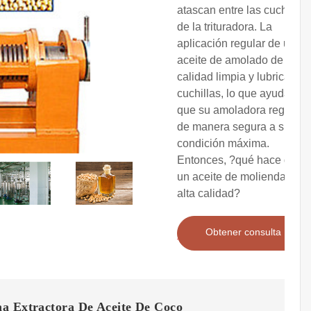
atascan entre las cuchillas
de la trituradora. La
aplicación regular de un
aceite de amolado de alta
calidad limpia y lubrica las
cuchillas, lo que ayuda a
que su amoladora regrese
de manera segura a su
condición máxima.
Entonces, ?qué hace que
un aceite de molienda de
alta calidad?
Obtener consulta
a Extractora De Aceite De Coco