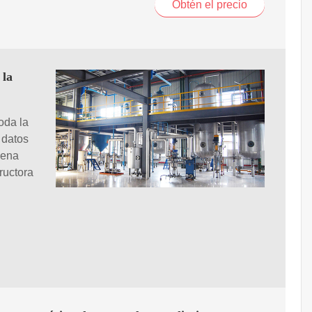
Obtén el precio
 la
oda la
 datos
uena
ructora