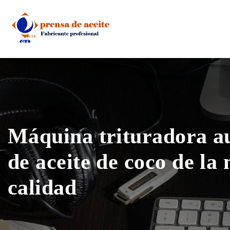
Skip
to
content
Máquina trituradora a
de aceite de coco de la
calidad