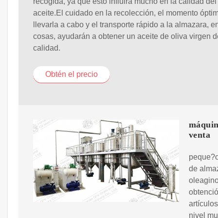
recogida, ya que esto influirá mucho en la calidad del
aceite.El cuidado en la recolección, el momento ópti
llevarla a cabo y el transporte rápido a la almazara, en
cosas, ayudarán a obtener un aceite de oliva virgen d
calidad.
Obtén el precio
máquina
venta
peque?o 
de almaz
oleagino
obtenci
artículo
nivel mu