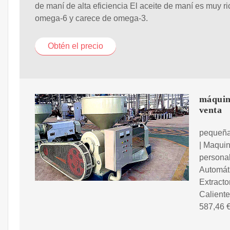
de maní de alta eficiencia El aceite de maní es muy ri
omega-6 y carece de omega-3.
Obtén el precio
máquina
venta
pequeña 
| Maquin
personal
Automát
Extract
Caliente
587,46 