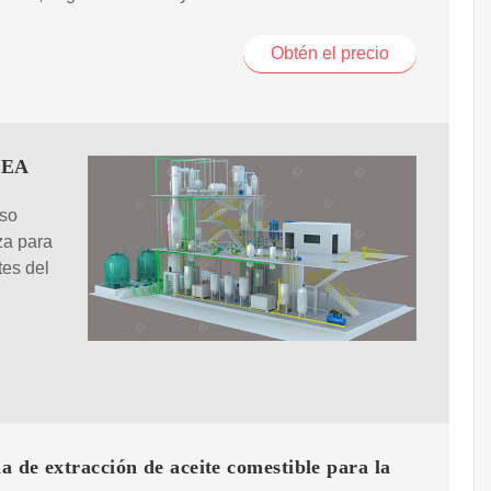
Obtén el precio
 GEA
aso
za para
tes del
 de extracción de aceite comestible para la