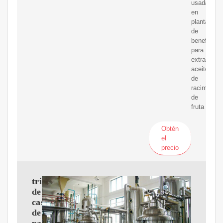
usada
en
plantas
de
beneficio
para
extraer
aceite
de
racimos
de
fruta
Obtén
el
precio
trituradora
de
cascara
de