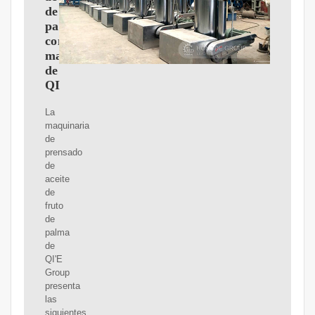
de
palma
con
maquinaria
de
QI
La
maquinaria
de
prensado
de
aceite
de
fruto
de
palma
de
QI'E
Group
presenta
las
siguientes