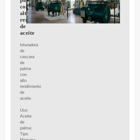
palma
con
alto
rendimiento
de
aceite
trituradora
de
cascara
de
palma
con
alto
rendimiento
de
aceite
.
Uso:
Aceite
de
palma;
Tipo:
Máquina