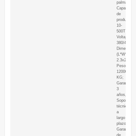
palma;
Capacidad
de
producción
10-
500TPD;
Voltaje:
380/440;
Dimensión
(L*W*H):
2.3x2.8x3
Peso:
12000
KG;
Garantía:
3
años,
Soporte
técnico
a
largo
plazo;
Garantía
de