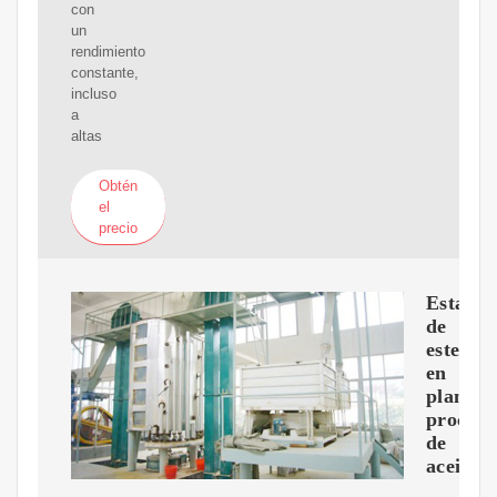
con
un
rendimiento
constante,
incluso
a
altas
Obtén
el
precio
Estació
de
esterili
en
planta
procesa
de
aceite