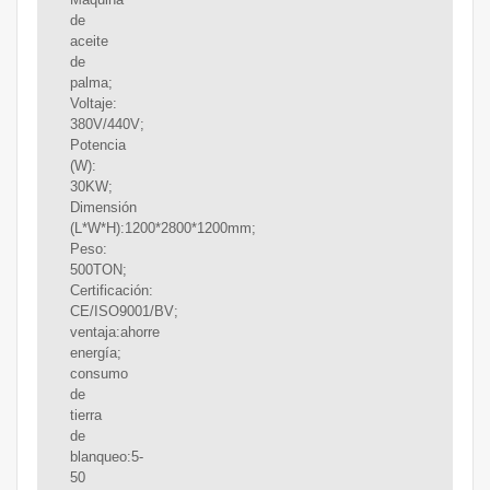
de
aceite
de
palma;
Voltaje:
380V/440V;
Potencia
(W):
30KW;
Dimensión
(L*W*H):1200*2800*1200mm;
Peso:
500TON;
Certificación:
CE/ISO9001/BV;
ventaja:ahorre
energía;
consumo
de
tierra
de
blanqueo:5-
50