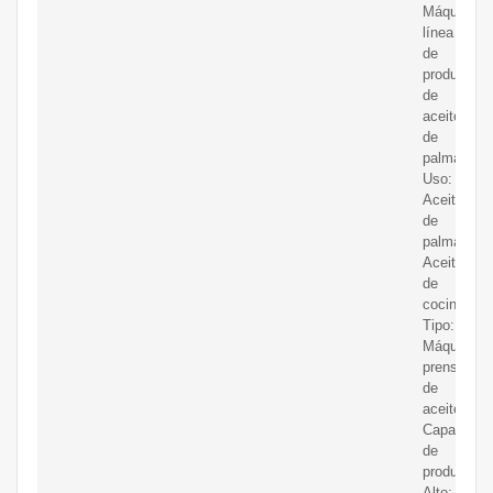
Máquina
línea
de
producción
de
aceite
de
palma.
Uso:
Aceite
de
palma,
Aceite
de
cocina;
Tipo:
Máquina
prensadora
de
aceite;
Capacidad
de
producción
Alto;