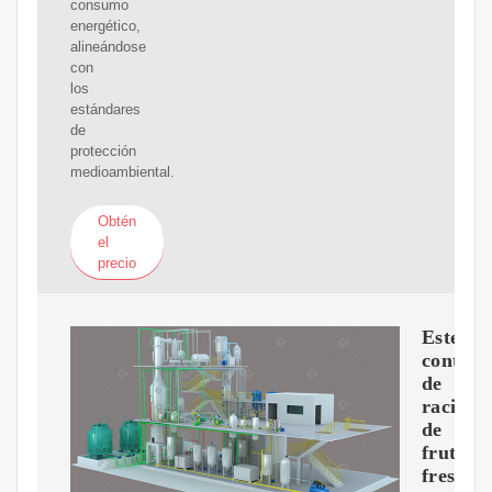
consumo
energético,
alineándose
con
los
estándares
de
protección
medioambiental.
Obtén
el
precio
Esterili
continú
de
racimo
de
fruta
fresca