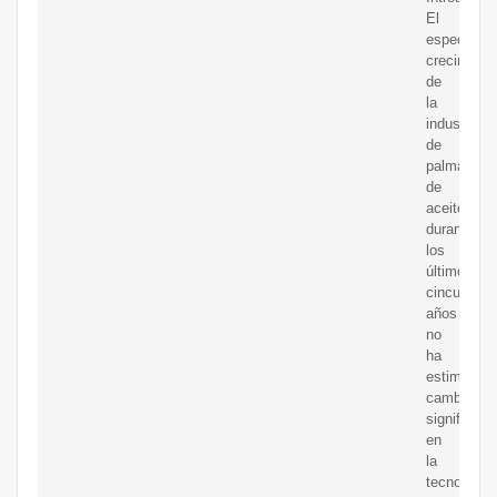
El
espectacul
crecimient
de
la
industria
de
palma
de
aceite
durante
los
últimos
cincuenta
años
no
ha
estimulado
cambios
significati
en
la
tecnología