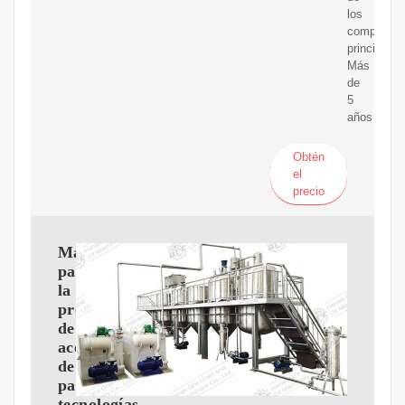
los
component
principales
Más
de
5
años
Obtén
el
precio
Maquinaria
para
la
producción
de
aceite
de
palma:
tecnologías