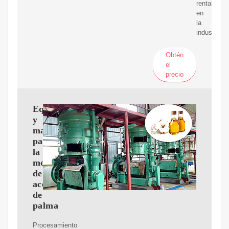
rentabilida
en
la
industria.
Obtén
el
precio
Equipos
y
maquinaria
para
la
molienda
de
aceite
de
palma
Procesamiento