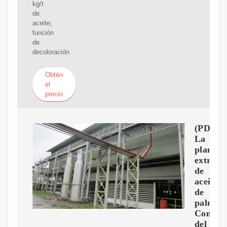
kg/t
de
aceite;
función
de
decoloración
Obtén
el
precio
(PDF)
La
planta
extract
de
aceite
de
palma.
Control
del