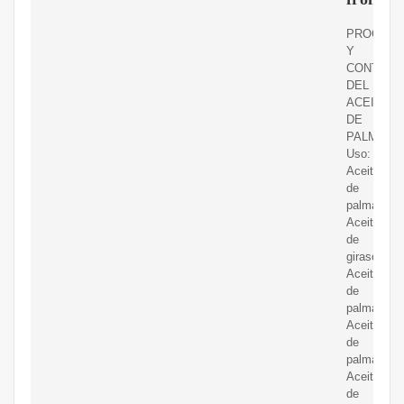
PROCESA
Y
CONTROL
DEL
ACEITE
DE
PALMA.
Uso:
Aceite
de
palma
Aceite
de
girasol
Aceite
de
palma
Aceite
de
palma
Aceite
de