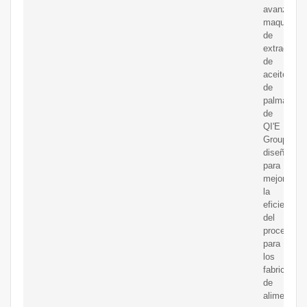
avanzada
maquinaria
de
extracción
de
aceite
de
palma
de
QI'E
Group,
diseñada
para
mejorar
la
eficiencia
del
procesami
para
los
fabricantes
de
alimentos