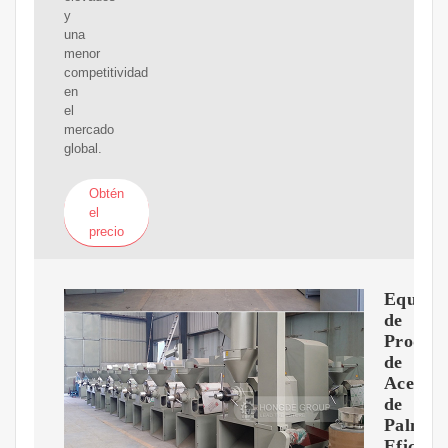
y
una
menor
competitividad
en
el
mercado
global.
Obtén
el
precio
Equipo
de
Produc
de
Aceite
de
Palma:
Eficien