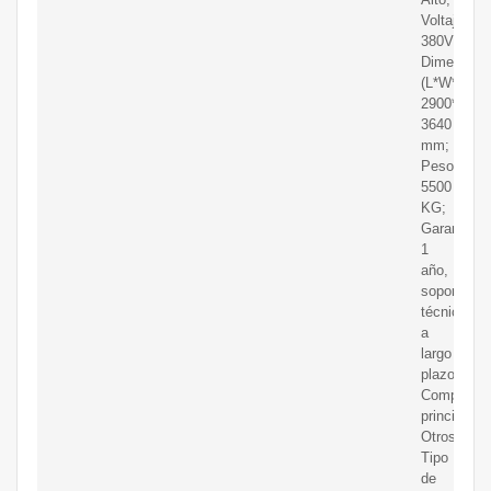
Voltaje:
380V/50HZ
Dimensión
(L*W*H):
2900*1850
3640
mm;
Peso:
5500
KG;
Garantía:
1
año,
soporte
técnico
a
largo
plazo;
Componen
principales
Otros;
Tipo
de