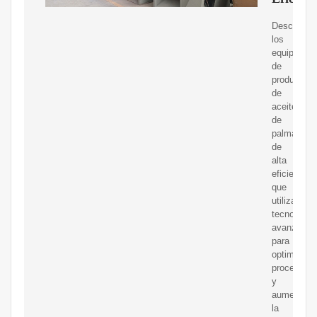
Descubre
los
equipos
de
producción
de
aceite
de
palma
de
alta
eficiencia
que
utilizan
tecnología
avanzada
para
optimizar
procesos
y
aumentar
la