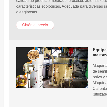
calidad de producto mejorada, procesos automatizad
características ecológicas. Adecuada para diversas s
oleaginosas.
Obtén el precio
Equipos
mostaz
Maquinar
de semil
polvo y 
Máquina 
Calienta
(utiliza