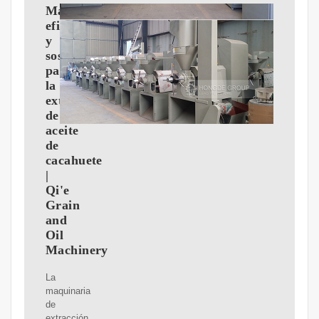
Maquinaria
eficiente
y
sostenible
para
la
extracción
de
aceite
de
cacahuete
|
Qi'e
Grain
and
Oil
Machinery
La
maquinaria
de
extracción