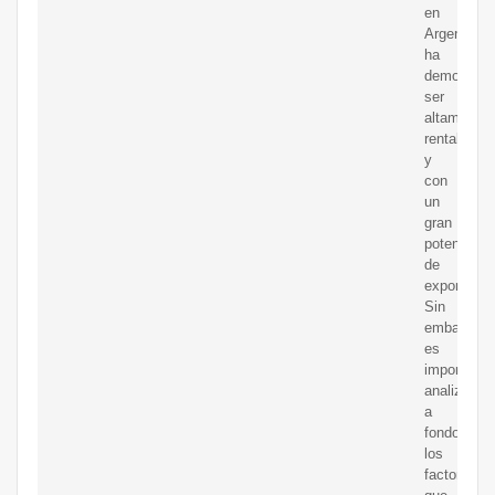
en
Argentina
ha
demostrad
ser
altamente
rentable
y
con
un
gran
potencial
de
exportació
Sin
embargo,
es
importante
analizar
a
fondo
los
factores