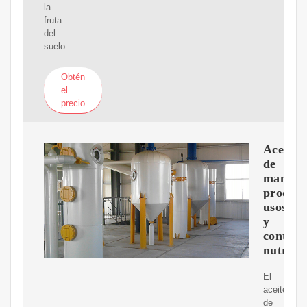
la
fruta
del
suelo.
Obtén
el
precio
Aceite
de
maní:
producc
usos
y
conteni
nutrici
El
aceite
de