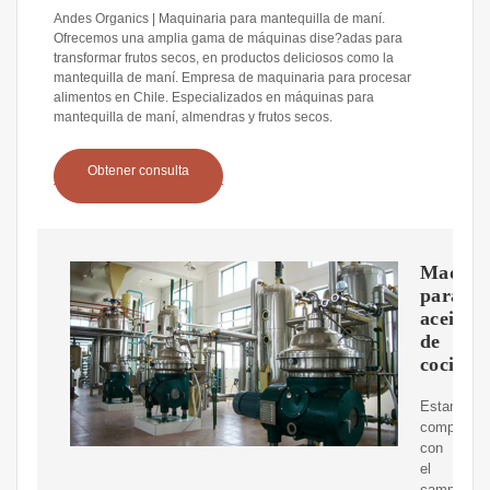
Andes Organics | Maquinaria para mantequilla de maní.
Ofrecemos una amplia gama de máquinas dise?adas para
transformar frutos secos, en productos deliciosos como la
mantequilla de maní. Empresa de maquinaria para procesar
alimentos en Chile. Especializados en máquinas para
mantequilla de maní, almendras y frutos secos.
Obtener consulta
Maquin
para
aceite
de
cocina
Estamos
compromet
con
el
campo