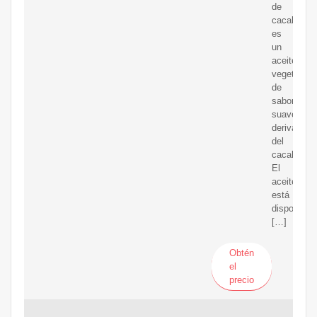
de
cacahuete,
es
un
aceite
vegetal
de
sabor
suave
derivado
del
cacahuete.
El
aceite
está
disponible
[…]
Obtén
el
precio