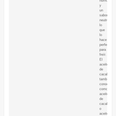
humo
y
un
sabor
neutro,
lo
que
lo
hace
perfecto
para
freír.
El
aceite
de
cacahuete,
también
conocido
como
aceite
de
cacahuete
o
aceite