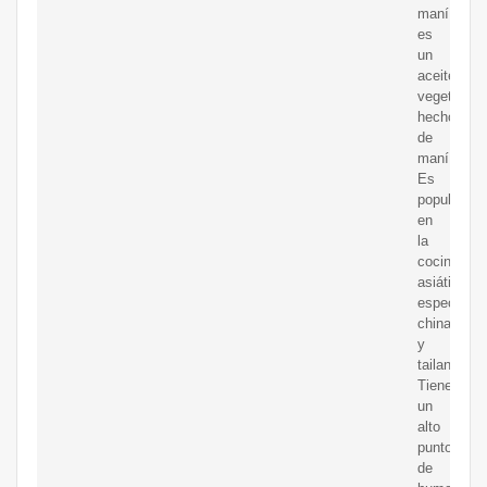
maní
es
un
aceite
vegetal
hecho
de
maní.
Es
popular
en
la
cocina
asiática,
especialm
china
y
tailandesa.
Tiene
un
alto
punto
de