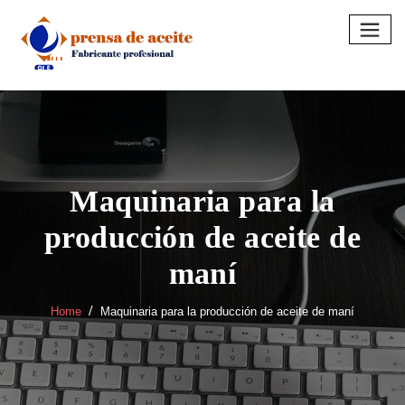
Skip
to
content
Maquinaria para la
producción de aceite de
maní
Home
Maquinaria para la producción de aceite de maní