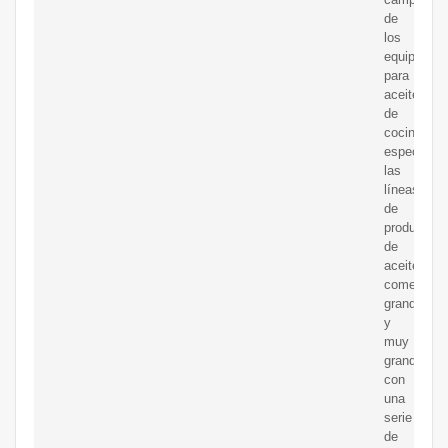
de
los
equipos
para
aceite
de
cocina,
especialm
las
líneas
de
producción
de
aceite
comestible
grandes
y
muy
grandes,
con
una
serie
de