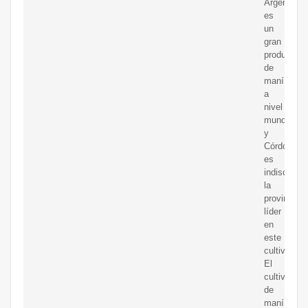
Argentina
es
un
gran
productor
de
maní
a
nivel
mundial,
y
Córdoba
es
indiscutib
la
provincia
líder
en
este
cultivo.
El
cultivo
de
maní