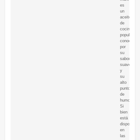
es
un
aceite
de
cocina
popular
conocido
por
su
sabor
suave
y
su
alto
punto
de
humo.
Si
bien
está
disponible
en
las