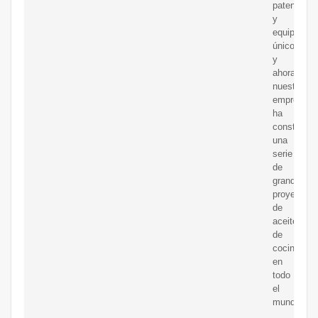
patentes
y
equipos
únicos,
y
ahora
nuestra
empresa
ha
construido
una
serie
de
grandes
proyectos
de
aceite
de
cocina
en
todo
el
mundo.