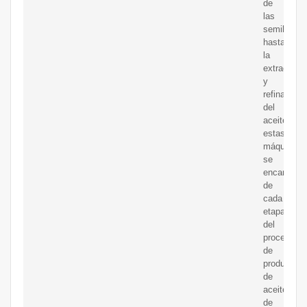
de
las
semillas
hasta
la
extracción
y
refinación
del
aceite,
estas
máquinas
se
encargan
de
cada
etapa
del
proceso
de
producción
de
aceite
de