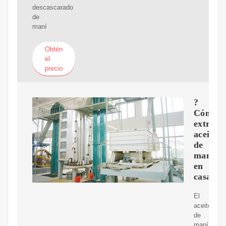
descascarado
de
maní
Obtén
el
precio
?
Cómo
extraer
aceite
de
maní
en
casa?
El
aceite
de
maní