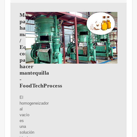
Máquinas
para
hacer
mantequilla
/
Equipos
comerciales
para
hacer
mantequilla
-
FoodTechProcess
El
homogeneizador
al
vacío
es
una
solución