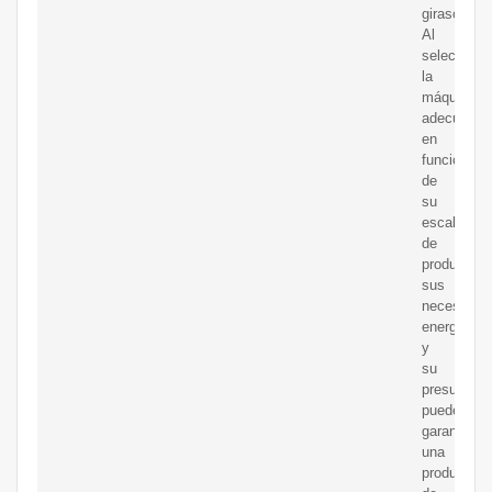
girasol.
Al
selecciona
la
máquina
adecuada
en
función
de
su
escala
de
producción
sus
necesidad
energética
y
su
presupuest
puede
garantizar
una
producción