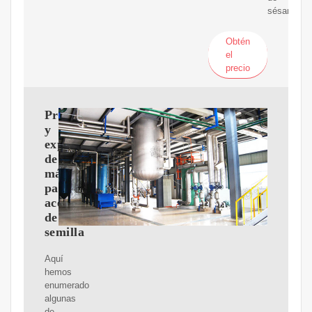
sésamo
Obtén
el
precio
Proveedores
y
exportadores
de
máquinas
para
aceite
de
semilla
Aquí
hemos
enumerado
algunas
de