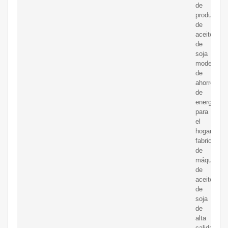
de
producción
de
aceite
de
soja
modelo
de
ahorro
de
energía
para
el
hogar;
fabricante
de
máquinas
de
aceite
de
soja
de
alta
calidad