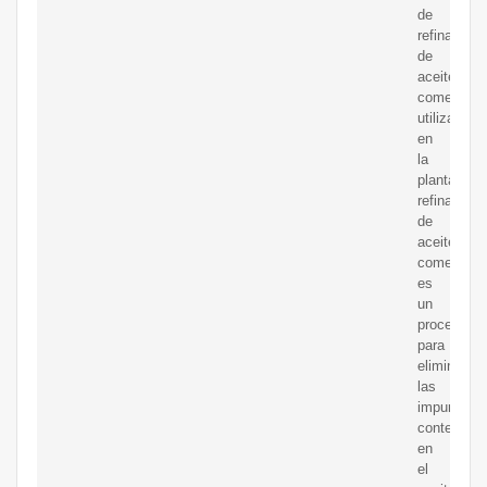
de
refinación
de
aceite
comestible
utilizada
en
la
planta
refinadora
de
aceite
comestible
es
un
proceso
para
eliminar
las
impurezas
contenidas
en
el