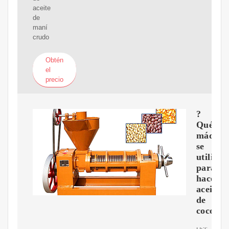
aceite
de
maní
crudo
Obtén
el
precio
?
Qué
máquin
se
utiliza
para
hacer
aceite
de
coco