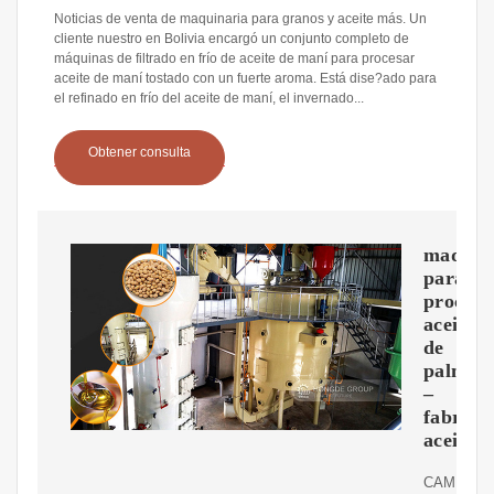
Noticias de venta de maquinaria para granos y aceite más. Un
cliente nuestro en Bolivia encargó un conjunto completo de
máquinas de filtrado en frío de aceite de maní para procesar
aceite de maní tostado con un fuerte aroma. Está dise?ado para
el refinado en frío del aceite de maní, el invernado...
Obtener consulta
maquin
para
procesa
aceite
de
palma
–
fabrica
aceite
CAMEME