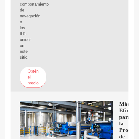
comportamiento
de
navegación
o
los
ID's
únicos
en
este
sitio.
Obtén
el
precio
Máquin
Eficient
para
la
Produc
de