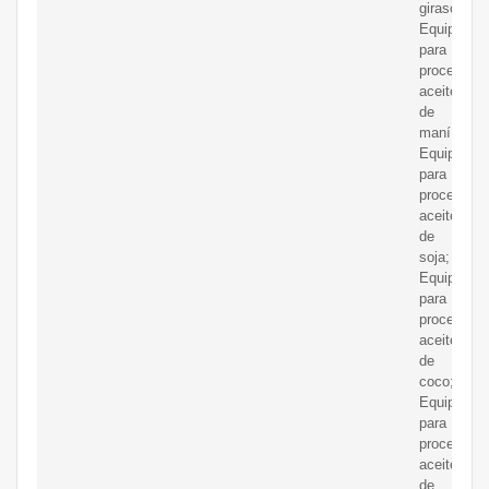
girasol;
Equipos
para
procesar
aceite
de
maní;
Equipos
para
procesar
aceite
de
soja;
Equipos
para
procesar
aceite
de
coco;
Equipos
para
procesar
aceite
de