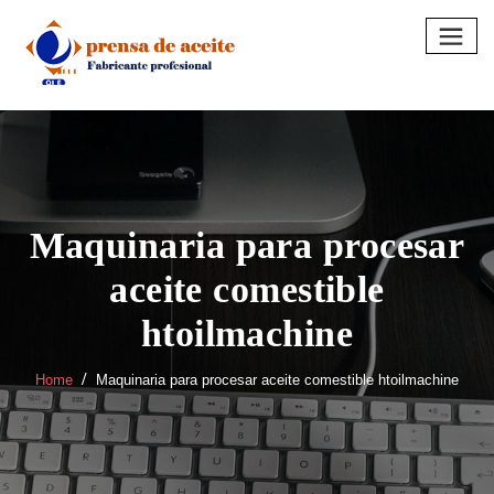
Skip
to
content
Maquinaria para procesar
aceite comestible
htoilmachine
Home
Maquinaria para procesar aceite comestible htoilmachine