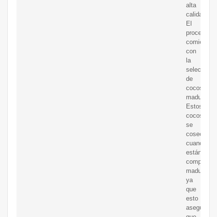
alta
calidad.
El
proceso
comienza
con
la
selección
de
cocos
maduros.
Estos
cocos
se
cosechan
cuando
están
completam
maduros,
ya
que
esto
asegura
que