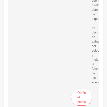
aceite
crudo
obtenido
de
expulsores
o
de
plantas
de
extracción
por
solventes
y
mejorar
la
funcionali
de
los
aceites.
Obtén
el
precio