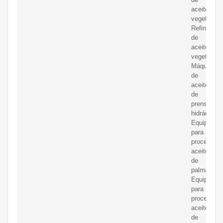
aceite
vegetal;
Refinería
de
aceite
vegetal;
Máquina
de
aceite
de
prensa
hidráulica;
Equipos
para
procesar
aceite
de
palma;
Equipos
para
procesar
aceite
de