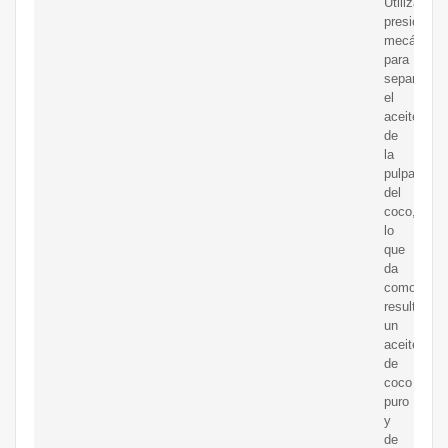
Utiliza
presión
mecánica
para
separar
el
aceite
de
la
pulpa
del
coco,
lo
que
da
como
resultado
un
aceite
de
coco
puro
y
de