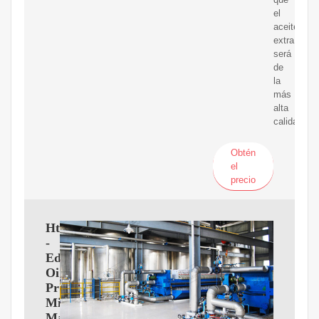
el
aceite
extraído
será
de
la
más
alta
calidad.
Obtén
el
precio
Htoilmachine.com
-
Edible
Oil
Processing
Mill
Machinery,Seed