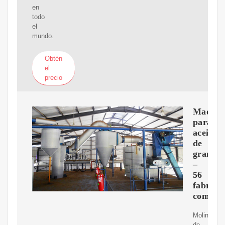
en
todo
el
mundo.
Obtén
el
precio
Maquin
para
aceite
de
grano
–
56
fabrica
comerci
Molino
de