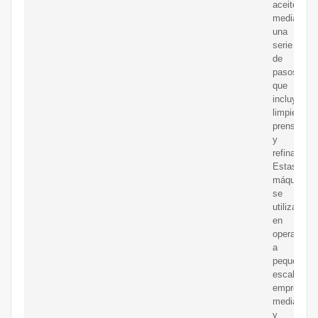
aceite
mediante
una
serie
de
pasos
que
incluyen
limpieza,
prensado
y
refinación.
Estas
máquinas
se
utilizan
en
operacione
a
pequeña
escala,
empresas
medianas
y