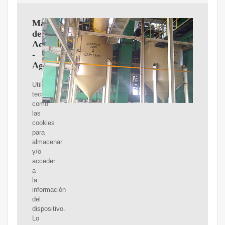
Maquinaria
de
Aceite
-
Agrovin
Utilizamos
tecnologías
como
las
cookies
para
almacenar
y/o
acceder
a
la
información
del
dispositivo.
Lo