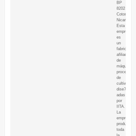
BP
8202
Cotonú,
Nicaragua.
Esta
empresa
es
un
fabricante
afiliado
de
máquinas
procesado
de
cultivos
dise?
adas
por
IITA.
La
empresa
produce
toda
la