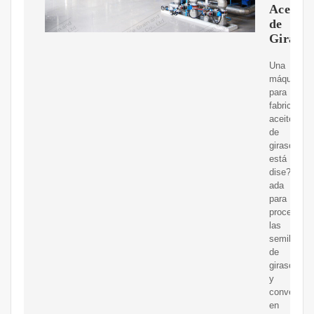
Aceite
de
Girasol
Una
máquina
para
fabricar
aceite
de
girasol
está
dise?
ada
para
procesar
las
semillas
de
girasol
y
convertirla
en