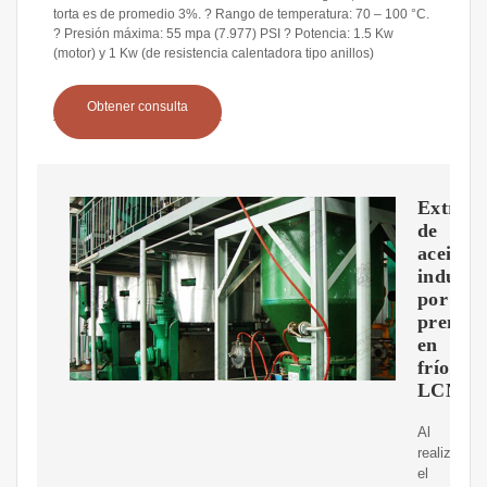
torta es de promedio 3%. ? Rango de temperatura: 70 – 100 °C.
? Presión máxima: 55 mpa (7.977) PSI ? Potencia: 1.5 Kw
(motor) y 1 Kw (de resistencia calentadora tipo anillos)
Obtener consulta
Extract
de
aceite
industri
por
prensa
en
frío
LCNF8
Al
realizar
el