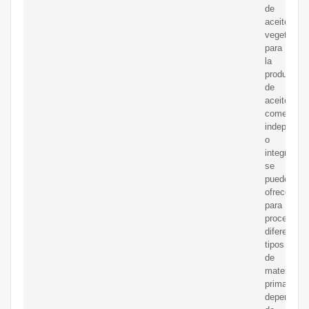
de
aceite
vegetal
para
la
producción
de
aceite
comestible
independie
o
integrada
se
puede
ofrecer
para
procesar
diferentes
tipos
de
materias
primas
dependien