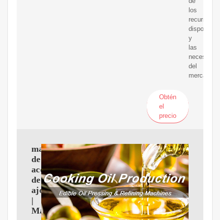
de
los
recursos
disponible
y
las
necesidad
del
mercado.
Obtén
el
precio
maquina
de
aceite
de
ajonjolí
|
Maquina