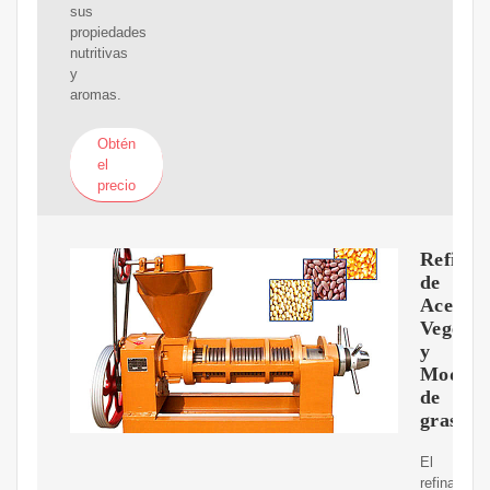
sus
propiedades
nutritivas
y
aromas.
Obtén
el
precio
Refina
de
Aceite
Vegetal
y
Modific
de
grasas
El
refinado