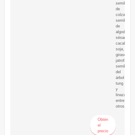
semilla
de
colza,
semillas
de
algodón,
sésamo,
cacahuete,
soja,
girasol,
jatrofa,
semilla
del
árbol
tung
y
linaza,
entre
otros.
Obtén
el
precio