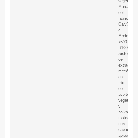
vegetal.
Marca
del
fabricante:
Galv?
o.
Modelo:
7590
B100.
Sistema
de
extracción
mecánica
en
frío
de
aceite
vegetal
y
salvado
tostado,
con
capacidad
aproximad