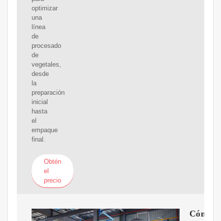
optimizar
una
línea
de
procesado
de
vegetales,
desde
la
preparación
inicial
hasta
el
empaque
final.
Obtén
el
precio
Cómo