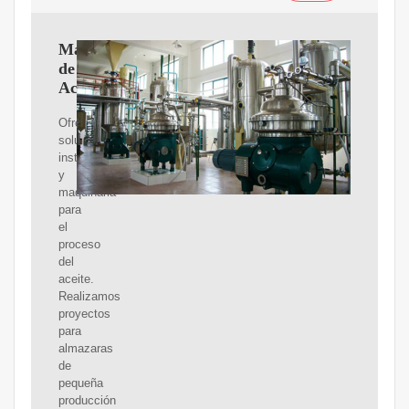
Maquinaria
de
Aceite
Ofrecemos
soluciones,
instalaciones
y
maquinaria
para
el
proceso
del
aceite.
Realizamos
proyectos
para
almazaras
de
pequeña
producción