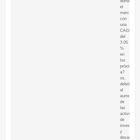
dominará
el
mercado
con
una
CAGR
del
3.05
%
en
los
próximos
a?
os,
debido
al
aumento
de
las
actividade
de
investigac
y
desarrollo