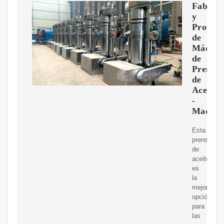
Fabrica
y
Provee
de
Máquin
de
Prensa
de
Aceite
-
Maquin
Esta
prensa
de
aceite
es
la
mejor
opción
para
las