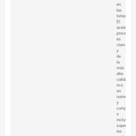
en
las
tortas.
El
aceite
procesado
es
claro
y
de
la
más
alta
calidad,
rico
en
nutrientes
y
cumple
o
incluso
supera
los