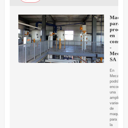
Maquin
para
procesa
en
conserv
-
Mecal
SA
En
Mecal
podrás
encontrar
una
amplia
variedad
de
maquinaria
para
la