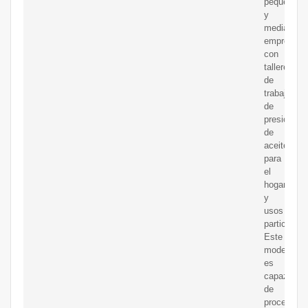
pequeñas
y
medianas
empresas
con
talleres
de
trabajo
de
presionado
de
aceite,
para
el
hogar
y
usos
particulare
Este
modelo
es
capaz
de
procesar