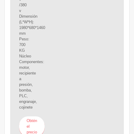
/380
v
Dimensión
(L*W*H):
1980*680*1460
mm
Peso:
700
KG
Núcleo
Componentes:
motor,
recipiente
a
presión,
bomba,
PLC,
engranaje,
cojinete
Obtén
el
precio