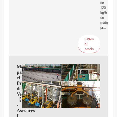
de
120
kg/h
de
materia
pr...
Obtén
el
precio
Máquinas
para
el
Procesado
de
Vegetales
【2024】
-
Asesores
I