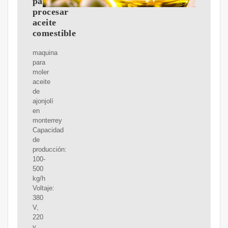
para
procesar
aceite
comestible
maquina
para
moler
aceite
de
ajonjolí
en
monterrey
Capacidad
de
producción:
100-
500
kg/h
Voltaje:
380
V,
220
v