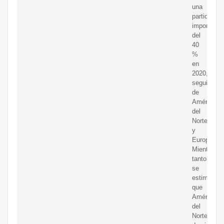
una
participaci
importante
del
40
%
en
2020,
seguida
de
América
del
Norte
y
Europa.
Mientras
tanto,
se
estima
que
América
del
Norte