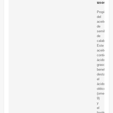
usos
Propiedad
del
aceite
de
semillas
de
calabaza.
Este
aceite
contiene
ácidos
grasos
beneficios
destacand
el
ácido
oléico
(omega
9)
y
el
linolénico