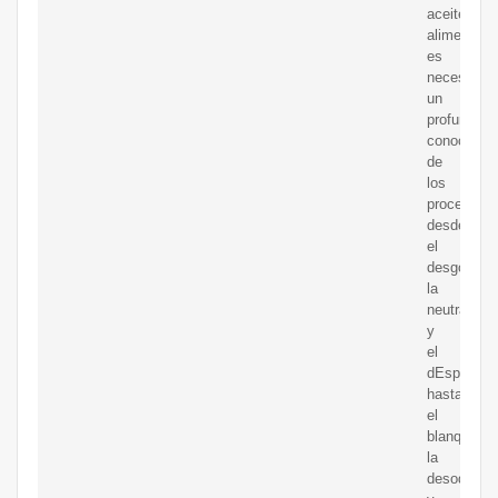
aceite
alimentari
es
necesario
un
profundo
conocimie
de
los
procesos,
desde
el
desgomado
la
neutralizac
y
el
dEspañafi
hasta
el
blanqueo,
la
desodoriza