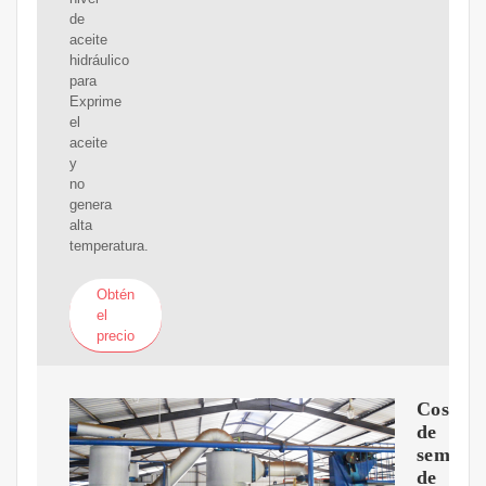
de
aceite
hidráulico
para
Exprime
el
aceite
y
no
genera
alta
temperatura.
Obtén
el
precio
Cosech
de
semilla
de