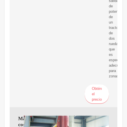
salida
de
potencia
de
un
tractor
de
dos
ruedas,
que
es
especialm
adecuado
para
zonas
Obtén
el
precio
Máquina
cosechadora