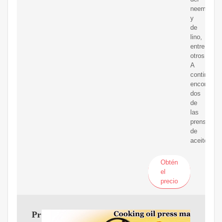
neem
y
de
lino,
entre
otros.
A
continuaci
encontrará
dos
de
las
prensas
de
aceite
Obtén
el
precio
Prensa