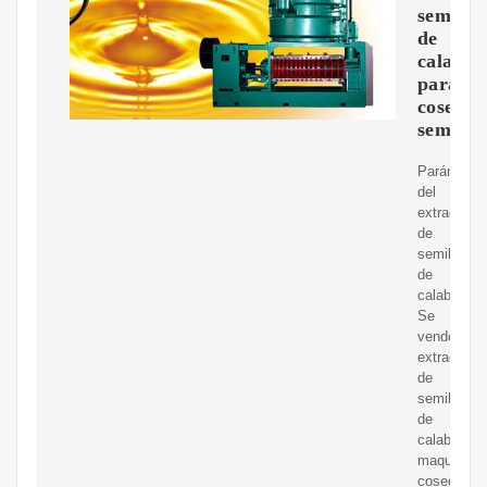
semilla
de
calabaz
para
cosecha
semilla
Parámetro
del
extractor
de
semillas
de
calabaza.
Se
vende
extractor
de
semillas
de
calabaza.
maquina
cosechado