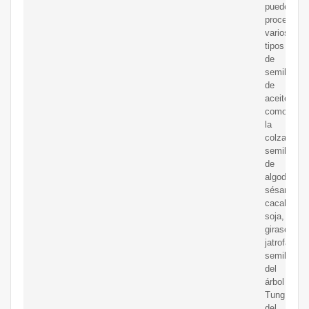
pueden
procesar
varios
tipos
de
semillas
de
aceite
como
la
colza,
semillas
de
algodón,
sésamo,
cacahuete,
soja,
girasol,
jatrofa,
semillas
del
árbol
Tung,
del