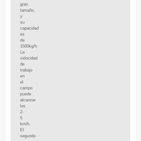
gran
tamaño,
y
su
capacidad
es
de
1500kg/h.
La
velocidad
de
trabajo
en
el
campo
puede
alcanzar
los
2-
5
km/h.
El
segundo