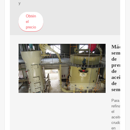
y
Obtén
el
precio
Máquin
semiaut
de
prensa
de
aceite
de
semilla
Para
refinar
el
aceite
crudo
en