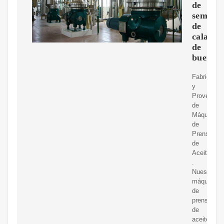
de
semilla
de
calabaz
de
buena
Fabricante
y
Proveedor
de
Máquinas
de
Prensa
de
Aceite
.
Nuestras
máquinas
de
prensa
de
aceite