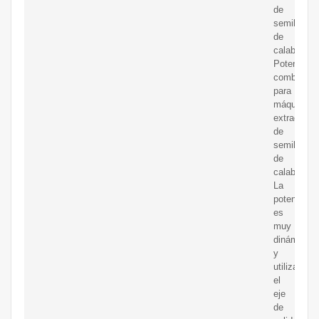
de
semillas
de
calabaza
Potencia
combinada
para
máquina
extractora
de
semillas
de
calabaza.
La
potencia
es
muy
dinámica
y
utiliza
el
eje
de