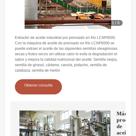
1
/
6
Extractor de aceite industrial por prensado en frío LCNF6000.
Con la máquina de aceite de prensado en frío LCNF6000 se
puede extraer el aceite de las siguientes semillas oleaginosas
secas y frutos secos sin utilizar calor lo evita la degradación el
sabor y mejora la calidad nutricional del aceite: Semilla negra,
semilla de girasol, cártamo, canola, pistacho, semilla de
calabaza, semilla de melón
Obtener consulta
Máquin
procesa
de
aceite