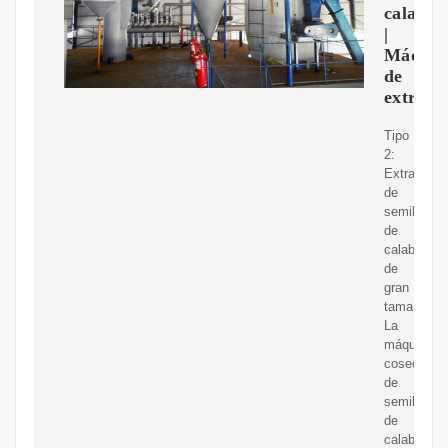
calabaz
|
Máquin
de
extracc
Tipo
2:
Extractor
de
semillas
de
calabaza
de
gran
tamaño.
La
máquina
cosechado
de
semillas
de
calabaza