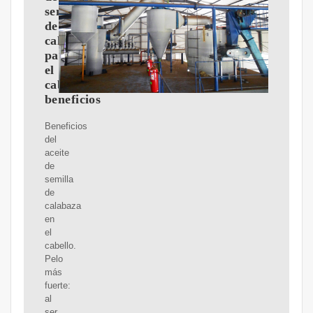
semilla
de
calabaza
para
el
cabello:
beneficios
Beneficios
del
aceite
de
semilla
de
calabaza
en
el
cabello.
Pelo
más
fuerte:
al
ser