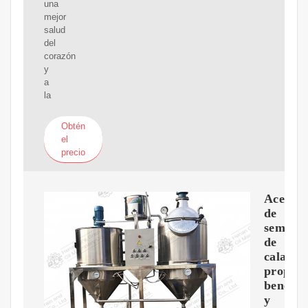
una
mejor
salud
del
corazón
y
a
la
Obtén
el
precio
Aceite
de
semilla
de
calabaz
propied
benefic
y