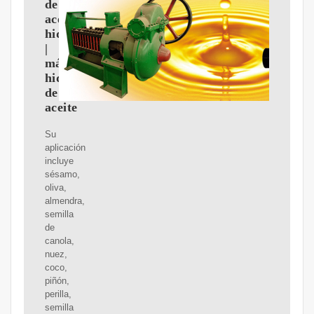
de
aceite
hidráulica
|
máquina
hidráulica
de
aceite
Su
aplicación
incluye
sésamo,
oliva,
almendra,
semilla
de
canola,
nuez,
coco,
piñón,
perilla,
semilla