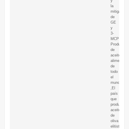
y
la
mitigación
de
GE
y
3-
MCPD.
Productore
de
aceite
alimentario
de
todo
el
mundo
,El
país
que
produce
aceite
de
oliva
elitista