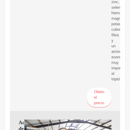
zinc,
selenio,
hierro,
magnesio,
potasio,
cobre,
fibra
y
un
aminoácid
esencial
muy
importante
el
triptófano.
Obtén
el
precio
Aceite
de