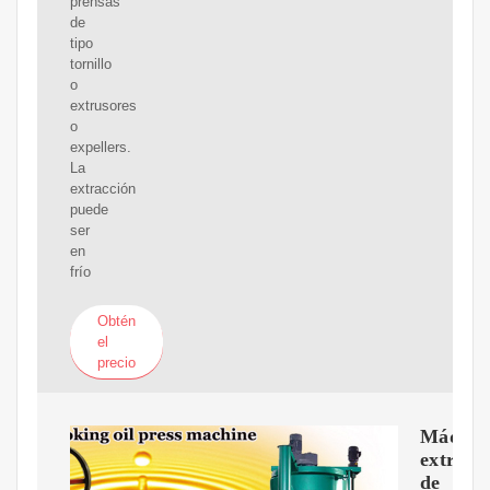
prensas
de
tipo
tornillo
o
extrusores
o
expellers.
La
extracción
puede
ser
en
frío
Obtén
el
precio
Máquin
extract
de