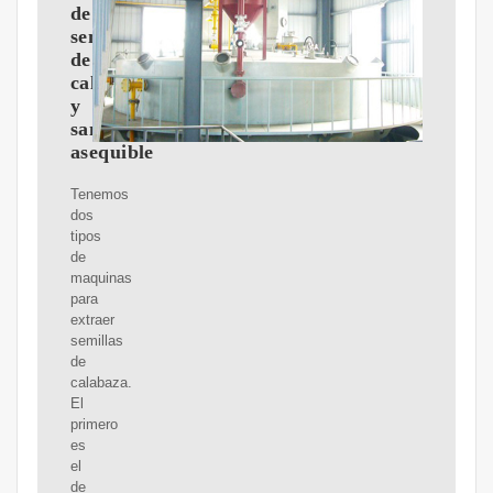
de
semillas
de
calabaza
y
sandía
asequible
Tenemos
dos
tipos
de
maquinas
para
extraer
semillas
de
calabaza.
El
primero
es
el
de