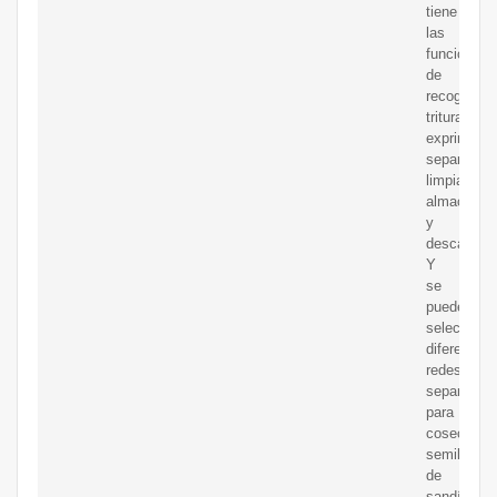
tiene
las
funciones
de
recoger,
triturar,
exprimir,
separar,
limpiar,
almacenar
y
descargar.
Y
se
pueden
selecciona
diferentes
redes
separador
para
cosechar
semillas
de
sandía