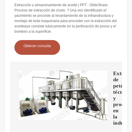
Extracción y almacenamiento de aceite | PPT - SlideShare.
Proceso de extracción de crudo. ? Una vez identificado el
yacimiento se procede al levantamiento de la infraestructura y
montaje de toda maquinaria para proceder con la extracción del
aceiteque consiste básicamente en la perforación de pozos y el
bombeo a la superficie.
Obtener consulta
Extracc
de
petróle
técnica
y
proceso
en
la
industr