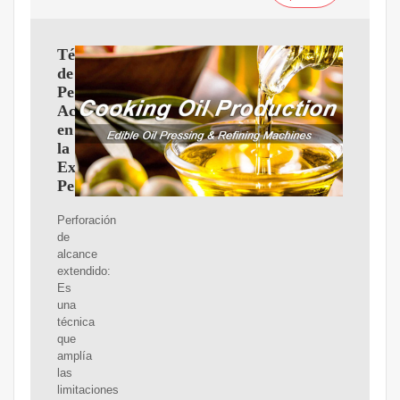
Técnicas
de
Perforación
Actuales
en
la
Extracción
Petrolera
Perforación
de
alcance
extendido:
Es
una
técnica
que
amplía
las
limitaciones