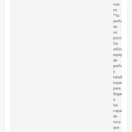
mar
es
**la
perforación
de
un
pozo**.
Se
utilizan
equipos
de
perforación
y
taladros
especializ
para
llegar
a
las
capas
de
roca
que