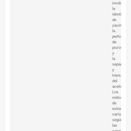
involucra
la
identificac
de
yacimiento
la
perforación
de
pozos
y
la
separación
y
transporte
del
aceitecrud
Los
métodos
de
extracción
varían
según
las
característ