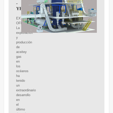
-
YPF
EXTRACCIóN
OFFSHORE.
La
exploración
y
producción
de
aceitey
gas
en
los
océanos
ha
tenido
un
extraordinario
desarrollo
en
el
último