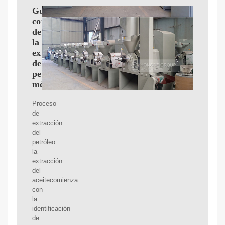
Guía
completa
de
la
extracción
del
petróleo:
métodos
Proceso
de
extracción
del
petróleo:
la
extracción
del
aceitecomienza
con
la
identificación
de