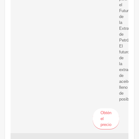
el
Futuro
de
la
Extracción
de
Petróleo.
El
futuro
de
la
extracción
de
aceiteestá
lleno
de
posibilidad
Obtén
el
precio