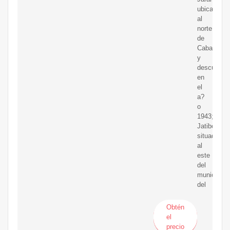
ubicado
al
norte
de
Cabaiguán
y
descubiert
en
el
a?
o
1943;
Jatibonico,
situado
al
este
del
municipio
del
Obtén
el
precio