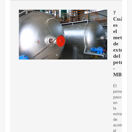
?
Cuál
es
el
metodo
de
extracc
del
petróle
-
MBGS
El
primer
paso
en
la
extracción
de
aceiteen
el