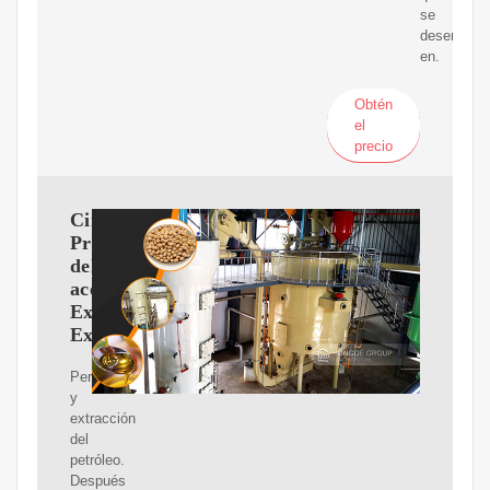
se
desempe?
en.
Obtén
el
precio
Circuito
Productivo
del
aceite:
Exploración,
Extracción
Perforación
y
extracción
del
petróleo.
Después