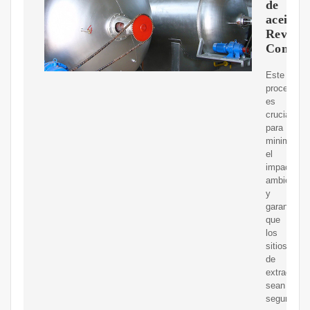
de
aceite-
Revista
Comple
Este
proceso
es
crucial
para
minimizar
el
impacto
ambiental
y
garantizar
que
los
sitios
de
extracción
sean
seguros