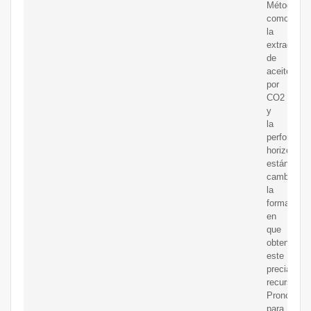
Métodos
como
la
extracción
de
aceiteasist
por
CO2
y
la
perforación
horizontal
están
cambiando
la
forma
en
que
obtenemos
este
preciado
recurso.
Pronóstico
para