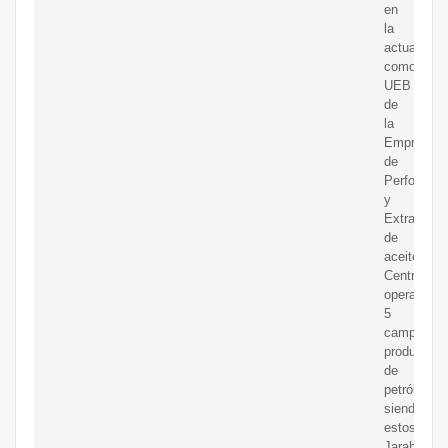
en
la
actualidad
como
UEB
de
la
Empresa
de
Perforació
y
Extracción
de
aceitedel
Centro,
opera
5
campos
productore
de
petróleo,
siendo
estos:
Jarahueca,