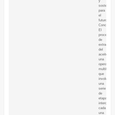
y
sostenible
para
el
futuro.
Conclusión
El
proceso
de
extracción
del
aceitees
una
operación
multifacéti
que
involucra
una
serie
de
etapas
interconec
cada
una