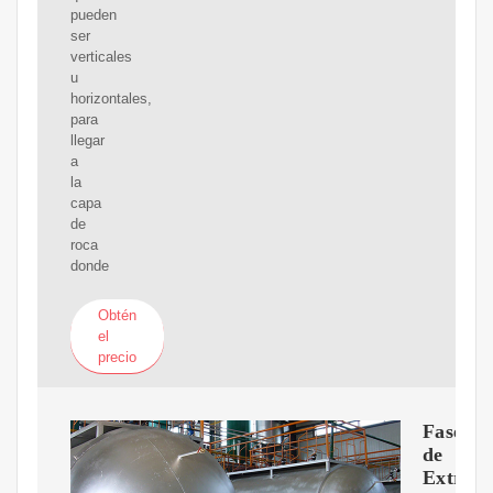
pueden
ser
verticales
u
horizontales,
para
llegar
a
la
capa
de
roca
donde
Obtén
el
precio
Fases
de
Extracc