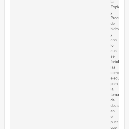
la
Exploració
y
Producció
de
hidrocarbu
y
con
lo
cual
se
fortalecen
las
competenc
ejecutivas
para
la
toma
de
decisiones
en
el
puesto
que