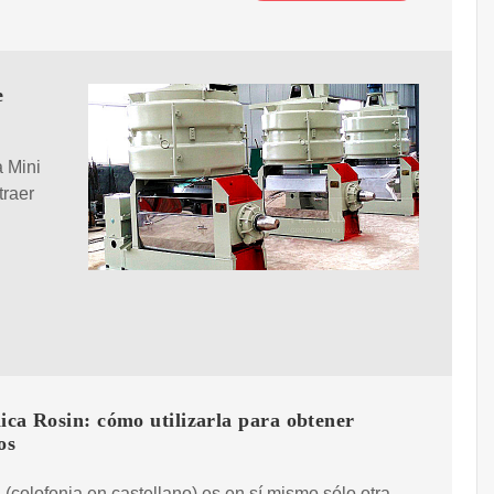
e
 Mini
traer
ica Rosin: cómo utilizarla para obtener
os
 (colofonia en castellano) es en sí mismo sólo otra