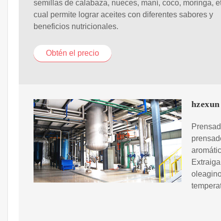
semillas de calabaza, nueces, maní, coco, moringa, e
cual permite lograr aceites con diferentes sabores y
beneficios nutricionales.
Obtén el precio
hzexun 
Prensado
prensado
aromátic
Extraiga
oleagino
temperat