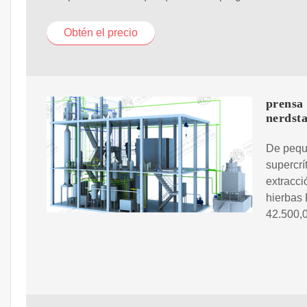
Obtén el precio
prensa 
nerdst
De pequ
supercrí
extracci
hierbas 
42.500,0