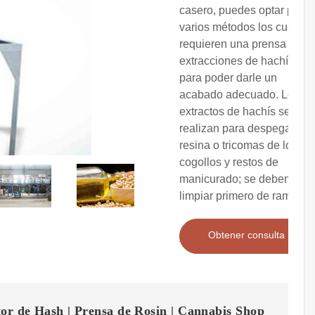
casero, puedes optar por
varios métodos los cuales
requieren una prensa de
extracciones de hachís
para poder darle un
acabado adecuado. Los
extractos de hachís se
realizan para despegar la
resina o tricomas de los
cogollos y restos de
manicurado; se deben
limpiar primero de ramas y
Obtener consulta
or de Hash | Prensa de Rosin | Cannabis Shop