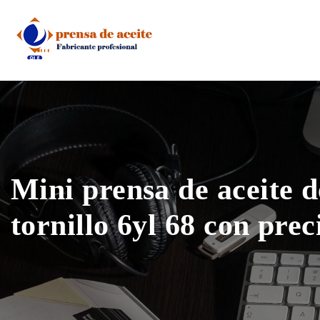
Skip
to
content
Mini prensa de aceite d
tornillo 6yl 68 con prec