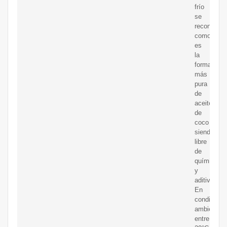
frío
se
reconoce
como
es
la
forma
más
pura
de
aceite
de
coco
siendo
libre
de
químicos
y
aditivos.
En
condicione
ambiente
entre