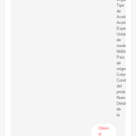
Tipo
de
Aceite
Aceites
Especiales
Unidad
de
medida
Mililitro
País
de
origen
Colombia
Condición
del
producto
Nuevo
Detalle
de
la
Obtén
el