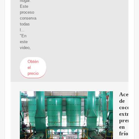
hogar.
Este
proceso
conserva
todas
l...
"En
este
video,
Obtén
el
precio
Aceite
de
coco
extravi
prensa
en
frío