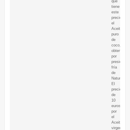
qué
tiene
este
precio
el
Aceite
puro
de
coco,
obtenido
por
presión
fría
de
NaturaleBi
El
precio
de
10
euros
por
el
Aceite
virgen