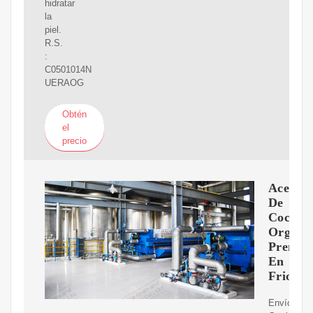
hidratar
la
piel.
R.S.
:
C0501014N
UERAOG
Obtén
el
precio
Aceite
De
Coco
Organi
Prensa
En
Frio
Envíos