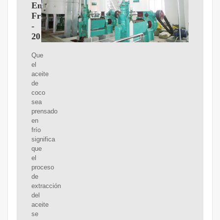
En
Frio
-
2025
Que
el
aceite
de
coco
sea
prensado
en
frío
significa
que
el
proceso
de
extracción
del
aceite
se