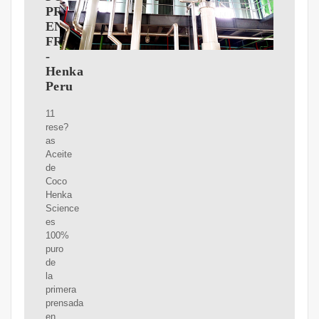
PRENSADO
EN
FRíO
-
Henka
Peru
11
rese?
as
Aceite
de
Coco
Henka
Science
es
100%
puro
de
la
primera
prensada
en