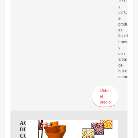
20°C
y
32°C
el
producto
es
líquido
transparen
y
con
aroma
de
nuez
característ
Obtén
el
precio
ACEITE
DE
COCO