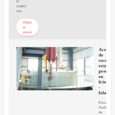
lo
cuales
son
Obtén
el
precio
Aceite
de
coco
extravi
prensa
en
frío
-
falabel
Encuentra
Aceite
de