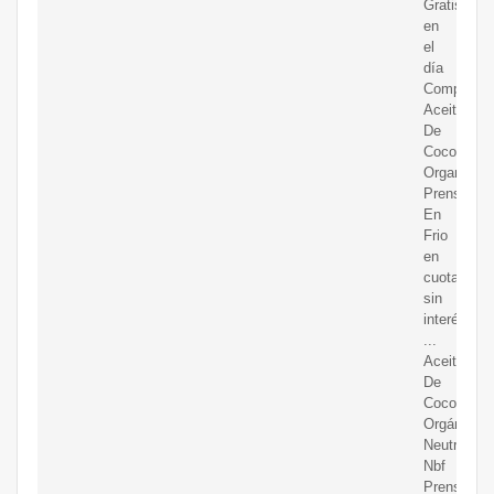
Gratis
en
el
día
Compre
Aceite
De
Coco
Organico
Prensado
En
Frio
en
cuotas
sin
interés!
...
Aceite
De
Coco
Orgánico
Neutro
Nbf
Prensado