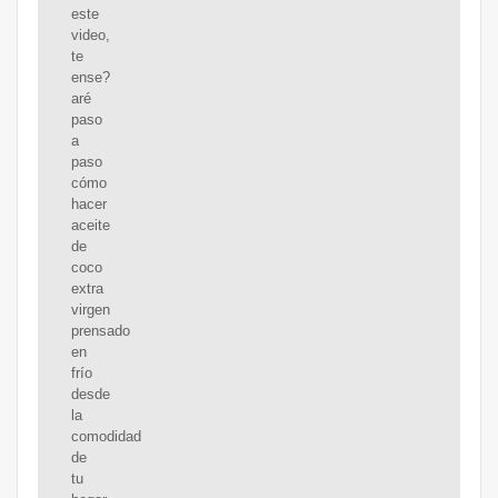
este
video,
te
ense?
aré
paso
a
paso
cómo
hacer
aceite
de
coco
extra
virgen
prensado
en
frío
desde
la
comodidad
de
tu