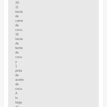
10-
11
tazas
de
carne
de
coco,
16
tazas
de
leche
de
coco
y
1
pinta
de
aceite
de
coco.
A
lo
largo
de