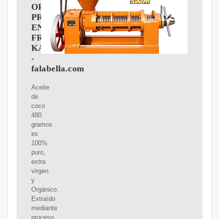
ORGáNICO
PRENSADO
EN
FRíO
KARUNLIFE
-
falabella.com
Aceite
de
coco
480
gramos
es
100%
puro,
extra
virgen
y
Orgánico.
Extraído
mediante
proceso