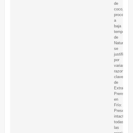
de
coco,
procesado
a
baja
temperatur
de
NaturaleBi
se
justifica
por
varias
razones
clave:Mét
de
Extracción
Prensado
en
Frío:
Preserva
intactas
todas
las