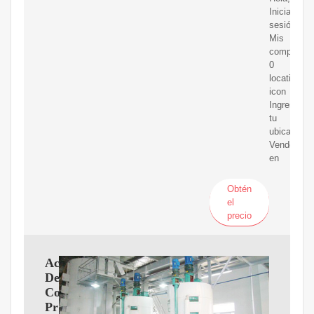
Inicia
sesión
Mis
compras
0
location-
icon
Ingresa
tu
ubicación
Vende
en
Obtén
el
precio
Aceite
De
Coco
Prensado