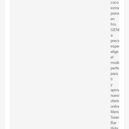
coco
extravirgen
prensado
en
frío
GENERIC
a
precios
espectacul
elige
el
modelo
perfecto
para
ti
y
aprovecha
nuestras
ofertas
online.
Menú
Search
Bar
Hola,