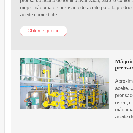
prensa de aceite de tornillo avanzada, Skip to content
mejor máquina de prensado de aceite para la produc
aceite comestible
Obtén el precio
Máquin
prensad
Aproxim
aceite.
prensado
usted, c
máquina
aceite d