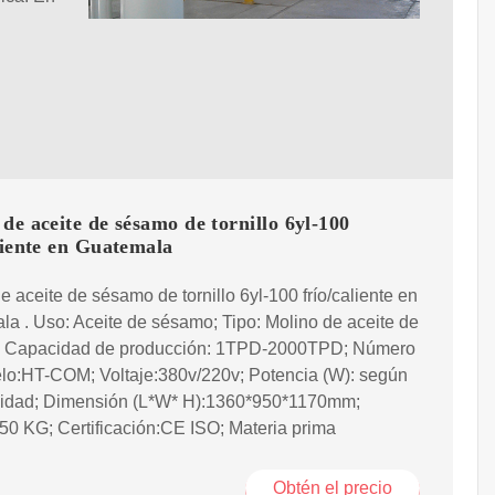
de aceite de sésamo de tornillo 6yl-100
liente en Guatemala
e aceite de sésamo de tornillo 6yl-100 frío/caliente en
a . Uso: Aceite de sésamo; Tipo: Molino de aceite de
 Capacidad de producción: 1TPD-2000TPD; Número
lo:HT-COM; Voltaje:380v/220v; Potencia (W): según
cidad; Dimensión (L*W* H):1360*950*1170mm;
0 KG; Certificación:CE ISO; Materia prima
Obtén el precio