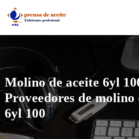
Skip
to
content
Molino de aceite 6yl 10
Proveedores de molino 
6yl 100