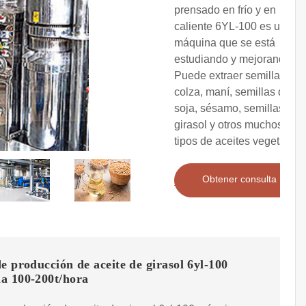
prensado en frío y en
caliente 6YL-100 es una
máquina que se está
estudiando y mejorando.
Puede extraer semillas de
colza, maní, semillas de té,
soja, sésamo, semillas de
girasol y otros muchos
tipos de aceites vegetales.
Obtener consulta
e producción de aceite de girasol 6yl-100
a 100-200t/hora