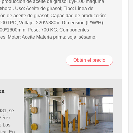
 producción de aceite de girasol 6yl-100 máquina
/hora . Uso: Aceite de girasol; Tipo: Línea de
ón de aceite de girasol; Capacidad de producción:
00TPD; Voltaje: 220V/380V; Dimensión (L*W*H):
00*1600mm; Peso: 700 KG; Componentes
les: Motor; Aceite Materia prima: soja, sésamo,
Obtén el precio
en
931, se
 Pérez
o Los
ica. En