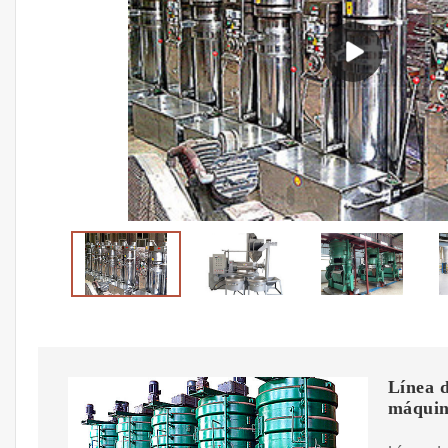
Línea d
máquin