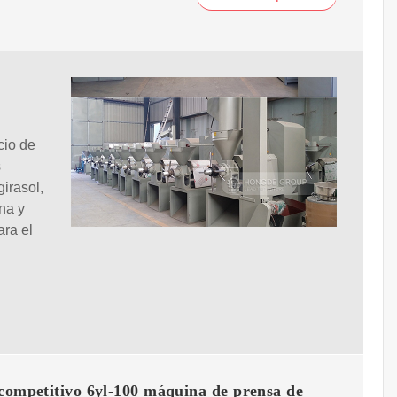
cio de
s
irasol,
na y
ara el
competitivo 6yl-100 máquina de prensa de