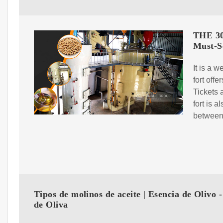
THE 30
Must-S
It is a 
fort offe
Tickets 
fort is 
between
Tipos de molinos de aceite | Esencia de Olivo -
de Oliva