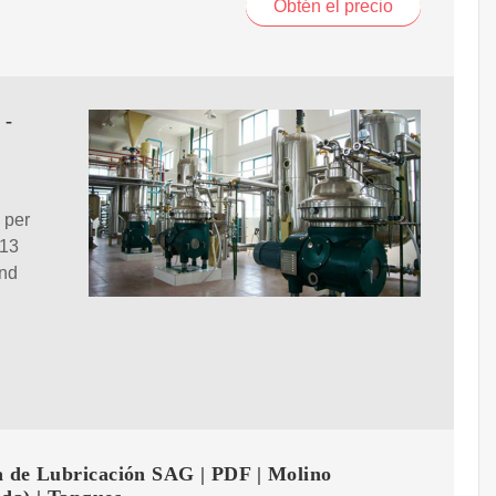
Obtén el precio
 -
 per
813
and
a de Lubricación SAG | PDF | Molino