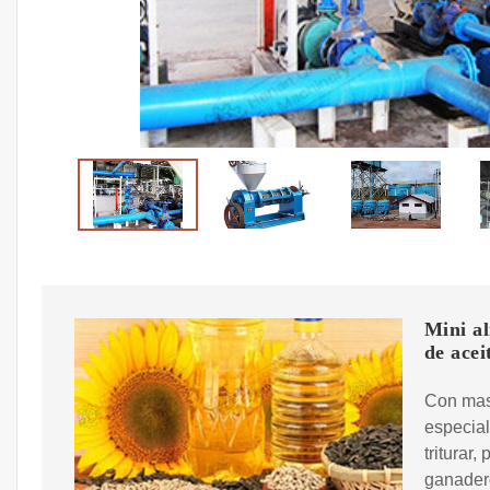
Mini al
de acei
Con mas
especial
triturar,
ganader