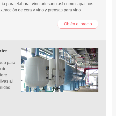
ia para elaborar vino artesano así como capachos
extracción de cera y vino y prensas para vino
Obtén el precio
pier
ado para
o de
iere
ivas al
alidad