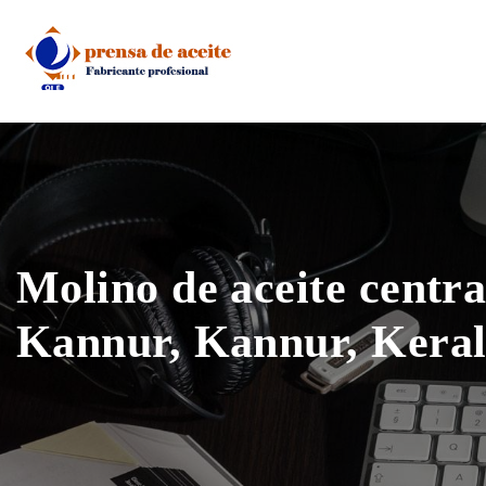
Skip
to
content
Molino de aceite centra
Kannur, Kannur, Keral