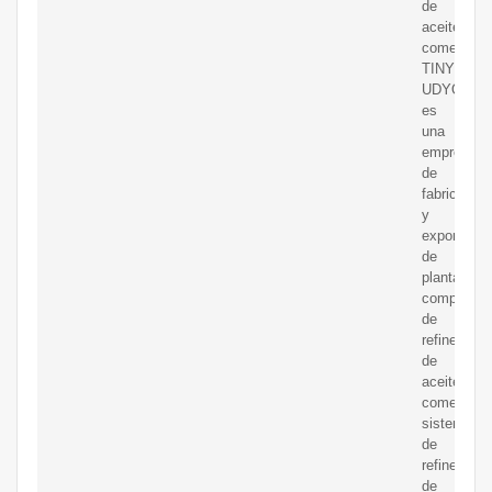
de
aceite
comestible
TINYTEC
UDYOG
es
una
empresa
de
fabricación
y
exportació
de
plantas
completas
de
refinería
de
aceite
comestible
sistemas
de
refinería
de