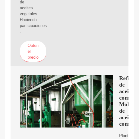
de
aceites
vegetales.
Haciendo
participaciones.
.
Obtén
el
precio
Refiner
de
aceite
comesti
Molino
de
aceite
comesti
Planta