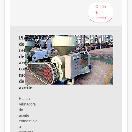
Obtén
el
precio
Planta
de
refinación
de
aceite
comestible-
molino
de
aceite
Planta
refinadora
de
aceite
comestible
a