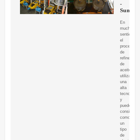
-
Suminis
En
muchos
sentidos,
el
proceso
de
refinería
de
aceite
utiliza
una
alta
tecnología
y
puede
considerar
como
un
tipo
de