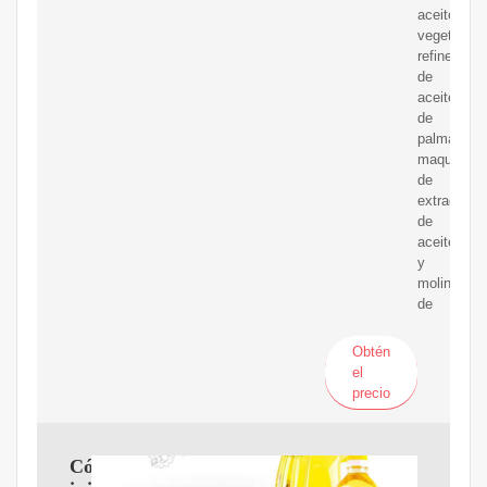
aceite
vegetal,
refinería
de
aceite
de
palma,
maquinaria
de
extracción
de
aceite
y
molinos
de
Obtén
el
precio
Cómo