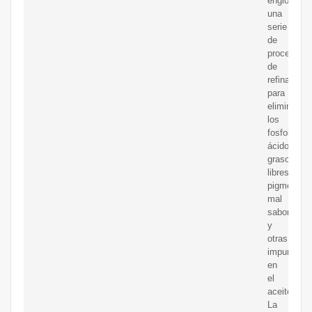
engloba
una
serie
de
procesos
de
refinación
para
eliminar
los
fosfolípido
ácidos
grasos
libres,
pigmentos,
mal
sabor
y
otras
impurezas
en
el
aceite.
La