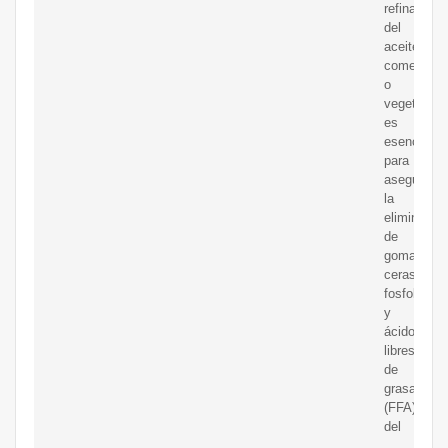
refinación
del
aceite
comestible
o
vegetal
es
esencial
para
asegurar
la
eliminació
de
gomas,
ceras,
fosfolípido
y
ácidos
libres
de
grasa
(FFA)
del