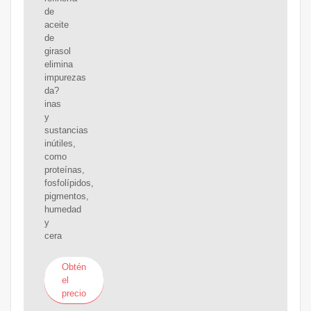
de
aceite
de
girasol
elimina
impurezas
da?
inas
y
sustancias
inútiles,
como
proteínas,
fosfolípidos,
pigmentos,
humedad
y
cera
Obtén
el
precio