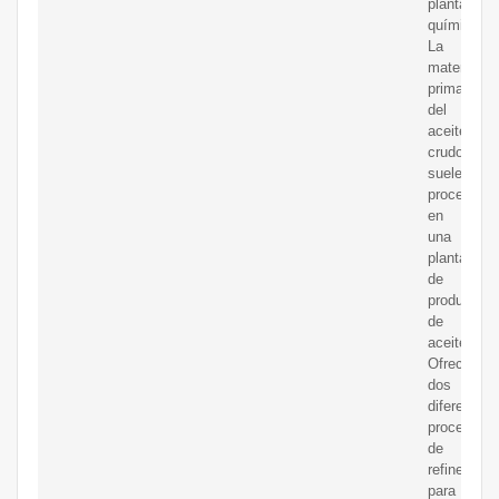
planta
química.
La
materia
prima
del
aceite
crudo
suele
procesarse
en
una
planta
de
producción
de
aceite.
Ofrecemos
dos
diferentes
procesos
de
refinería
para