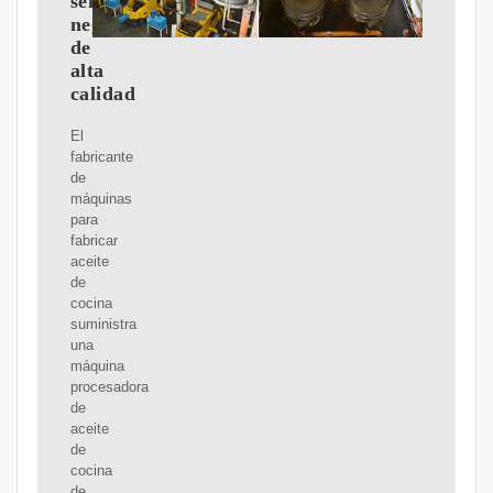
semilla
negra
de
alta
calidad
El
fabricante
de
máquinas
para
fabricar
aceite
de
cocina
suministra
una
máquina
procesadora
de
aceite
de
cocina
de