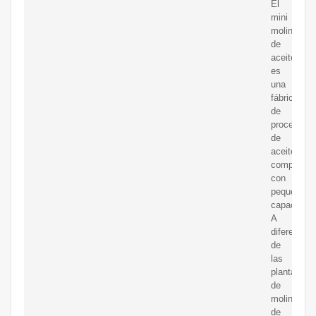
El
mini
molino
de
aceite
es
una
fábrica
de
procesami
de
aceite
completa
con
pequeña
capacidad.
A
diferencia
de
las
plantas
de
molino
de