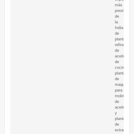
más
prestigios
de
la
India
de
plantas
refinadoras
de
aceite
de
cocina,
plantas
de
maquinaria
para
molinos
de
aceite
y
plantas
de
extracción