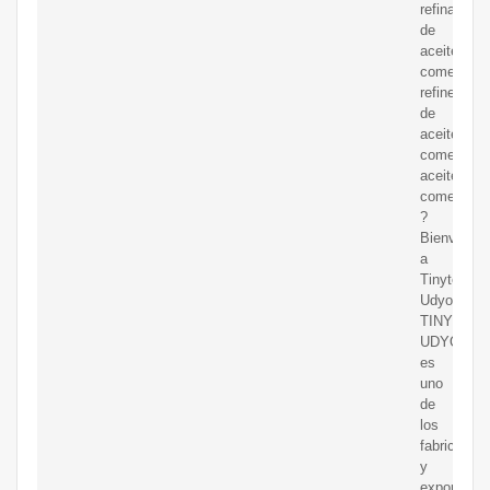
refinadora
de
aceite
comestible
refinería
de
aceite
comestible
aceite
comestible
?
Bienvenido
a
Tinytech
Udyog!
TINYTEC
UDYOG
es
uno
de
los
fabricantes
y
exportador