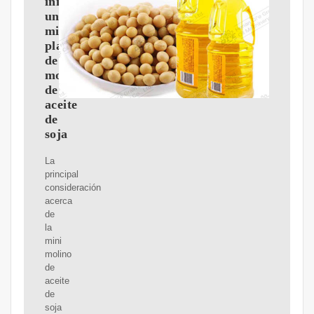
iniciar
una
mini
planta
de
molino
de
aceite
de
soja
La
principal
consideración
acerca
de
la
mini
molino
de
aceite
de
soja