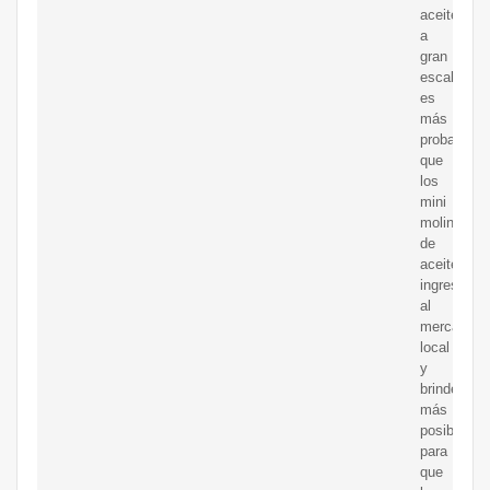
aceite
a
gran
escala,
es
más
probable
que
los
mini
molinos
de
aceite
ingresen
al
mercado
local
y
brinden
más
posibilidad
para
que