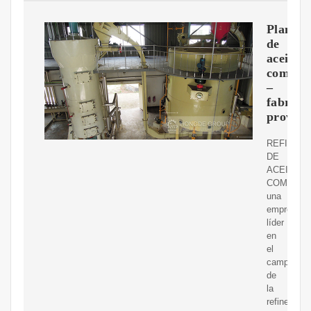
Planta
de
aceite
comesti
–
fabrica
proveed
REFINERí
DE
ACEITE
COMESTI
una
empresa
líder
en
el
campo
de
la
refinería