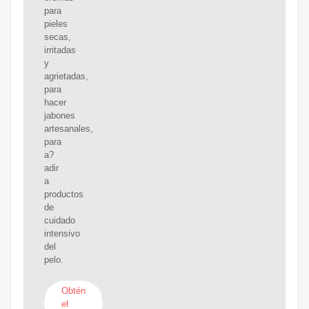
para
pieles
secas,
irritadas
y
agrietadas,
para
hacer
jabones
artesanales,
para
a?
adir
a
productos
de
cuidado
intensivo
del
pelo.
Obtén
el