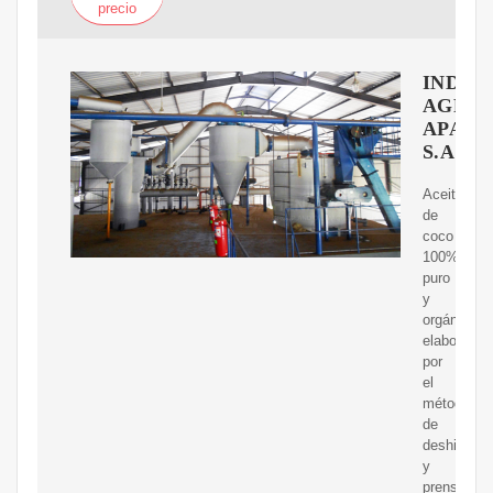
precio
INDUS
AGRíC
APAL
S.A
Aceite
de
coco
100%
puro
y
orgánico,
elaborado
por
el
método
de
deshidrata
y
prensado.