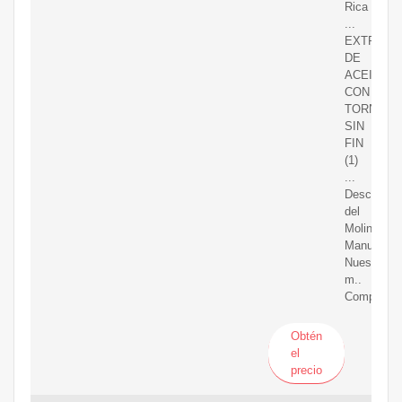
Rica
...
EXTRACT
DE
ACEITE
CON
TORNILLO
SIN
FIN
(1)
...
Descripció
del
Molino
Manual
Nuestros
m..
Comprar
Obtén
el
precio