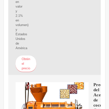
en
valor
y
2.1%
en
volumen)
y
Estados
Unidos
de
América
Obtén
el
precio
Precios
del
Aceite
de
coco