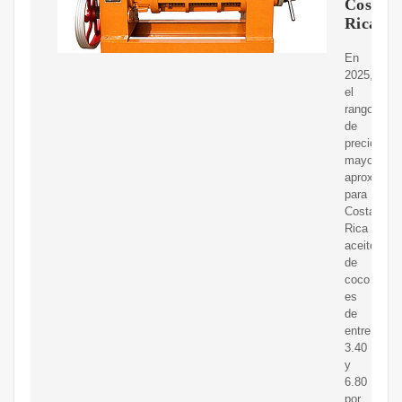
Costa
Rica
En
2025,
el
rango
de
precios
mayoristas
aproximad
para
Costa
Rica
aceite
de
coco
es
de
entre
3.40
y
6.80
por