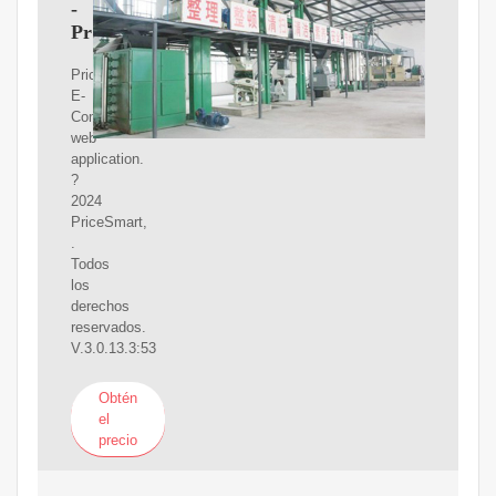
-
PriceSmart
Pricesmart
E-
Commerce
web
application.
?
2024
PriceSmart,
.
Todos
los
derechos
reservados.
V.3.0.13.3:53
Obtén
el
precio