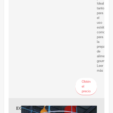
Ideal
tanto
para
el
uso
estético
como
para
la
preparació
de
alimentos
gourmet.
Leer
más
Obtén
el
precio
ECOCO