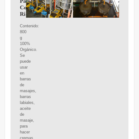
Parafina
Costa
Rica
Contenido:
800
g
100%
Orgánico.
Se
puede
usar
en
barras
de
masajes,
barras
labiales,
aceite
de
masaje,
para
hacer
cremas