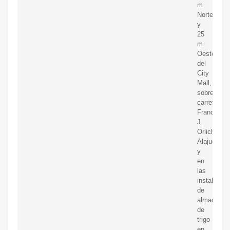
m
Norte
y
25
m
Oeste
del
City
Mall,
sobre
carretera
Francisco
J.
Orlich,
Alajuela;
y
en
las
instalacio
de
almacenam
de
trigo
en