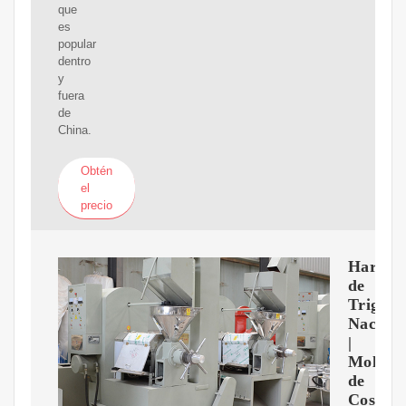
que
es
popular
dentro
y
fuera
de
China.
Obtén
el
precio
Harina
de
Trigo
Nacari
|
Molino
de
Costa