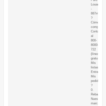
Louana
-
887ml
?
Cómo
comprar?
Contáctan
al
800-
8000-
722
(línea
gratuita)
Mis
listas.
Entrar.
Mis
pedidos
?
0.
Rebajas.
Nuestras
marcas.