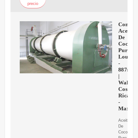
precio
Compr
Aceite
De
Coco
Puro
Louana
-
887ml
|
Walmar
Costa
Rica
-
Maxi
Aceite
De
Coco
Puro