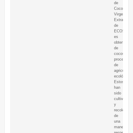
de
Coco
Virgen
Extra
de
ECOSANA
es
obtenido
de
cocos
procedent
de
agricultura
ecológica.
Estos
han
sido
cultivados
y
recolectad
de
una
manera
respetuosa