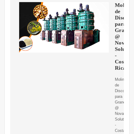
Molino
de
Disco
para
Granos
@
Novama
Solutio
-
Costa
Rica
Molinos
de
Disco
para
Granos
@
Novamart
Solution
-
Costa