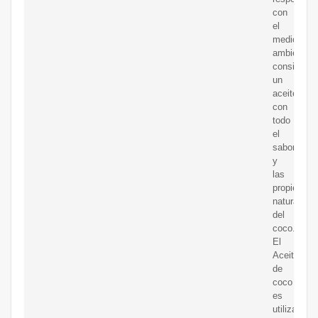
con
el
medio
ambiente,
consiguien
un
aceite
con
todo
el
sabor
y
las
propiedade
naturales
del
coco.
El
Aceite
de
coco
es
utilizado