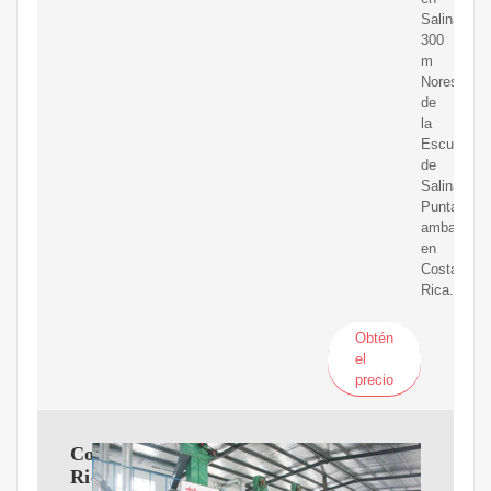
Salinas,
300
m
Noreste
de
la
Escuela
de
Salinas,
Puntarenas
ambas
en
Costa
Rica.
Obtén
el
precio
Costa
Rica