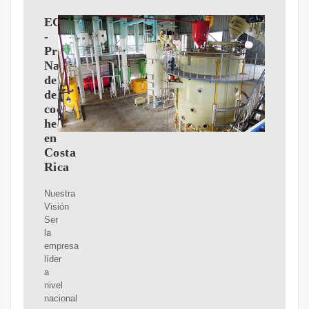
ECOCO
-
Productos
Naturales
derivados
del
coco,
hechos
en
Costa
Rica
Nuestra
Visión
Ser
la
empresa
líder
a
nivel
nacional