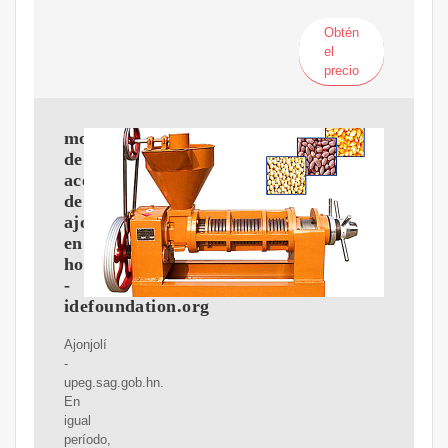
Obtén
el
precio
molino
de
aceite
de
ajonjolí
en
honduras
-
idefoundation.org
Ajonjolí
-
upeg.sag.gob.hn.
En
igual
período,