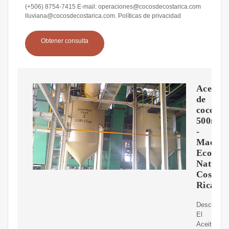
(+506) 8754-7415 E-mail: operaciones@cocosdecostarica.com
lluviana@cocosdecostarica.com. Políticas de privacidad
Obtener consulta
Aceite
de
coco
500ml
-
Macrobi
EcoTie
Natural
Costa
Rica
Descripció
El
Aceite