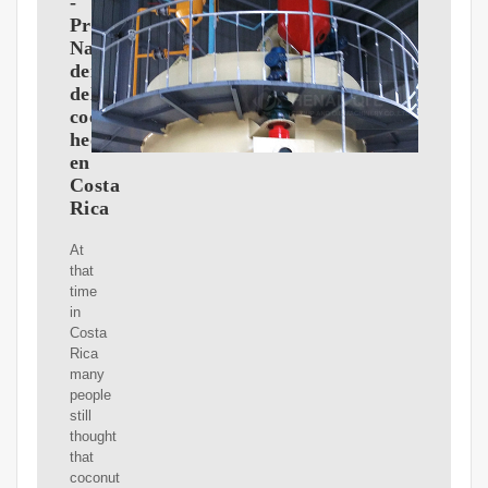
-
Productos
Naturales
derivados
del
coco,
hechos
en
Costa
Rica
At
that
time
in
Costa
Rica
many
people
still
thought
that
coconut