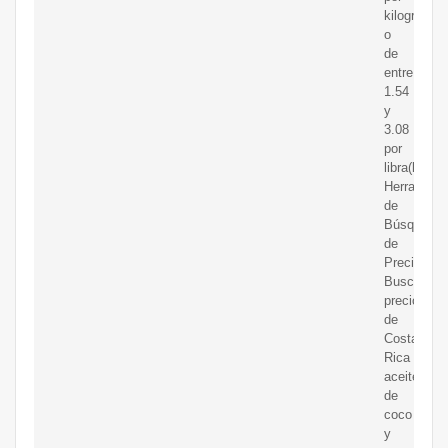
kilogramo
o
de
entre
1.54
y
3.08
por
libra(lb).
Herramient
de
Búsqueda
de
Precios
Buscar
precios
de
Costa
Rica
aceite
de
coco
y