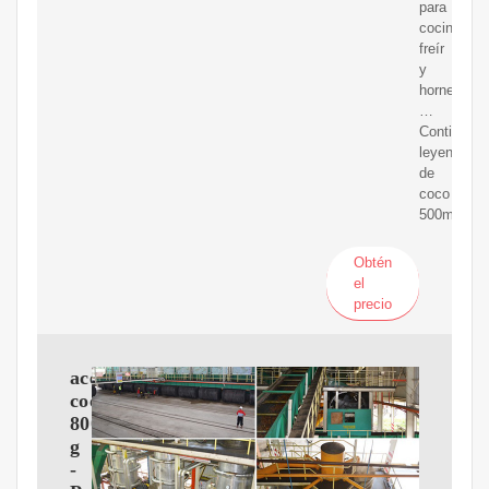
para
cocinar,
freír
y
hornear
…
Continuar
leyendoAce
de
coco
500ml
Obtén
el
precio
aceite
coco
800
g
-