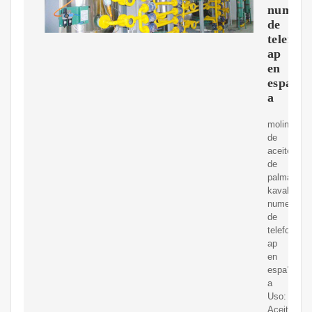
numero
de
telefon
ap
en
espa?
a
molino
de
aceite
de
palma
kavali
numero
de
telefono
ap
en
espa?
a
Uso:
Aceite