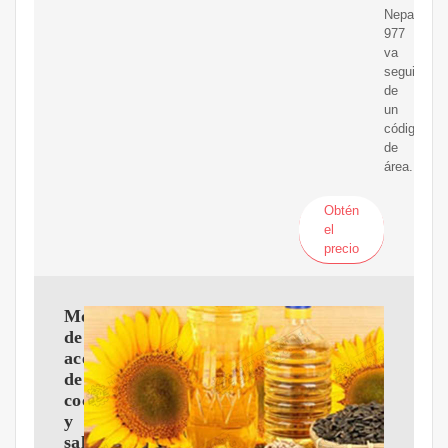
Nepal
977
va
seguida
de
un
código
de
área.
Obtén
el
precio
Molino
de
aceite
de
coco
y
salvado