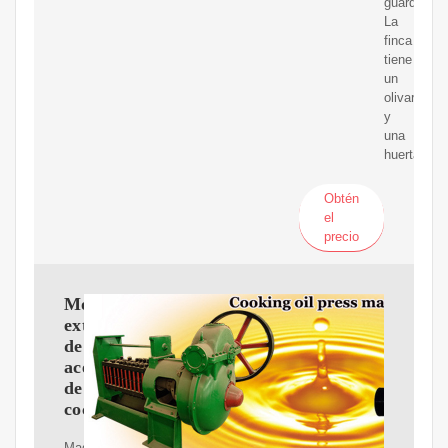
guarda.
La
finca
tiene
un
olivar
y
una
huerta
Obtén
el
precio
Molino
extractor
de
aceite
de
coco
Maquina