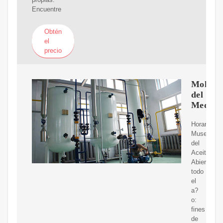
Encuentre
Obtén
el
precio
Molino
del
Medio
Horario
Museo
del
Aceite
Abierto
todo
el
a?
o:
fines
de