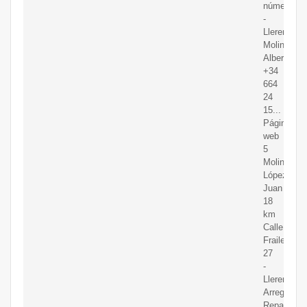
número
-
Llerena
Molinos...
Albergues
+34
664
24
15...
Página
web
5
Molina
López
Juan
18
km
Calle
Fraile,
27
-
Llerena
Arreglo,
Reparació