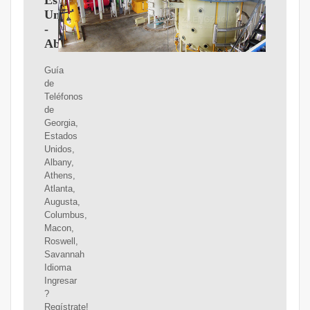
Estados
Unidos
-
AbcTelefonos.com
Guía
de
Teléfonos
de
Georgia,
Estados
Unidos,
Albany,
Athens,
Atlanta,
Augusta,
Columbus,
Macon,
Roswell,
Savannah
Idioma
Ingresar
?
Regístrate!