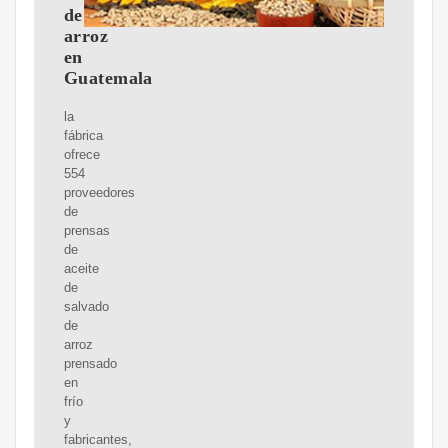
de
arroz
en
Guatemala
la
fábrica
ofrece
554
proveedores
de
prensas
de
aceite
de
salvado
de
arroz
prensado
en
frío
y
fabricantes,