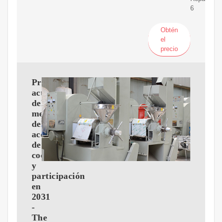
6
Obtén
el
precio
Principales
actores
del
mercado
del
aceite
de
coco
y
participación
en
2031
-
The