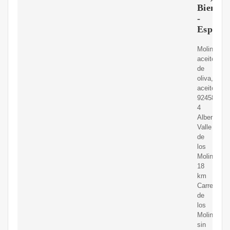
Bienven
-
EspaIn
Molinos,
aceites
de
oliva,
aceites
9245810...
4
Albergue
Valle
de
los
Molinos
18
km
Carretera
de
los
Molinos,
sin