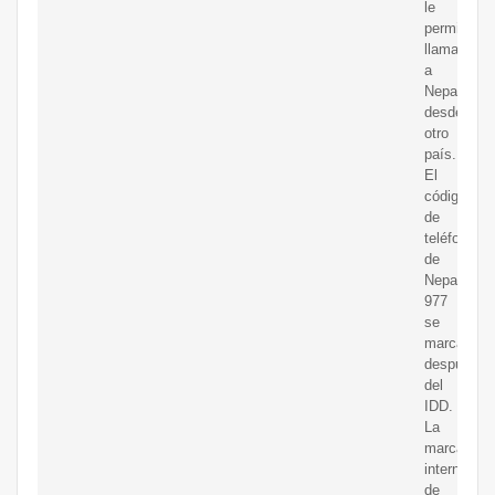
le
permitirá
llamar
a
Nepal
desde
otro
país.
El
código
de
teléfono
de
Nepal
977
se
marca
después
del
IDD.
La
marcación
internacion
de