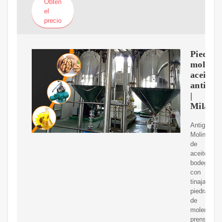
Obtén
el
precio
Piedras
molino
aceite
antigua
|
Milanun
Antiguo
Molino
de
aceite,
bodega
con
tinajas,
piedras
de
moler,
prensa,