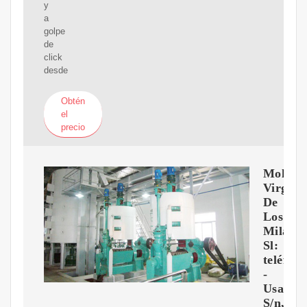
y
a
golpe
de
click
desde
Obtén
el
precio
Molino
Virgen
De
Los
Milagro
Sl:
teléfon
-
Usagre
S/n,