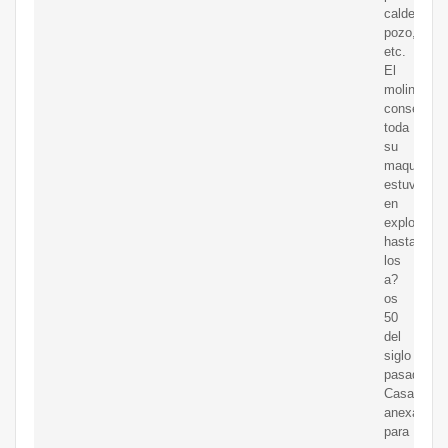
caldera,
pozo,
etc.
El
molino
conserva
toda
su
maquinaria
estuvo
en
explotació
hasta
los
a?
os
50
del
siglo
pasado.
Casa
anexa
para