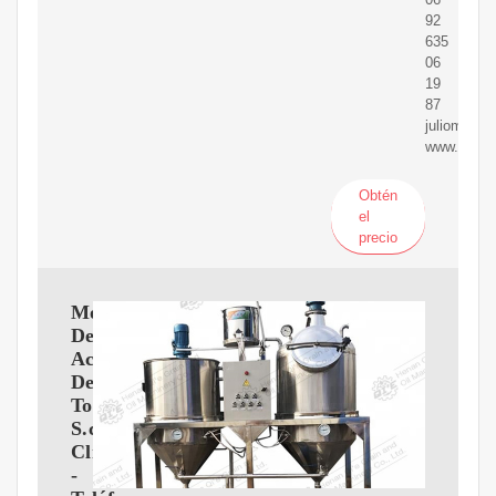
92
635
06
19
87
juliomoli
www.faceb
Obtén
el
precio
Molinos
De
Aceite
De
Toledo
S.coop.de
Clm.
-