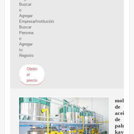
Buscar
o
Agregar
Empresa/Institución
Buscar
Persona
o
Agregar
tu
Registro
Obtén
el
precio
molino
de
aceite
de
palma
kavali