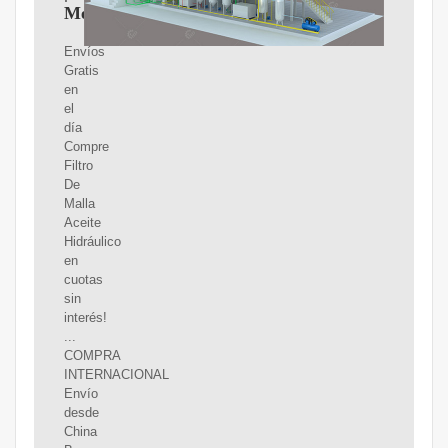
MercadoLibre
Envíos
Gratis
en
el
día
Compre
Filtro
De
Malla
Aceite
Hidráulico
en
cuotas
sin
interés!
...
COMPRA
INTERNACIONAL
Envío
desde
China