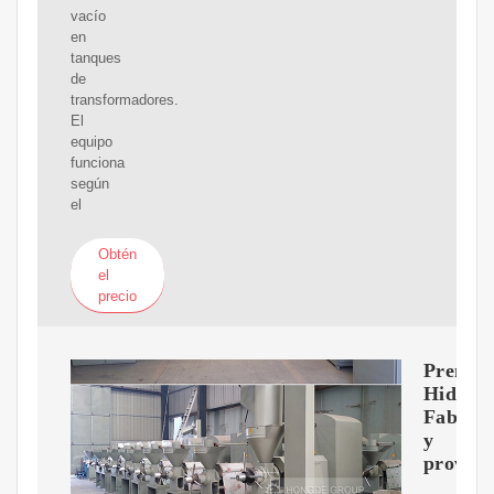
vacío
en
tanques
de
transformadores.
El
equipo
funciona
según
el
Obtén
el
precio
Prensa
Hidrául
Fabrica
y
proveed