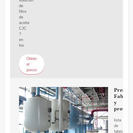
solución
de
filtro
de
aceite
CJC
?
en
los
Obtén
el
precio
Prensas
Fabrica
y
proveed
lista
de
fabricantes