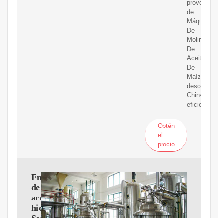
proveedor
de
Máquina
De
Molino
De
Aceite
De
Maíz
desde
China
eficientem
Obtén
el
precio
Enfriadores
de
aceite
hidráulico