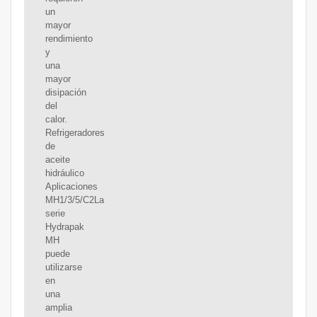
un
mayor
rendimiento
y
una
mayor
disipación
del
calor.
Refrigeradores
de
aceite
hidráulico
Aplicaciones
MH1/3/5/C2La
serie
Hydrapak
MH
puede
utilizarse
en
una
amplia