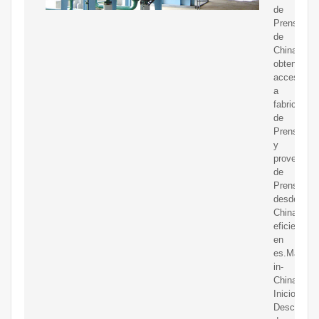
de
Prensas
de
China,
obtener
acceso
a
fabricantes
de
Prensas
y
proveedor
de
Prensas
desde
China
eficientem
en
es.Made-
in-
China.com
Inicio
Descubrim