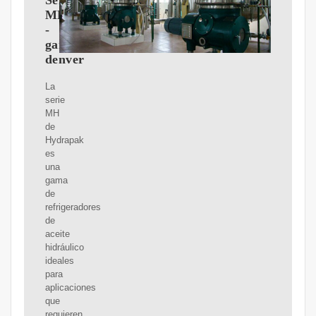
Serie
MH
-
gardner-
denver
La
serie
MH
de
Hydrapak
es
una
gama
de
refrigeradores
de
aceite
hidráulico
ideales
para
aplicaciones
que
requieren