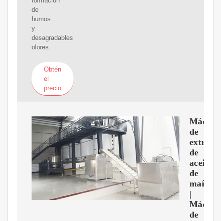
formación
de
humos
y
desagradables
olores.
Obtén
el
precio
Máquin
de
extracc
de
aceite
de
maíz
|
Máquin
de