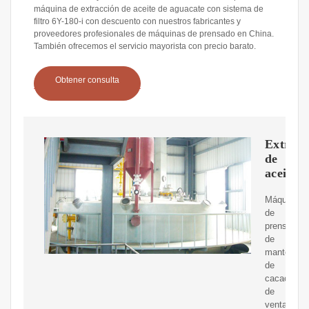
máquina de extracción de aceite de aguacate con sistema de
filtro 6Y-180-i con descuento con nuestros fabricantes y
proveedores profesionales de máquinas de prensado en China.
También ofrecemos el servicio mayorista con precio barato.
Obtener consulta
Extract
de
aceite
Máquina
de
prensado
de
manteca
de
cacao
de
venta