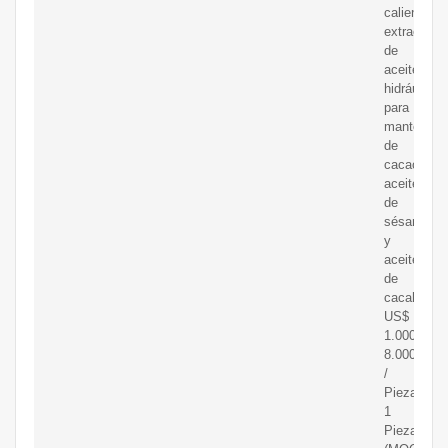
caliente,
extractor
de
aceite
hidráulico
para
manteca
de
cacao,
aceite
de
sésamo
y
aceite
de
cacahuate
US$
1.000,00-
8.000,00
/
Pieza
1
Pieza