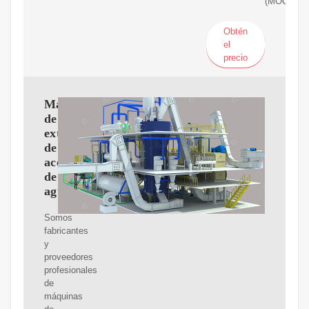
(MOQ)
Obtén
el
precio
Máquina
de
extracción
de
aceite
de
aguacate
Somos
fabricantes
y
proveedores
profesionales
de
máquinas