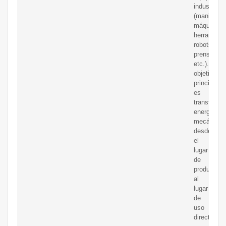
industriale
(manipulad
máquinas
herramient
robots,
prensas,
etc.).Su
objetivo
principal
es
transferir
energía
mecánica
desde
el
lugar
de
producción
al
lugar
de
uso
directo.