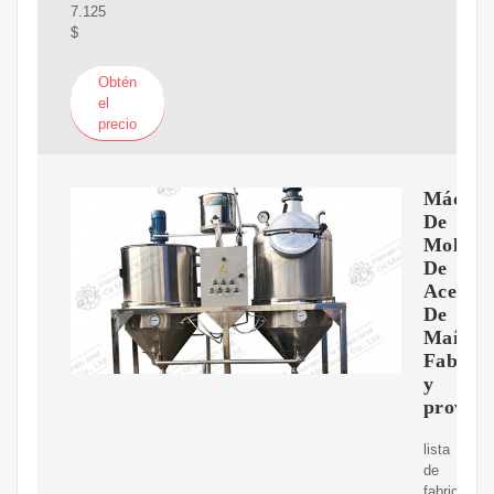
7.125
$
Obtén
el
precio
Máquin
De
Molino
De
Aceite
De
Maíz
Fabrica
y
proveed
lista
de
fabricantes