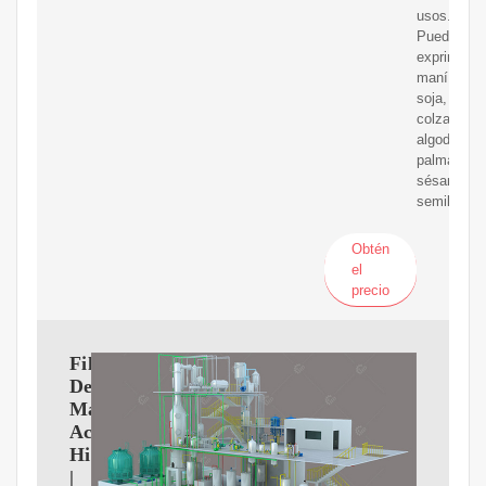
usos.
Puede
exprimir
maní,
soja,
colza,
algodón,
palma,
sésamo,
semillas
Obtén
el
precio
Filtro
De
Malla
Aceite
Hidráulico
|