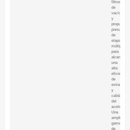
filtros
de
vacío
y
propulsión
presurizad
de
etapas
múltiples
para
alcanzar
una
alta
eficiencia
de
extracción
y
calidad
del
aceite.
Una
amplia
gama
de