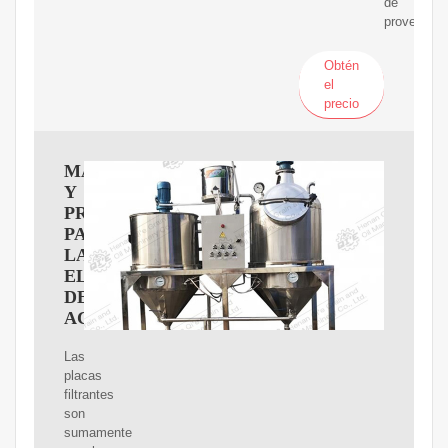
de
proveedor
Obtén
el
precio
MAQUINARIA
Y
PRODUCTOS
PARA
LA
ELABORACIóN
DE
ACEITE
Las
placas
filtrantes
son
sumamente