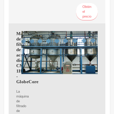
Obtén
el
precio
Máquina
de
filtrado
de
aceite
dieléctrico
CMM-
1Н
-
GlobeCore
La
máquina
de
filtrado
de