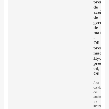
prensa
de
aceite
de
germen
de
maíz
-
Oil
press
machin
Hydraul
press
oil,
Oil
Alta
calidad
del
aceite.
Se
instalan