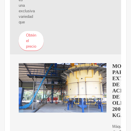
una
exclusiva
variedad
que
Obtén
el
precio
MOLI
PARA
EXTRA
DE
ACEIT
DE
OLIVA
200
KG/H
Máquina