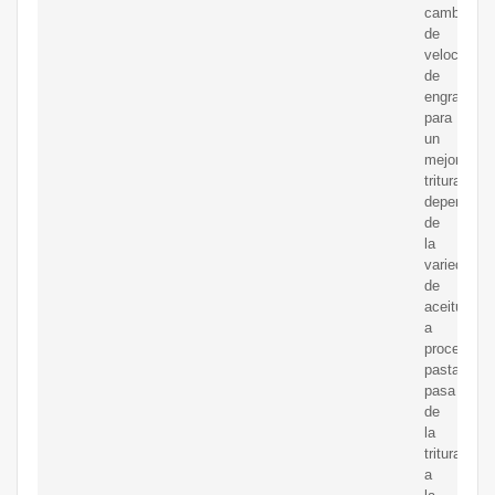
cambio
de
velocidad
de
engranajes
para
un
mejor
triturado
dependien
de
la
variedad
de
aceituna
a
procesar.L
pasta
pasa
de
la
trituradora
a