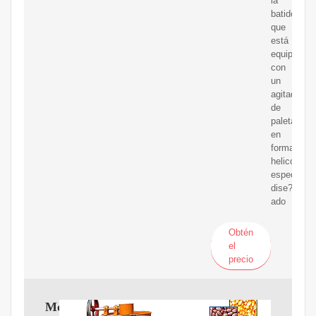
la
batidora,
que
está
equipada
con
un
agitador
de
paletas
en
forma
helicoidal,
especialm
dise?
ado
Obtén
el
precio
Molino