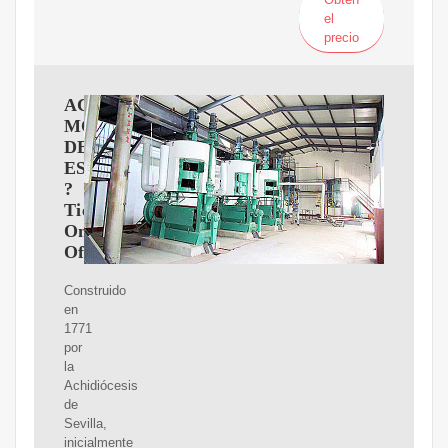
el
precio
ACEITE
MOLINO
DE
ESPERA
?
Tienda
Online
Oficial
Construido
en
1771
por
la
Achidiócesis
de
Sevilla,
inicialmente