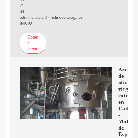
71
88
administracion@molinodelavega.es
INICIO
Obtén
el
precio
Aceite
de
oliva
virgen
extra
en
Cádiz
-
Molino
de
Espera