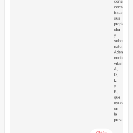
consiga
conservar
todas
sus
propiedade
olor
y
sabor
natural.
Además
contiene
vitamina
A,
D,
E
y
K,
que
ayuda
en
la
prevención
Obtén