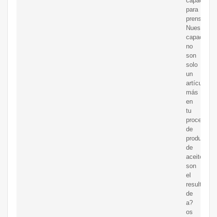
capachos
para
prensado?
Nuestros
capachos
no
son
solo
un
artículo
más
en
tu
proceso
de
producción
de
aceite;
son
el
resultado
de
a?
os