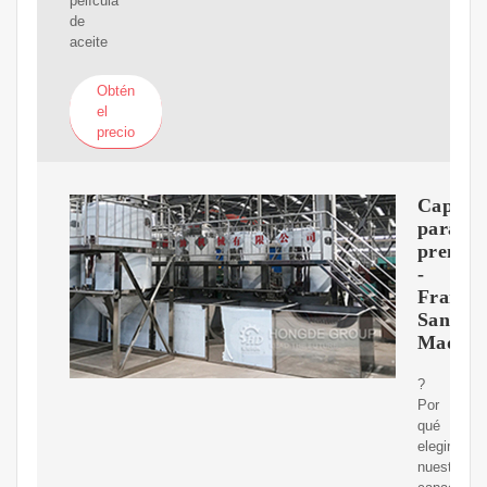
película
de
aceite
Obtén
el
precio
Capach
para
prensa
-
Francis
Sanahu
Maquin
?
Por
qué
elegir
nuestros