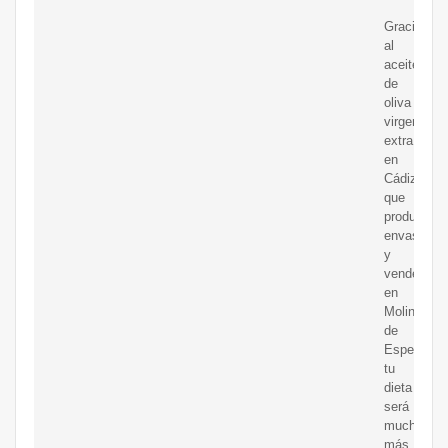
Gracias
al
aceite
de
oliva
virgen
extra
en
Cádiz
que
producimo
envasamo
y
vendemos
en
Molino
de
Espera
tu
dieta
será
mucho
más