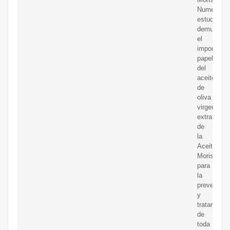
Numeroso
estudios
demuestra
el
importantí
papel
del
aceite
de
oliva
virgen
extra
de
la
Aceituna
Morisca
para
la
prevención
y
tratamient
de
toda