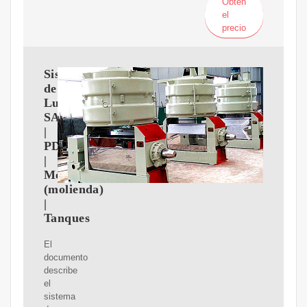
Obtén
el
precio
Sistema
de
Lubricación
SAG
|
PDF
|
Molino
(molienda)
|
Tanques
El
documento
describe
el
sistema