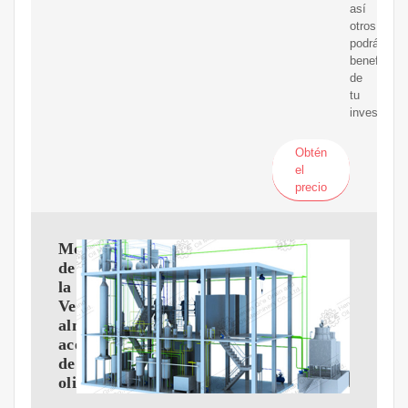
así
otros
podrán
beneficiar
de
tu
investigaci
Obtén
el
precio
Molino
de
la
Vega:
almazara
aceite
de
oliva