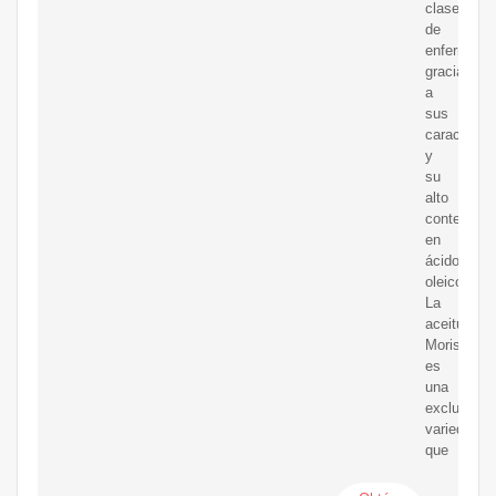
clase
de
enfermeda
gracias
a
sus
característ
y
su
alto
contenidos
en
ácido
oleico.
La
aceituna
Morisca
es
una
exclusiva
variedad
que