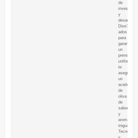
de
investigac
y
desarrollo.
Dise?
ados
para
garantizar
un
prensado
uniforme,
te
aseguran
un
aceite
de
oliva
de
sabor
y
aroma
inigualable
Tecnología
y