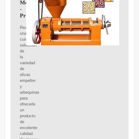
Mequinenza
-
Proveedores.com
Realizamos
una
cuidada
selección
de
la
variedad
de
olivas
empeltre
y
arbequinas
para
ofrecerle
un
producto
de
excelente
calidad.