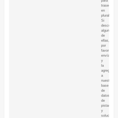
para
trasegarlo,
en
plural.
Si
descubres
alguna
de
ellas,
por
favor
envíanosla
y
la
agregarem
a
nuestra
base
de
datos
de
pistas
y
soluciones