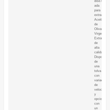
dise?
ada
para
extraer
Aceite
de
Oliva
Virgen
Extra
de
alta
calidad.
Dispone
de
una
tolva
con
variador
de
velocidad,
y
opcionalm
con
un