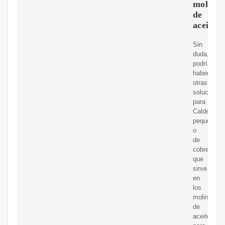
molinos
de
aceite
Sin
duda,
podría
haber
otras
soluciones
para
Caldero
peque?
o
de
cobre
que
sirve
en
los
molinos
de
aceite