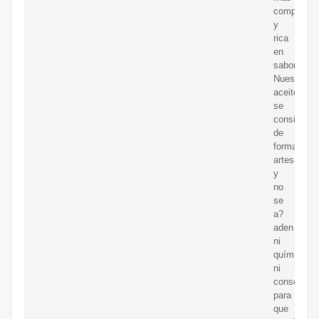
completa
y
rica
en
sabores.
Nuestro
aceite
se
consigue
de
forma
artesanal,
y
no
se
a?
aden
ni
químicos
ni
conservant
para
que