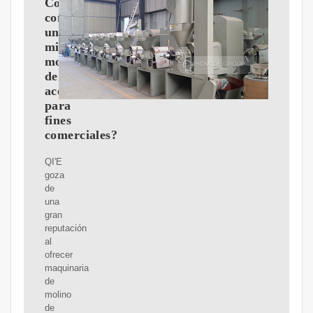
Cómo
configurar
un
mini
molino
de
aceite
para
fines
comerciales?
QI'E
goza
de
una
gran
reputación
al
ofrecer
maquinaria
de
molino
de