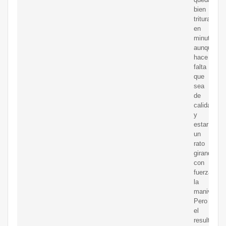
bien
triturada
en
minutos,
aunque
hace
falta
que
sea
de
calidad
y
estar
un
rato
girando
con
fuerza
la
manivela.
Pero
el
resultado