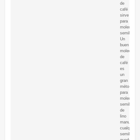
de
café
sirve
para
moler
semillas.
Un
buen
moledor
de
café
es
un
gran
método
para
moler
semillas
de
lino
manualmen
cualquier
semilla
queda