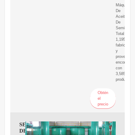
Máquina
De
Aceite
De
Semillas
Total
1,195
fabricantes
y
proveedor
encontrad
con
3,585
productos
Obtén
el
precio
SEMILLA
DE