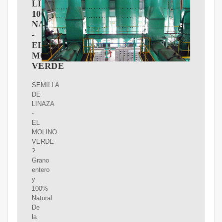
LINAZA
100%
NATURAL
-
EL
MOLINO
VERDE
SEMILLA
DE
LINAZA
-
EL
MOLINO
VERDE
?
Grano
entero
y
100%
Natural
De
la