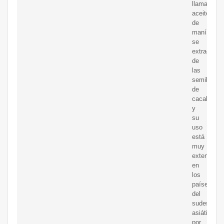
llamado
aceite
de
maní,
se
extrae
de
las
semillas
de
cacahuete
y
su
uso
está
muy
extendido
en
los
países
del
sudeste
asiático
por