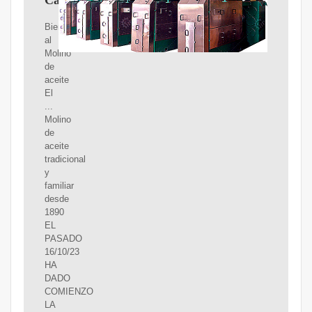
Callejón
Bienvenidos
al
Molino
de
aceite
El
...
Molino
de
aceite
tradicional
y
familiar
desde
1890
EL
PASADO
16/10/23
HA
DADO
COMIENZO
LA