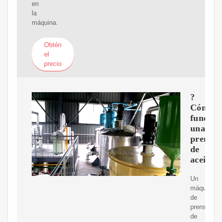
en
la
máquina.
Obtén
el
precio
?
Cómo
funcion
una
prensa
de
aceite?
Un
máquina
de
prensa
de