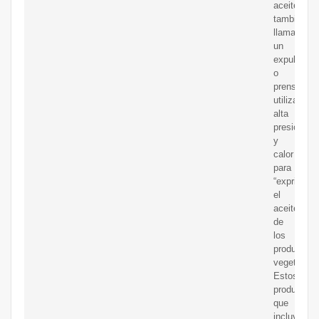
aceite,
también
llamado
un
expulsor
o
prensa,
utiliza
alta
presión
y
calor
para
“exprimir”
el
aceite
de
los
productos
vegetales..
Estos
productos,
que
incluyen