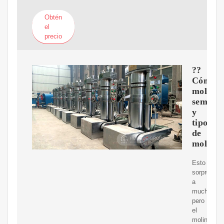
Obtén
el
precio
??
Cómo
moler
semilla
y
tipos
de
molinill
Esto
sorprender
a
muchos,
pero
el
molinillo