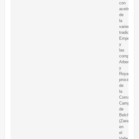
con
aceitunas
de
la
variedad
tradicional
Empeltre
y
las
complemen
Arberquina
y
Royal,
procedent
de
la
Comarca
Campo
de
Belchite
(Zaragoza)
en
el
Valle