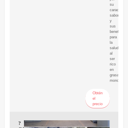
su
característ
sabor
y
sus
beneficios
para
la
salud,
al
ser
rico
en
grasas
monoinsat
Obtén
el
precio
?