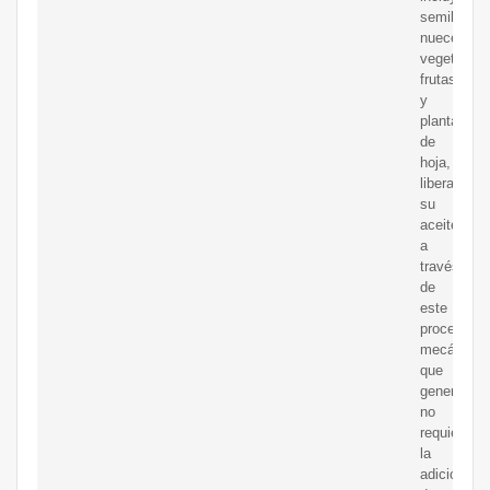
semillas,
nueces,
vegetales,
frutas
y
plantas
de
hoja,
liberan
su
aceite
a
través
de
este
proceso
mecánico,
que
generalme
no
requiere
la
adición