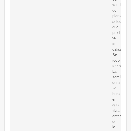
semillas
de
plantas
selecciona
que
producen
té
de
calidad.
Se
recomiend
remojar
las
semillas
durante
24
horas
en
agua
tibia
antes
de
la