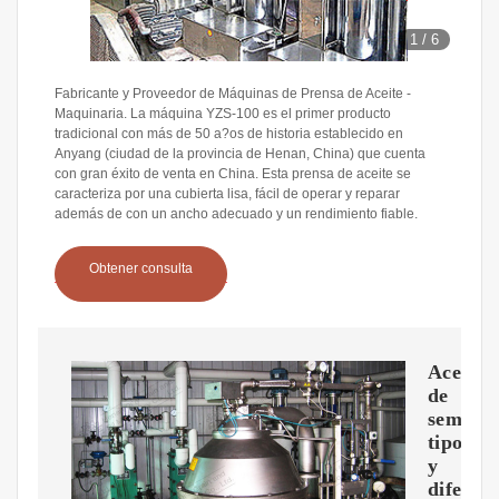
1
/
6
Fabricante y Proveedor de Máquinas de Prensa de Aceite -
Maquinaria. La máquina YZS-100 es el primer producto
tradicional con más de 50 a?os de historia establecido en
Anyang (ciudad de la provincia de Henan, China) que cuenta
con gran éxito de venta en China. Esta prensa de aceite se
caracteriza por una cubierta lisa, fácil de operar y reparar
además de con un ancho adecuado y un rendimiento fiable.
Obtener consulta
Aceite
de
semillas
tipos
y
diferen