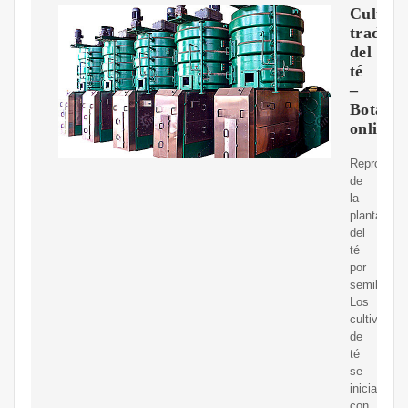
Cultivo
tradici
del
té
–
Botanic
online
Reproducc
de
la
planta
del
té
por
semillas.
Los
cultivos
de
té
se
inician
con