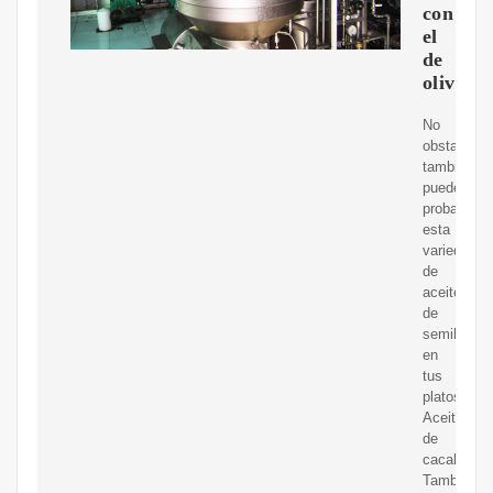
con
el
de
oliva
No
obstante,
también
puedes
probar
esta
variedad
de
aceite
de
semillas
en
tus
platos.
Aceite
de
cacahuete:
También