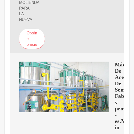
MOLIENDA
PARA
LA
NUEVA
Obtén
el
precio
Máquin
De
Aceite
De
Semilla
Fabrica
y
proveed
-
es.Mad
in