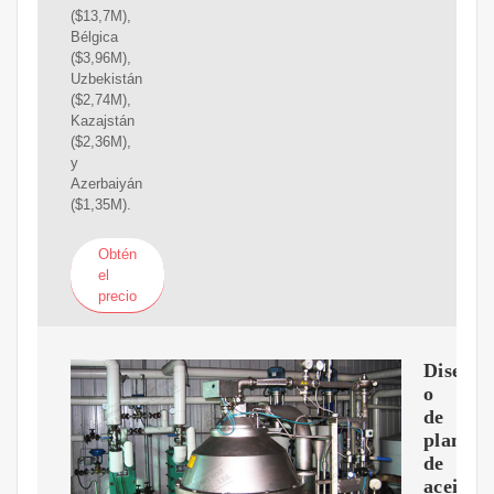
($13,7M),
Bélgica
($3,96M),
Uzbekistán
($2,74M),
Kazajstán
($2,36M),
y
Azerbaiyán
($1,35M).
Obtén
el
precio
Dise?
o
de
planta
de
aceite