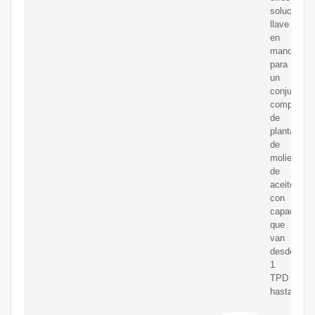
soluciones
llave
en
mano
para
un
conjunto
completo
de
plantas
de
molienda
de
aceite,
con
capacidad
que
van
desde
1
TPD
hasta