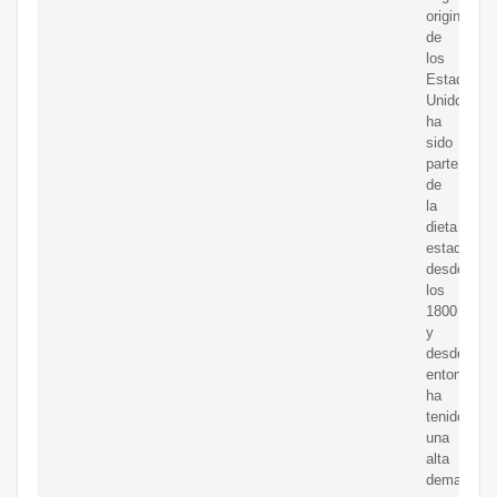
original
de
los
Estados
Unidos”,
ha
sido
parte
de
la
dieta
estadouni
desde
los
1800
y
desde
entonces
ha
tenido
una
alta
demanda