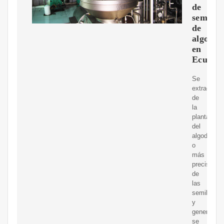
de
semilla
de
algodó
en
Ecuado
Se
extrae
de
la
planta
del
algodón,
o
más
precisame
de
las
semillas,
y
generalme
se