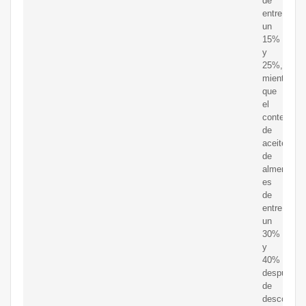
de
entre
un
15%
y
25%,
mientras
que
el
contenido
de
aceite
de
almendra
es
de
entre
un
30%
y
40%
después
de
descorteza