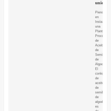
unidos
Piensa
en
Instalar
una
Planta
Procesado
de
Aceite
de
Semilla
de
Algodón?
El
contenido
de
aceite
de
semilla
de
algodón
es