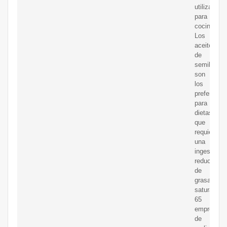
utiliza
para
cocinar.
Los
aceites
de
semillas
son
los
preferidos
para
dietas
que
requieren
una
ingesta
reducida
de
grasas
saturadas.
65
empresas
de