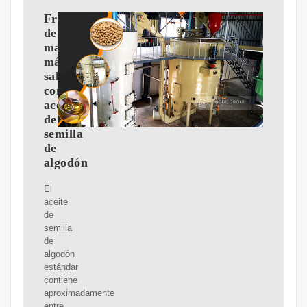
Freír
de
manera
más
saludable
con…
aceite
de
semilla
de
algodón
El
aceite
de
semilla
de
algodón
estándar
contiene
aproximadamente
entre