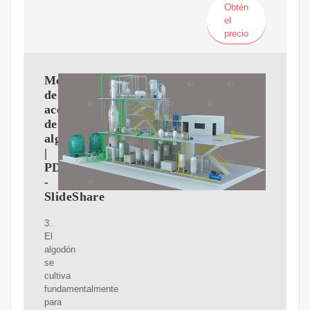
Obtén
el
precio
Monografia
de
aceite
de
algodon
|
PDF
-
SlideShare
3.
El
algodón
se
cultiva
fundamentalmente
para