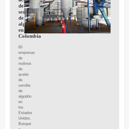
de
semilla
de
algodón
en
Colombia
65
empresas
de
molinos
de
aceite
de
semilla
de
algodón
en
los
Estados
Unidos.
Busque