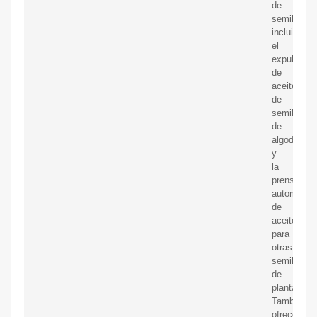
de
semillas,
incluido
el
expulsor
de
aceite
de
semilla
de
algodón
y
la
prensa
automática
de
aceite
para
otras
semillas
de
plantas.
También
ofrecemos