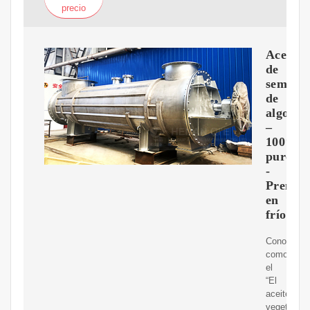
precio
Aceite
de
semilla
de
algodó
–
100%
puro
-
Prensa
en
frío
Conocido
como
el
“El
aceite
vegetal