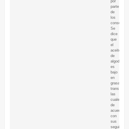
por
parte
de
los
consumido
Se
dice
que
el
aceite
de
algodón
es
bajo
en
grasas
trans,
las
cuales,
de
acuerdo
con
sus
seguidores