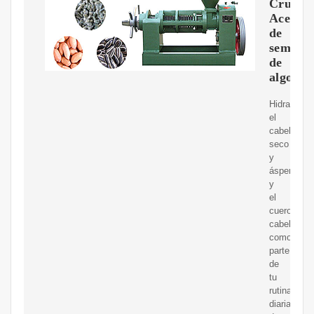
Cruz
Aceite
de
semilla
de
algodó
Hidrata
el
cabello
seco
y
áspero
y
el
cuero
cabelludo
como
parte
de
tu
rutina
diaria