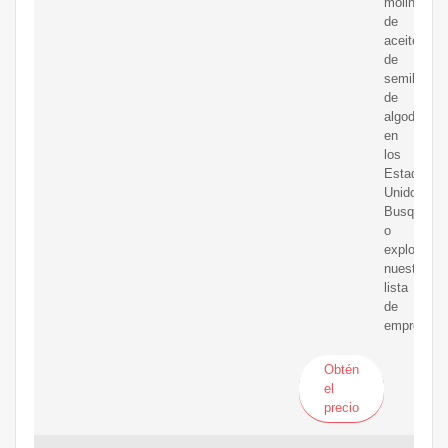
molinos
de
aceite
de
semilla
de
algodón
en
los
Estados
Unidos.
Busque
o
explore
nuestra
lista
de
empresas
Obtén
el
precio