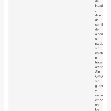
de
lavado
;
Aceite
de
semilla
de
algodón
sin
parabenos,
sin
colores
ni
fragancias
artificiales.
Sin
OMG,
sin
gluten
y
vegano,
empaqueta
en
los