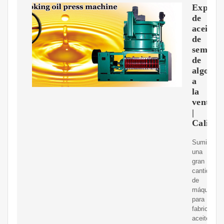
Expelle
de
aceite
de
semilla
de
algodó
a
la
venta
|
Calida
Suministr
una
gran
cantidad
de
máquinas
para
fabricar
aceite