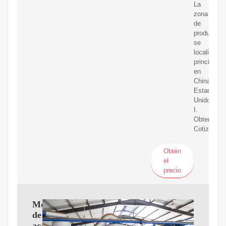
La
zona
de
producción
se
localiza
principalm
en
China,
Estados
Unidos,
I.
Obtener
Cotización
Obtén
el
precio
Molino
de
aceite