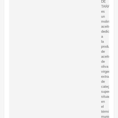
DE
TARAMILL
es
un
molino
aceitero
dedicado
a
la
producción
de
aceite
de
oliva
virgen
extra
de
categoría
superior,
situado
en
el
término
municipal