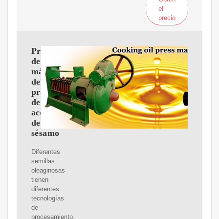
el
precio
Proyecto
de
máquina
de
pretratamiento
de
aceite
de
sésamo
Diferentes
semillas
oleaginosas
tienen
diferentes
tecnologías
de
procesamiento,