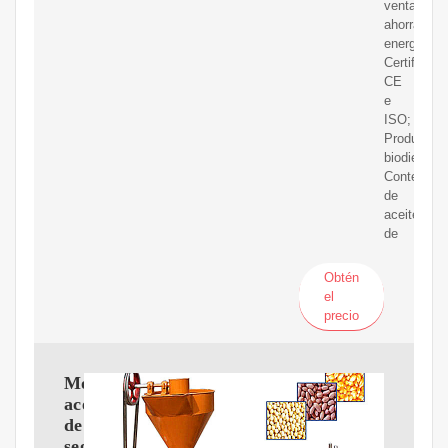
ventaja:
ahorrar
energía;
Certificaci
CE
e
ISO;
Producto:
biodiesel;
Contenido
de
aceite:
de
Obtén
el
precio
Molino
aceite
de
segunda