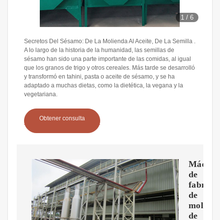
1
/
6
Secretos Del Sésamo: De La Molienda Al Aceite, De La Semilla .
A lo largo de la historia de la humanidad, las semillas de
sésamo han sido una parte importante de las comidas, al igual
que los granos de trigo y otros cereales. Más tarde se desarrolló
y transformó en tahini, pasta o aceite de sésamo, y se ha
adaptado a muchas dietas, como la dietética, la vegana y la
vegetariana.
Obtener consulta
Máquin
de
fabrica
de
molino
de