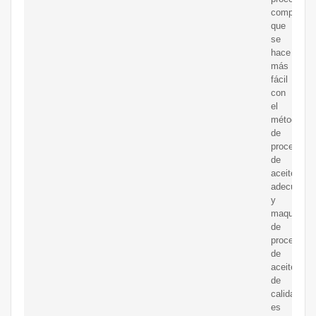
complicad
que
se
hace
más
fácil
con
el
método
de
procesami
de
aceite
adecuado
y
maquinaria
de
procesami
de
aceite
de
calidad.
es