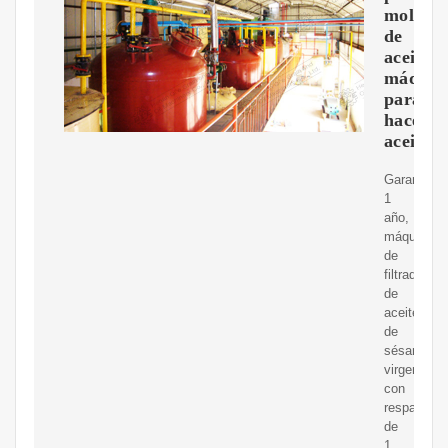
molino
de
aceite,
máquin
para
hacer
aceite
Garantía:
1
año,
máquina
de
filtrado
de
aceite
de
sésamo
virgen
con
respaldo
de
1