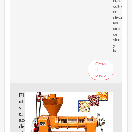
nuestros
cultivos
de
olivar,
los
aires
de
sierra
y
la
Obtén
el
precio
El
olivo
y
el
aceite
de