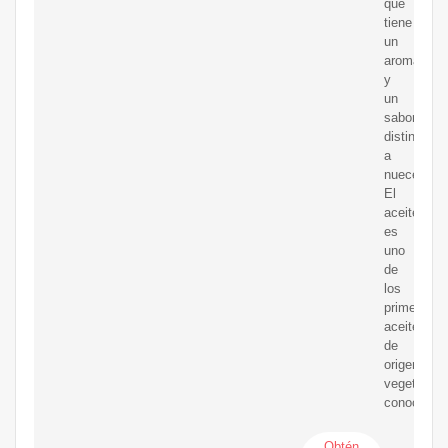
que
tiene
un
aroma
y
un
sabor
distintivos
a
nueces.
El
aceite
es
uno
de
los
primeros
aceites
de
origen
vegetal
conocidos.
Obtén