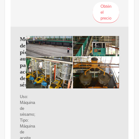
Obtén
el
precio
Molino
de
piedra
automático
para
aceite
de
sésamo
Uso:
Máquina
de
sésamo;
Tipo:
Máquina
de
aceite