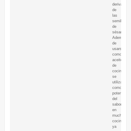
derivado
de
las
semillas
de
sésamo.
Además
de
usarse
como
aceite
de
cocina,
se
utiliza
como
potenciado
del
sabor
en
muchas
cocinas,
ya