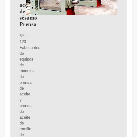
aceite
de
sésamo
Prensa
6YL-
120
Fabricantes
de
equipos
de
máquina
de
prensa
de
aceite
y
prensa
de
aceite
de
tornillo
de