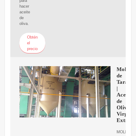
para
hacer
aceite
de
oliva.
Obtén
el
precio
Molino
de
Taramil
|
Aceite
de
Oliva
Virgen
Extra
MOLINO