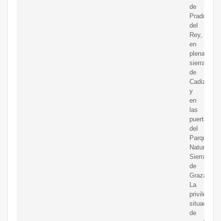
de
Prado
del
Rey,
en
plena
sierra
de
Cadiz
y
en
las
puertas
del
Parque
Natural
Sierra
de
Grazalema
La
privilegiad
situación
de