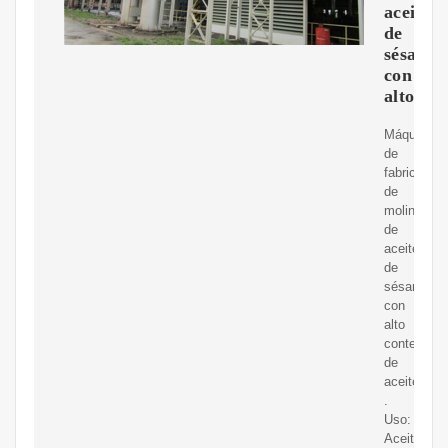
aceite
de
sésamo
con
alto
Máquina
de
fabricación
de
molino
de
aceite
de
sésamo
con
alto
contenido
de
aceite
.
Uso:
Aceite