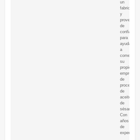
un
fabricante
y
proveedor
de
confianza
para
ayudarlo
a
comenzar
su
propio
emprendim
de
procesami
de
aceite
de
sésamo.
Con
años
de
experienci