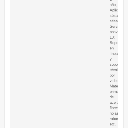
año;
Aplicación:
sésamo,
sésamo;
Servicio
posventa
10:
Soporte
en
línea
y
soporte
técnico
por
video;
Materia
prima
del
aceite:
flores,
hojas,
raíces,
etc.