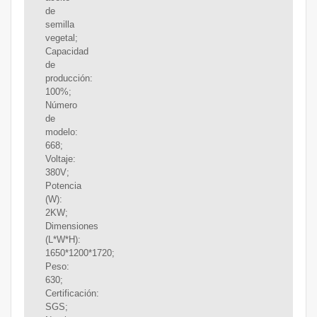
de
semilla
vegetal;
Capacidad
de
producción:
100%;
Número
de
modelo:
668;
Voltaje:
380V;
Potencia
(W):
2KW;
Dimensiones
(L*W*H):
1650*1200*1720;
Peso:
630;
Certificación:
SGS;