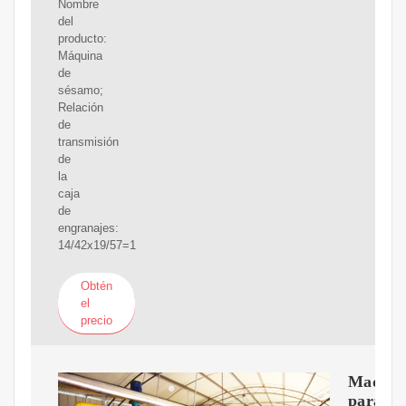
Nombre
del
producto:
Máquina
de
sésamo;
Relación
de
transmisión
de
la
caja
de
engranajes:
14/42x19/57=1
Obtén
el
precio
Maquin
para