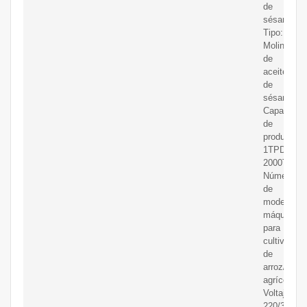
de
sésamo;
Tipo:
Molino
de
aceite
de
sésamo;
Capacidad
de
producción
1TPD-
2000TPD;
Número
de
modelo:
máquina
para
cultivo
de
arroz/maqu
agrícola;
Voltaje:
220/380/40