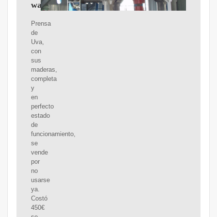
wallapop
Prensa
de
Uva,
con
sus
maderas,
completa
y
en
perfecto
estado
de
funcionamiento,
se
vende
por
no
usarse
ya.
Costó
450€
se