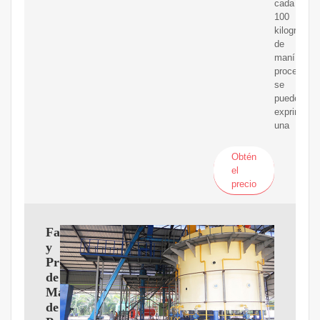
cada
100
kilogramos
de
maní
procesado,
se
puede
exprimir
una
Obtén
el
precio
Fabricante
y
Proveedor
de
Máquinas
de