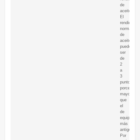
de
aceite.
El
rendimient
normal
de
aceite
puede
ser
de
2
a
3
puntos
porcentual
mayor
que
el
de
equipos
más
antiguos.
Por