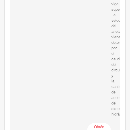
viga
superior.
La
velocidad
del
ariete
viene
determina
por
el
caudal
del
circuito
y
la
cantidad
de
aceite
del
sistema
hidráulico.
Obtén