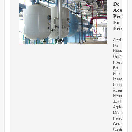
De
Aceite
Prensa
En
Frio
Aceite
De
Neem
Orgánico
Prensado
En
Frio
Insecticida
Fungicida,
Acaricida,
Nematicid
Jardinería
Agricultura
Mascotas
Perros
Gatos
Control