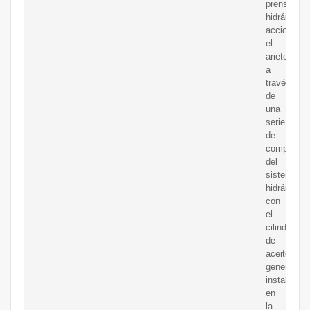
prensa
hidráulica
acciona
el
ariete
a
través
de
una
serie
de
component
del
sistema
hidráulico,
con
el
cilindro
de
aceite
generalme
instalado
en
la