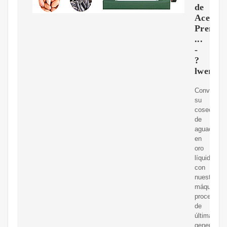
de
Aceite
Premi
...
-
?
lwerk
Convierta
su
cosecha
de
aguacates
en
oro
líquido
con
nuestra
máquina
procesado
de
última
generación