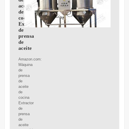
aceite
de
cocina
Extractor
de
prensa
de
aceite
Amazon.com:
Máquina
de
prensa
de
aceite
de
cocina
Extractor
de
prensa
de
aceite