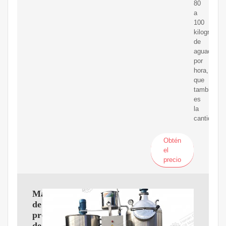
80
a
100
kilogramos
de
aguacates
por
hora,
que
también
es
la
cantidad
Obtén
el
precio
Máquina
de
prensa
de