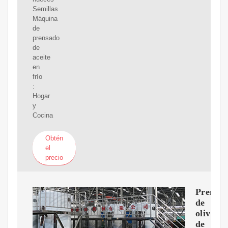
Semillas
Máquina
de
prensado
de
aceite
en
frío
:
Hogar
y
Cocina
Obtén
el
precio
Prensas
de
oliva
de