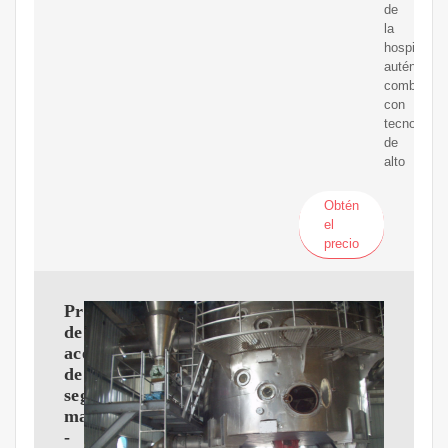
de
la
hospitalida
auténtica
combinada
con
tecnología
de
alto
Obtén
el
precio
Prensa
de
aceite
de
segunda
mano
-