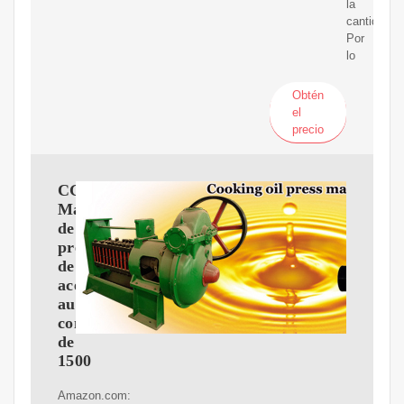
la
cantidad
Por
lo
Obtén
el
precio
CGOLDENWALL
Máquina
de
prensa
de
aceite
automática
comercial
de
1500
Amazon.com: