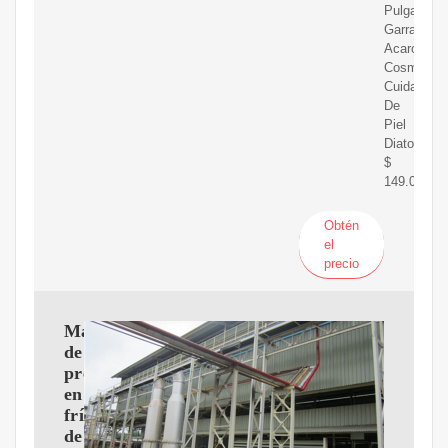
Pulgas
Garrapatas
Acaros
Cosmetica
Cuidado
De
Piel
Diatomea
$
149.000
Obtén
el
precio
Máquina
de
prensado
en
frío
de