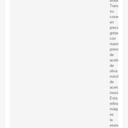
Botella:
Transform
su
cosecha
en
preciadas
gotas
con
nuestra
prensa
de
aceite
de
oliva
móvil
de
acero
inoxidable.
Esta
refinada
máquina
es
la
esencia