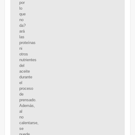
por
lo
que
no
da?
ará
las
proteínas
ni
otros
nutrientes
del
aceite
durante
el
proceso
de
prensado.
Además,
al
no
calentarse,
se
puede