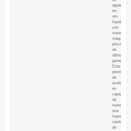
aguacates
en
oro
líquido
con
nuestra
máquina
procesado
de
última
generación
Esta
prensa
de
aceite
es
capaz
de
manejar
una
impresiona
cantidad
de