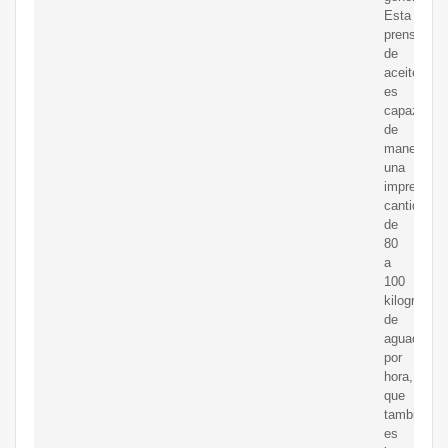
Esta
prensa
de
aceite
es
capaz
de
manejar
una
impresiona
cantidad
de
80
a
100
kilogramos
de
aguacates
por
hora,
que
también
es