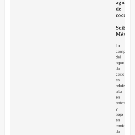
agua
de
coco
-
SciELO
México
La
composici
del
agua
de
coco
es
relativame
alta
en
potasio
y
baja
en
contenido
de