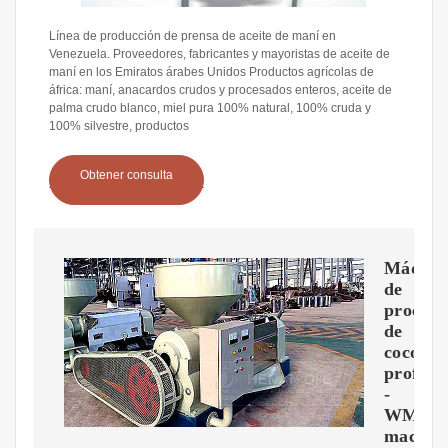
Línea de producción de prensa de aceite de maní en
Venezuela. Proveedores, fabricantes y mayoristas de aceite de
maní en los Emiratos árabes Unidos Productos agrícolas de
áfrica: maní, anacardos crudos y procesados enteros, aceite de
palma crudo blanco, miel pura 100% natural, 100% cruda y
100% silvestre, productos
Obtener consulta
Máquin
de
procesa
de
coco
profesi
-
WM
machin