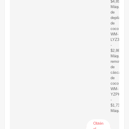
$4,850.00
Máquina
de
depilación
de
coco
WM-
LYZ300
-
$2,860.00
Máquina
removedor
de
cáscara
de
coco
WM-
YZPK400
-
$1,730.00
Máquina
Obtén
el