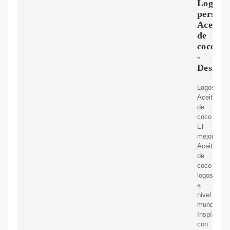
Logo
persona
Aceite
de
coco
-
Design
Logos:
Aceite
de
coco
El
mejor
Aceite
de
coco
logos
a
nivel
mundial.
Inspírate
con