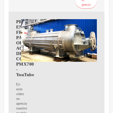
precio
PRENSA
EN
FRIO
PARA
OBTENER
ACEITE
DE
COCO
PMX700
-
YouTube
En
este
video
se
aprecia
nuestro