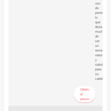
uso
de
pesticidas,
lo
que
dista
mucho
de
ser
un
remedio
natural
y
saludable
para
su
cabello.
Obtén
el
precio