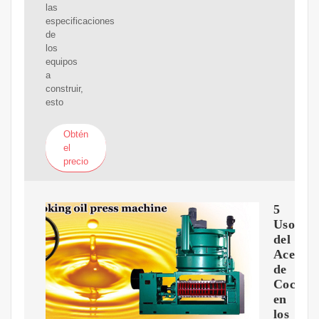
las
especificaciones
de
los
equipos
a
construir,
esto
Obtén
el
precio
5
Usos
del
Aceite
de
Coco
en
los