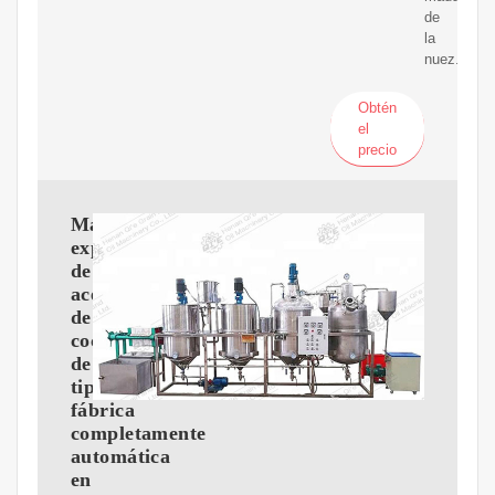
de
la
nuez.
Obtén
el
precio
Máquina
expulsora
de
aceite
de
coco
de
tipo
fábrica
completamente
automática
en