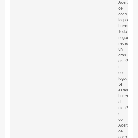
Aceite
de
coco
logos
hermosos
Todo
negocio
necesita
un
gran
dise?
o
de
logo.
Si
estas
buscando
el
dise?
o
de
Aceite
de
coco