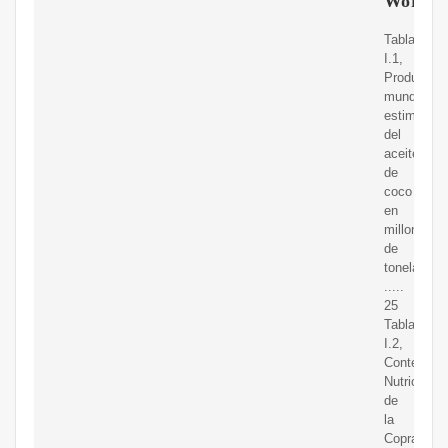
WordPr
Tabla
I.1,
Producció
mundial
estimada
del
aceite
de
coco
en
millones
de
toneladas
.....
25
Tabla
I.2,
Contenido
Nutricional
de
la
Copra