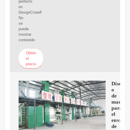
perfecto
en
DesignCrowd!
No
se
puede
mostrar
contenido
Obtén
el
precio
Dise?
o
de
maquin
para
el
envasa
de