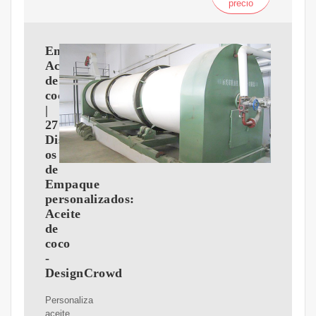
precio
Empaque:
Aceite
de
coco
|
27
Dise?
os
de
Empaque
personalizados:
Aceite
de
coco
-
DesignCrowd
Personaliza
aceite