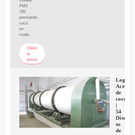
modelo
PMX
700
prensando
coco
en
crudo.
Obtén
el
precio
Logos:
Aceite
de
coco
|
54
Dise?
os
de