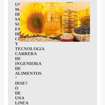
UNIVERSIDAD
MAYOR
DE
SAN
SIMóN
FACULTAD
DE
CIENCIAS
Y
TECNOLOGíA
CARRERA
DE
INGENIERíA
DE
ALIMENTOS
"
DISE?
O
DE
UNA
LíNEA