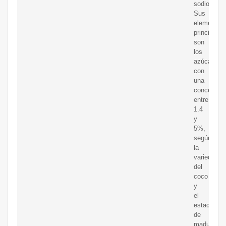
sodio.
Sus
elementos
principales
son
los
azúcares
con
una
concentrac
entre
1.4
y
5%,
según
la
variedad
del
coco
y
el
estado
de
madurez