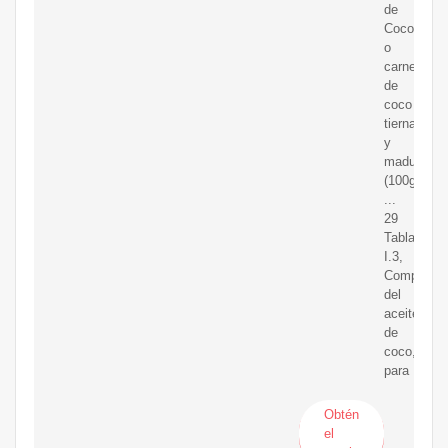
de
Coco
o
carne
de
coco
tierna
y
madura
(100gr.)
...
29
Tabla
I.3,
Composici
del
aceite
de
coco,
para
Obtén
el