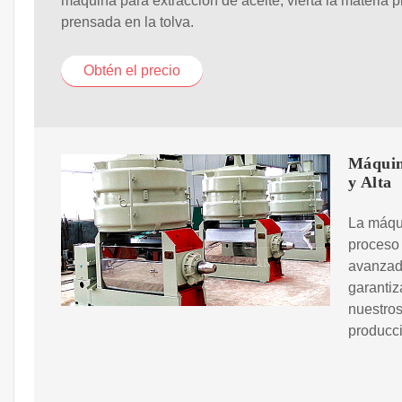
máquina para extracción de aceite, vierta la materia 
prensada en la tolva.
Obtén el precio
Máquina
y Alta
La máqui
proceso 
avanzado
garantiz
nuestros
producc