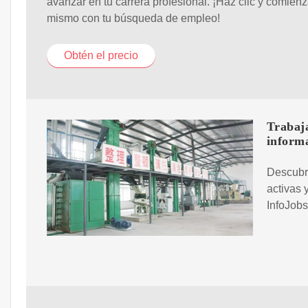
avanzar en tu carrera profesional. ¡Haz clic y comien
mismo con tu búsqueda de empleo!
Obtén el precio
Trabaj
informa
Descubre
activas 
InfoJobs