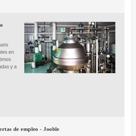
eo
ario
bles en
ltimos
adas y a
ertas de empleo - Jooble