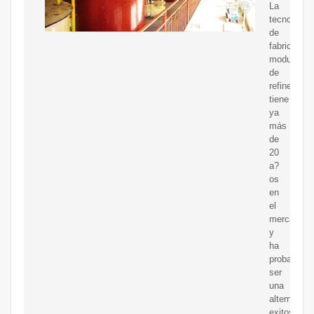
La
tecnología
de
fabricación
modular
de
refinerías
tiene
ya
más
de
20
a?
os
en
el
mercado
y
ha
probado
ser
una
alternativa
exitosa