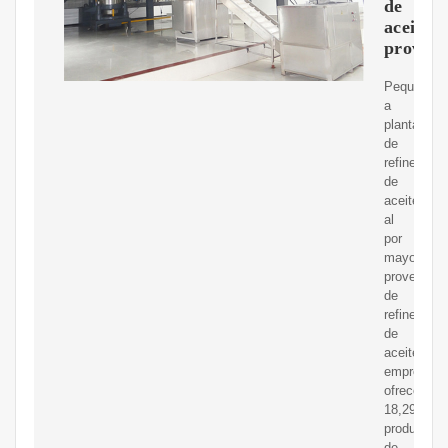
de
aceite
proveed
Peque?
a
planta
de
refinería
de
aceite
al
por
mayor,
proveedor
de
refinerías
de
aceiteNues
empresa
ofrece
18,298
productos
de