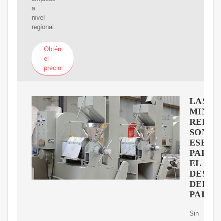
a
nivel
regional.
Obtén
el
precio
LAS
MINI-
REFIN
SON
ESENC
PARA
EL
DESA
DEL
PAIS
Sin