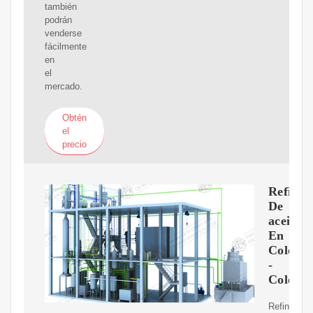
también
podrán
venderse
fácilmente
en
el
mercado.
Obtén
el
precio
Refiner
De
aceite
En
Colomb
-
Colomb
Refinería