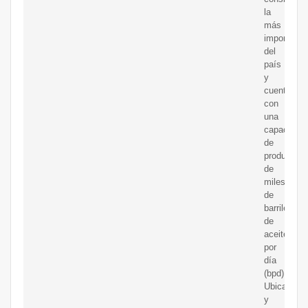
la
más
importante
del
país
y
cuenta
con
una
capacidad
de
producción
de
miles
de
barriles
de
aceite
por
día
(bpd).
Ubicación
y