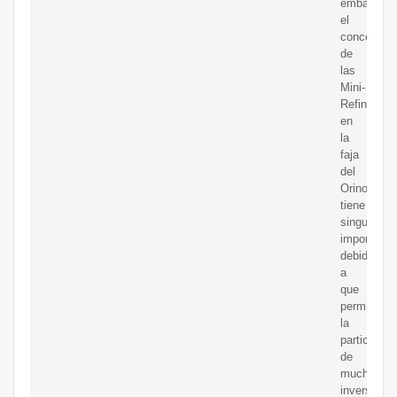
embargo,
el
concepto
de
las
Mini-
Refinerías
en
la
faja
del
Orinoco
tiene
singular
importanci
debido
a
que
permitiría
la
participaci
de
muchos
inversionis