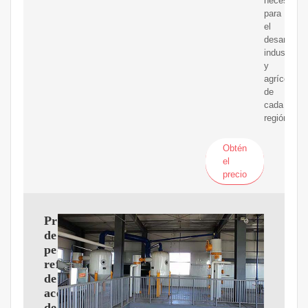
necesario
para
el
desarrollo
industrial
y
agrícola
de
cada
región.
Obtén
el
precio
Proveedores
de
pequeñas
refinerías
de
aceite
de