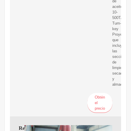
de
aceite
10-
500T/H
Turn-
key
Proyecto
que
incluye
las
secciones
de
limpieza,
secado
y
almacenaje
Obtén
el
precio
Refinería