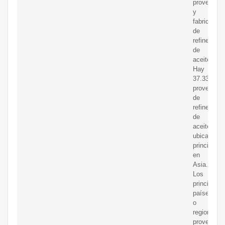
proveedor
y
fabricantes
de
refinerías
de
aceite.
Hay
37.334
proveedor
de
refinerías
de
aceite,
ubicados
principalm
en
Asia.
Los
principales
países
o
regiones
proveedor