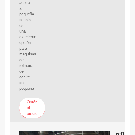
aceite
a
pequeña
escala
es
una
excelente
opción
para
máquinas
de
refinería
de
aceite
de
pequeña
Obtén
el
precio
refinerí