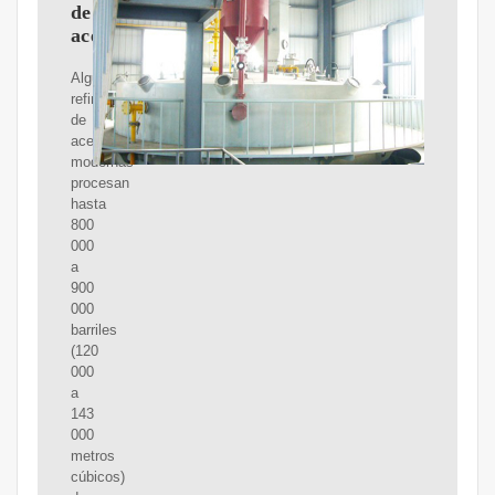
de
aceite
Algunas
refinerías
de
aceite
modernas
procesan
hasta
800
000
a
900
000
barriles
(120
000
a
143
000
metros
cúbicos)