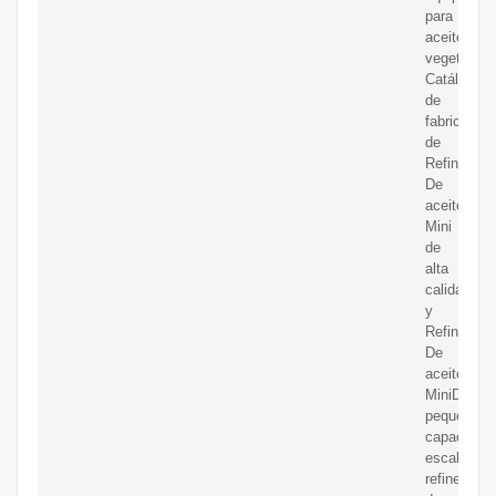
para
aceite
vegetal.
Catálogo
de
fabricantes
de
Refinerías
De
aceite
Mini
de
alta
calidad
y
Refinerías
De
aceite
MiniDe
pequeña
capacidad
escala
refinería