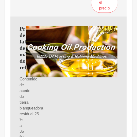
el
precio
Proveedores
de
fabricantes
de
máquinas
de
refinería
Contenido
de
aceite
de
tierra
blanqueadora
residual:25
%
a
35