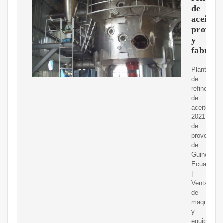
de
aceite
proveed
y
fabrica
Planta
de
refinería
de
aceite
2021
de
proveedor
de
Guinea
Ecuatorial
|
Venta
de
maquinaria
y
equipo