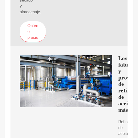
secado
y
almacenaje.
Obtén
el
precio
Los
fabrica
y
proveed
de
refinerí
de
aceite
más
Refinería
de
aceite,