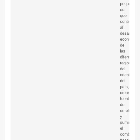
peque?
os
que
contribuirí
al
desarrollo
económico
de
las
diferentes
regiones
del
oriente
del
país,
creando
fuentes
de
empleo
y
suministra
el
combustibl