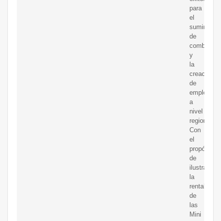
para
el
suministro
de
combustibl
y
la
creación
de
empleos
a
nivel
regional.
Con
el
propósito
de
ilustrar
la
rentabilida
de
las
Mini