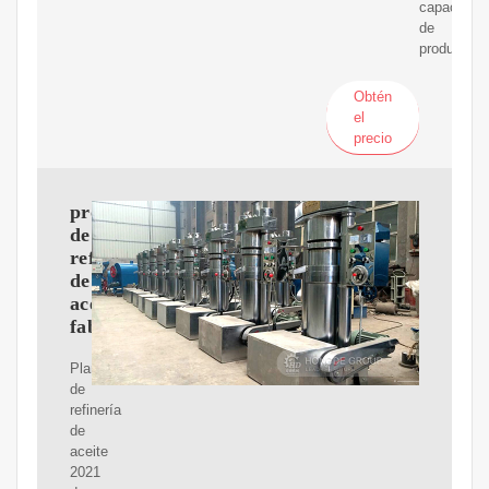
capacidad
de
producción
Obtén
el
precio
proveedores
de
refinerías
de
aceite
fabricantes
Planta
de
refinería
de
aceite
2021