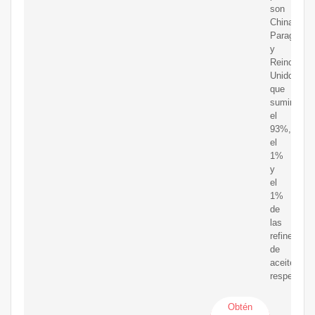
son
China,
Paraguay
y
Reino
Unido,
que
suministra
el
93%,
el
1%
y
el
1%
de
las
refinerías
de
aceite
respectiva
Obtén