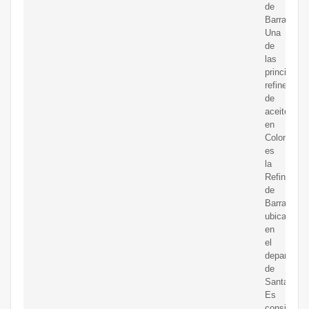
de
Barrancabe
Una
de
las
principales
refinerías
de
aceite
en
Colombia
es
la
Refinería
de
Barrancabe
ubicada
en
el
departame
de
Santander.
Es
considerad