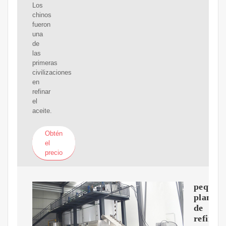
Los
chinos
fueron
una
de
las
primeras
civilizaciones
en
refinar
el
aceite.
Obtén
el
precio
pequeñ
planta
de
refinerí