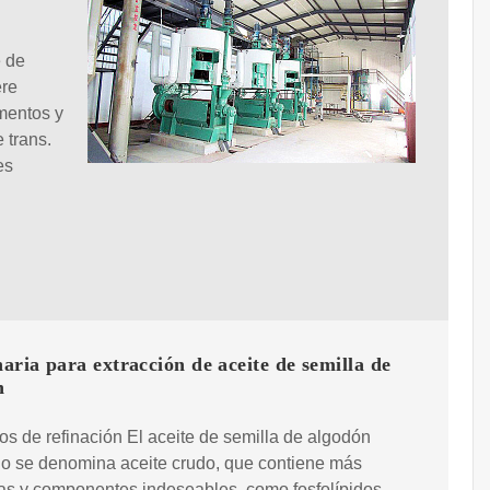
e de
ere
imentos y
 trans.
es
ria para extracción de aceite de semilla de
n
os de refinación El aceite de semilla de algodón
do se denomina aceite crudo, que contiene más
as y componentes indeseables, como fosfolípidos,