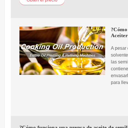
?Cómo s
Aceiter
A pesar 
solvente
las semi
contiene
envasarl
para lle
?Cómo funciona una prensa de aceite de semil