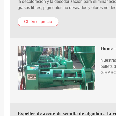
la decoloración y la desodorización para eliminar áci
grasos libres, pigmentos no deseados y olores no de
Obtén el precio
Home -
Nuestras
pellets 
GIRASOL
Expeller de aceite de semilla de algodón a la v