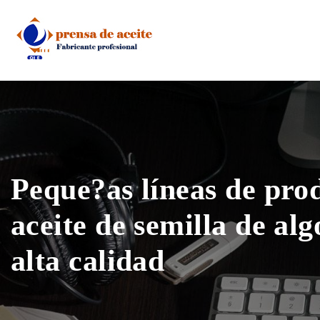
Skip
to
content
Peque?as líneas de pro
aceite de semilla de al
alta calidad