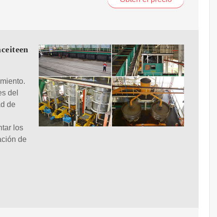
aceiteen
imiento.
es del
ad de
tar los
ación de