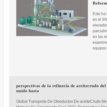
Reform
Esto ha 
en el SN
elevados
parcialm
en las r
experime
equipos 
perspectivas de la refinería de aceitecrudo del
unido hasta
Global Transporte De Oleoductos De aceiteCrudo M