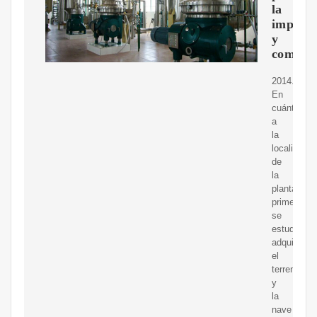
la
importa
y
comerci
2014.
En
cuánto
a
la
localizació
de
la
planta
primero
se
estudió
adquirir
el
terreno
y
la
nave