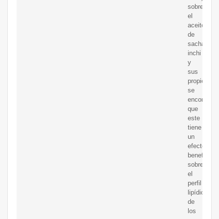
sobre
el
aceite
de
sacha
inchi
y
sus
propiedade
se
encontró
que
este
tiene
un
efecto
beneficios
sobre
el
perfil
lipídico
de
los