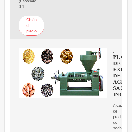
(Casanare)
3.1.
Obtén
el
precio
.
PLAN
DE
EXPOR
DE
ACEIT
SACH
INCHI
Asociación
de
productore
de
sacha