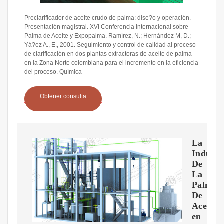
Preclarificador de aceite crudo de palma: dise?o y operación.
Presentación magistral. XVI Conferencia Internacional sobre
Palma de Aceite y Expopalma. Ramírez, N.; Hernández M, D.;
Yá?ez A., E., 2001. Seguimiento y control de calidad al proceso
de clarificación en dos plantas extractoras de aceite de palma
en la Zona Norte colombiana para el incremento en la eficiencia
del proceso. Química
Obtener consulta
La
Industr
De
La
Palma
De
Aceite
en