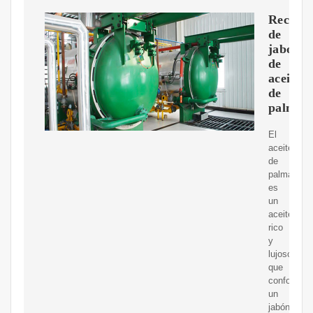
Receta
de
jabon
de
aceite
de
palma
El
aceite
de
palma
es
un
aceite
rico
y
lujoso
que
conforma
un
jabón