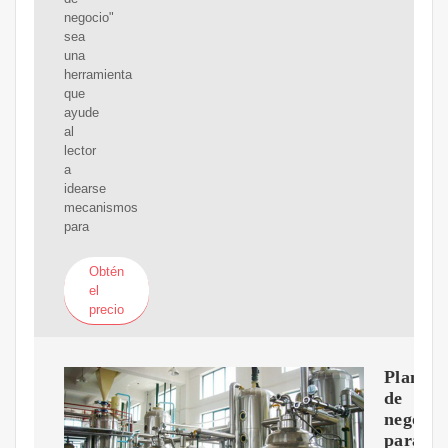
negocio"
sea
una
herramienta
que
ayude
al
lector
a
idearse
mecanismos
para
Obtén
el
precio
Plan
de
negocio
para