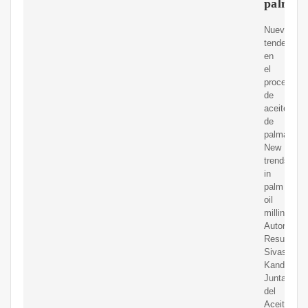
palma
Nuevas
tendencias
en
el
procesami
de
aceite
de
palma
New
trends
in
palm
oil
milling
Autor
Resumen
Sivasothy
Kandiah
Junta
del
Aceite