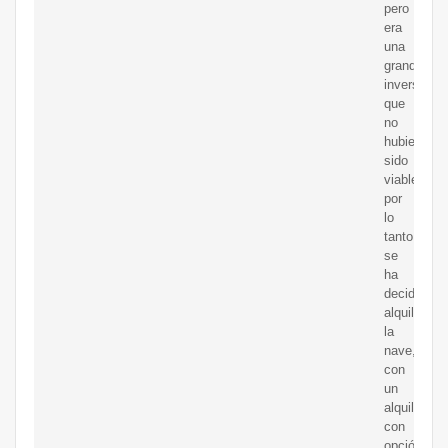
pero
era
una
grandísima
inversión
que
no
hubiera
sido
viable,
por
lo
tanto,
se
ha
decidido
alquilar
la
nave,
con
un
alquiler
con
opción