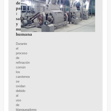
de
palma
:
salud
y
nutrición
humana
Durante
el
proceso
de
refinación
común
los
carotenos
se
oxidan
debido
al
uso
de
blanqueadores