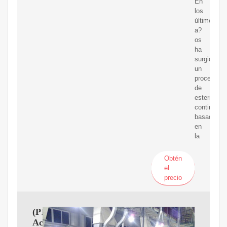
En
los
últimos
a?
os
ha
surgido
un
proceso
de
esterilizac
continua
basado
en
la
Obtén
el
precio
(PDF)
Aceite