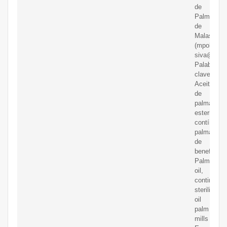
de
Palma
de
Malasia
(mpob)
siva@mpo
Palabras
clave
Aceite
de
palma,
esterilizac
contínua,
palma
de
beneficio
Palm
oil,
continuous
sterilizatio
oil
palm
mills