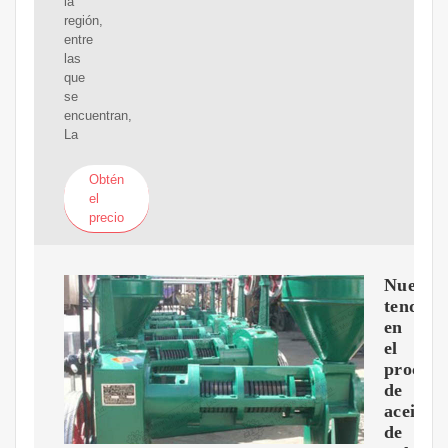
la
región,
entre
las
que
se
encuentran,
La
Obtén
el
precio
Nuevas
tendenc
en
el
procesa
de
aceite
de