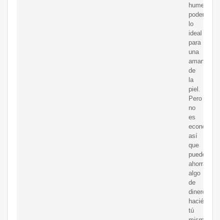
humectant
poderoso,
lo
ideal
para
una
amante
de
la
piel.
Pero
no
es
económico
así
que
puedes
ahorrar
algo
de
dinero
haciéndolo
tú
misma.