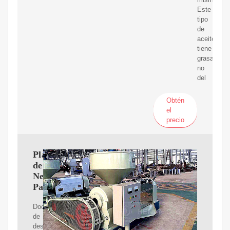
Este
tipo
de
aceite
tiene
grasas,
no
del
Obtén
el
precio
Plan
de
Negocios
Palma
Documento
de
desarrollo