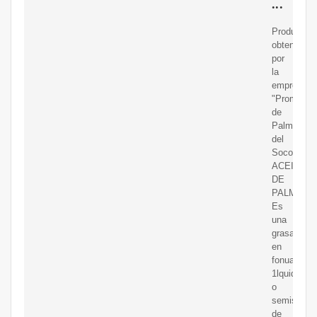
...
Productos
obtenidos
por
la
empresa
"Promotor
de
Palma
del
Soconusco
ACEITE
DE
PALMA
Es
una
grasa
en
fonua
1lquida
o
semisólida
de