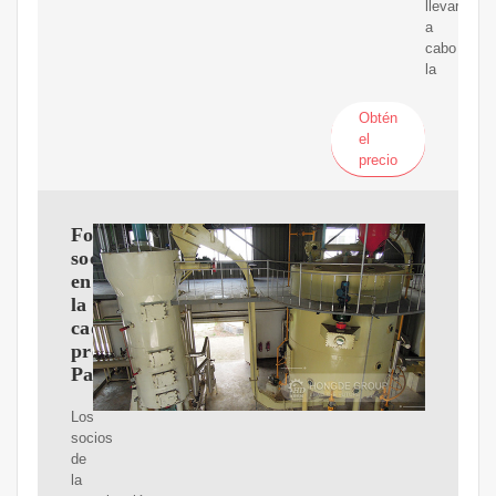
llevar
a
cabo
la
Obtén
el
precio
Fortalecimiento
social
en
la
cadena
productiva
Palma
Los
socios
de
la