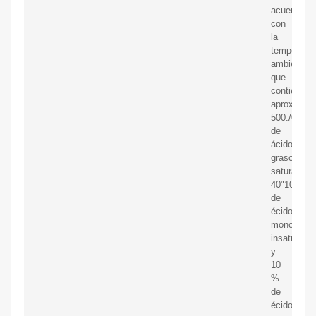
acuerdo
con
la
temperatur
ambiente,
que
contiene
aproximad
500./0
de
ácidos
grasos
saturados,
40"10
de
écidos
mono
insaturado
y
10
%
de
écidos