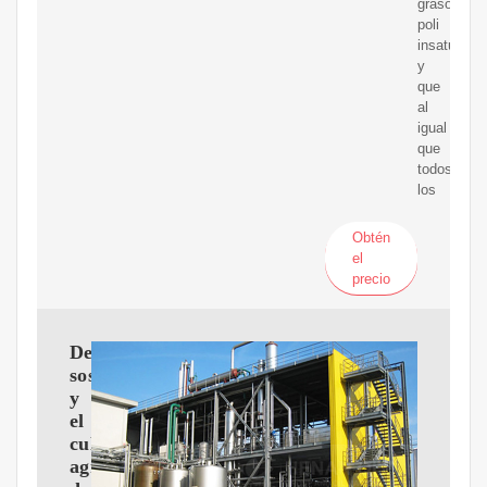
grasos
poli
insaturado
y
que
al
igual
que
todos
los
Obtén
el
precio
Desarrollo
sostenible
y
el
cultivo
agroindustrial