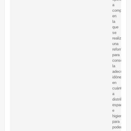
a
compra,
en
la
que
se
realizar
una
reforma
para
conseguir
la
adecuació
idónea
en
cuánto
a
distribució
espacio
e
higiene
para
poder