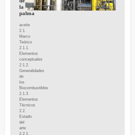
de
la
palma
aceite
2.1.
Marco
Teórico
2.1.1.
Elementos
conceptuales
2.1.2.
Generalidades
de
los
Biocombustibles
2.1.3.
Elementos
Técnicos
2.2.
Estado
del
arte
2.2.1.