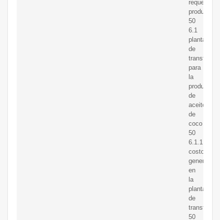
requeridas
productiva
50
6.1
planta
de
transforma
para
la
producción
de
aceite
de
coco
50
6.1.1
costos
generados
en
la
planta
de
transforma
50