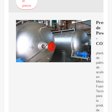
el
precio
Present
de
PowerP
-
COME
plantacion
de
palma
de
aceite
en
México
Fuente:
Tecnología
para
la
producción
de