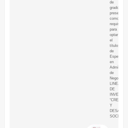
de
grado
presentado
como
requisito
para
optar
el
título
de
Especialis
en
Administra
de
Negocios
LINEA
DE
INVESTIG
“CRECIMI
Y
DESARRO
SOCIOEC