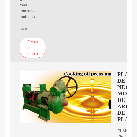
mas
toneladas
métricas
/
hora.
Obtén
el
precio
PLAN
DE
NEGOC
MODE
DE
ARRE
DE
PLANT
PLAN
DE