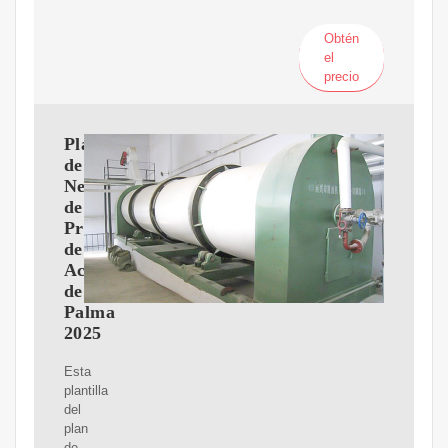
Obtén
el
precio
Plan
de
Negocios
de
Producción
de
Aceite
de
Palma
2025
Esta
plantilla
del
plan
de