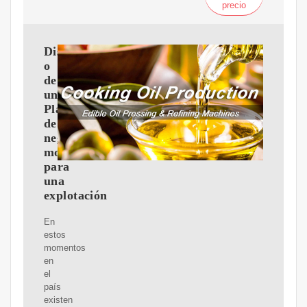
precio
Dise?
o
de
un
Plan
de
negocios
modelo
para
una
explotación
En
estos
momentos
en
el
país
existen