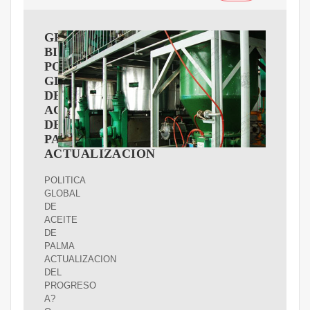
GRUPO
BIMBO
POLITICA
GLOBAL
DE
ACEITE
DE
PALMA
ACTUALIZACION
POLITICA
GLOBAL
DE
ACEITE
DE
PALMA
ACTUALIZACION
DEL
PROGRESO
A?