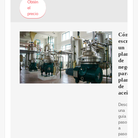
Obtén
el
precio
Cómo
escribir
un
plan
de
negocio
para
plantac
de
aceite
Descubra
una
guía
paso
a
paso