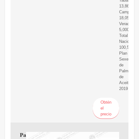
Tabasco
13,862
Campeche
18,056
Veracruz
5,000
Total
Nacional
100,588
Plan
Sexenal
de
Palma
de
Aceite
2019
Obtén
el
precio
Pasos