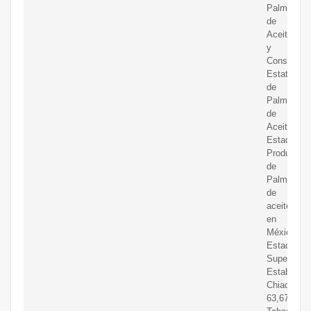
Palma
de
Aceite
y
Consejos
Estatales
de
Palma
de
Aceite.
Estados
Productore
de
Palma
de
aceite
en
México
Estados
Superficie
Establecid
Chiaoas
63,670