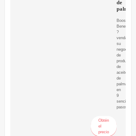
de
palma
Boost
Beneficios
?
venda
su
negocio
de
producción
de
aceite
de
palma
en
9
sencillos
pasos!
Obtén
el
precio