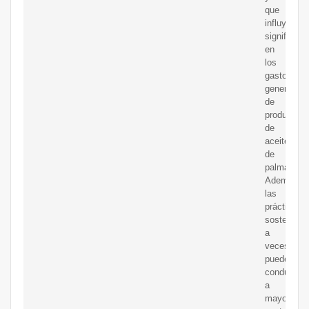
que
influyen
significat
en
los
gastos
generales
de
producción
de
aceite
de
palma.
Además,
las
prácticas
sostenible
a
veces
pueden
conducir
a
mayores