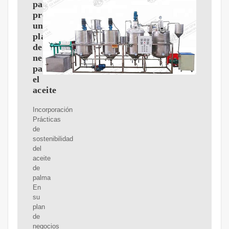
para
preparar
un
plan
de
negocios
para
el
aceite
Incorporación
Prácticas
de
sostenibilidad
del
aceite
de
palma
En
su
plan
de
negocios