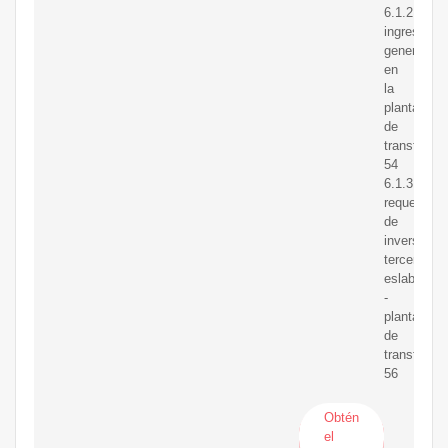
6.1.2
ingresos
generados
en
la
planta
de
transforma
54
6.1.3
requerimie
de
inversión
tercer
eslabón
-
planta
de
transforma
56
Obtén
el