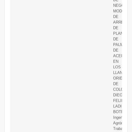
NEGOCIO
MODELO
DE
ARRENDA
DE
PLANTAC
DE
PALMA
DE
ACEITE
EN
LOS
LLANOS
ORIENTA
DE
COLOMBI
DIEGO
FELIPE
LADINO
BOTERO
Ingeniero
Agrónomo
Trabajo