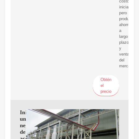
costos
iniciales,
pero
producen
ahorros
a
largo
plazo
y
ventajas
del
mercado.
Obtén
el
precio
Iniciar
un
negocio
de
aceite