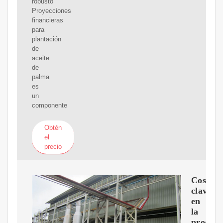
robusto
Proyecciones
financieras
para
plantación
de
aceite
de
palma
es
un
componente
Obtén
el
precio
Costos
clave
en
la
producc