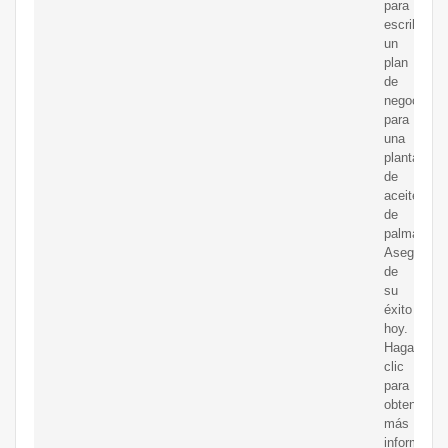
para
escribir
un
plan
de
negocios
para
una
plantación
de
aceite
de
palma.
Asegúrese
de
su
éxito
hoy.
Haga
clic
para
obtener
más
informació