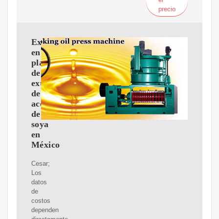
precio
Experto
en
plantas
de
extracción
de
aceite
de
soya
en
México
Cesar;
Los
datos
de
costos
dependen