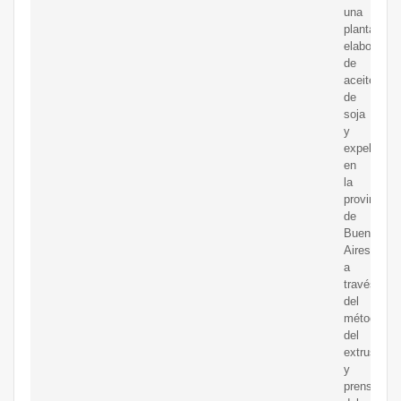
una
planta
elaborador
de
aceite
de
soja
y
expeller
en
la
provincia
de
Buenos
Aires
a
través
del
método
del
extrusado
y
prensado