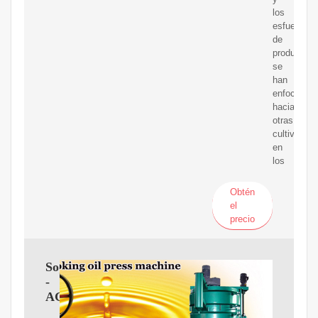
los
esfuerzos
de
producción
se
han
enfocado
hacia
otras
cultivos
en
los
Obtén
el
precio
Soja
-
AGMILLER