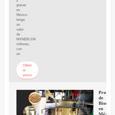
y
grasas
en
México
tenga
un
valor
de
MXN$38,034
millones,
con
un
Obtén
el
precio
Produc
de
Biodiés
en
México