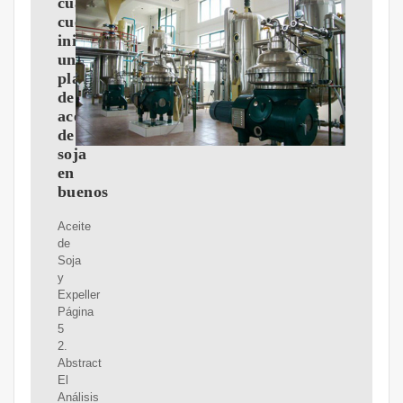
cuanto
cuesta
iniciar
una
planta
de
aceite
de
soja
en
buenos
Aceite
de
Soja
y
Expeller
Página
5
2.
Abstract
El
Análisis