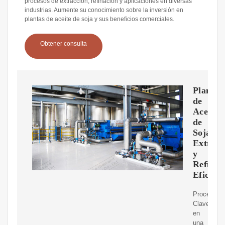
procesos de extracción, refinación y aplicaciones en diversas
industrias. Aumente su conocimiento sobre la inversión en
plantas de aceite de soja y sus beneficios comerciales.
Obtener consulta
Planta
de
Aceite
de
Soja:
Extracc
y
Refinac
Eficient
Procesos
Clave
en
una