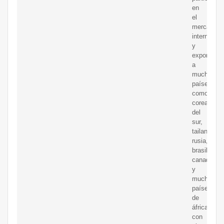
en
el
mercado
interno
y
exportar
a
muchos
países
como
corea
del
sur,
tailandia,
rusia,
brasil,
canadá
y
muchos
países
de
áfrica.
con