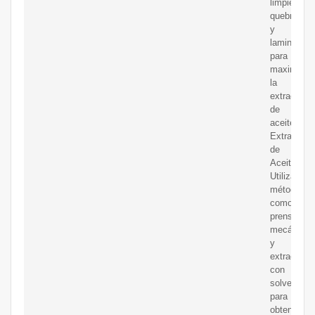
limpieza,
quebrado
y
laminado
para
maximizar
la
extracción
de
aceite.
Extracción
de
Aceite:
Utiliza
métodos
como
prensado
mecánico
y
extracción
con
solventes
para
obtener