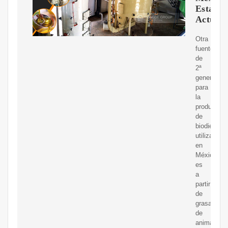
Estado
Actual
Otra
fuente
de
2ª
generación
para
la
producción
de
biodiésel
utilizada
en
México
es
a
partir
de
grasas
de
animales