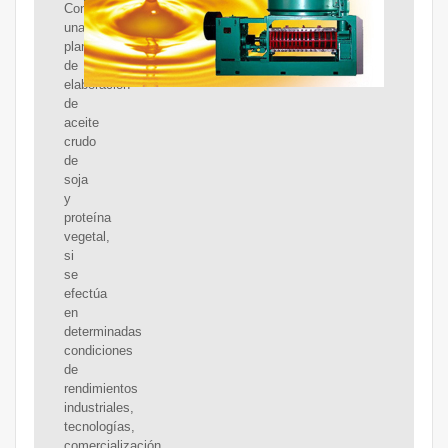
Con
una
planta
de
elaboración
de
aceite
crudo
de
soja
y
proteína
vegetal,
si
se
efectúa
en
determinadas
condiciones
de
rendimientos
industriales,
tecnologías,
comercialización