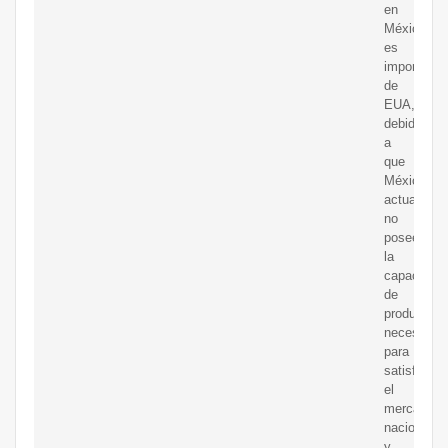
en
México
es
importada
de
EUA,
debido
a
que
México
actualmen
no
posee
la
capacidad
de
producción
necesaria
para
satisfacer
el
mercado
nacional
y