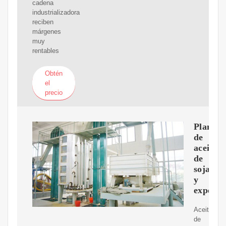
cadena
industrializadora
reciben
márgenes
muy
rentables
Obtén
el
precio
Planta
de
aceite
de
soja
y
expeller
Aceite
de