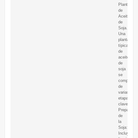
Planta
de
Aceite
de
Soja.
Una
planta
típica
de
aceite
de
soja
se
compone
de
varias
etapas
clave:
Preparació
de
la
Soja:
Incluye