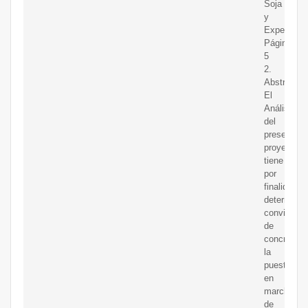
Soja
y
Expeller
Página
5
2.
Abstract
El
Análisis
del
presente
proyecto
tiene
por
finalidad
determinar
convivenci
de
concretar
la
puesta
en
marcha
de