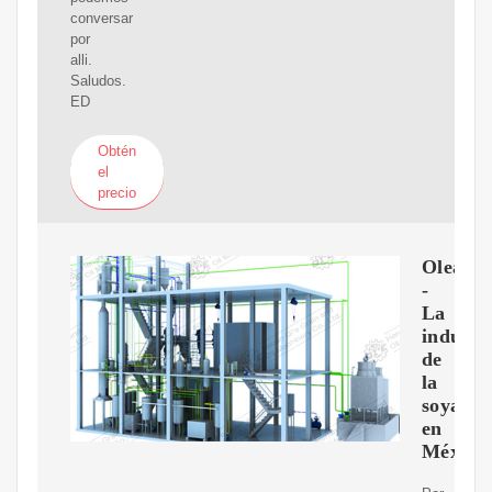
conversar
por
alli.
Saludos.
ED
Obtén
el
precio
Oleagin
-
La
industr
de
la
soya
en
México