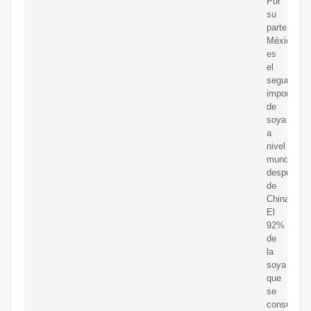
Por
su
parte,
México
es
el
segundo
importador
de
soya
a
nivel
mundial,
después
de
China.
El
92%
de
la
soya
que
se
consume