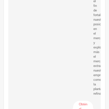
el
fin
de
fortalecer
nuestra
posición
en
el
mercado
y
explorar
más
el
mercado
extranjero,
nuestra
empresa
comenzó
la
planta
refinadora
Obtén
el