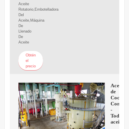
Aceite
Rotatorio,Embotelladora
Del
Aceite,Máquina
De
Llenado
De
Aceite
Obtén
el
precio
Aceite
de
Coco
Comesti
-
Todo
aceites