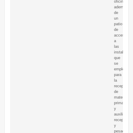
oficinas,
además
de
un
patio
de
acceso
a
las
instalacio
que
se
emplea
para
la
recepción
de
materias
primas
y
auxiliares,
recepción
y
pesada