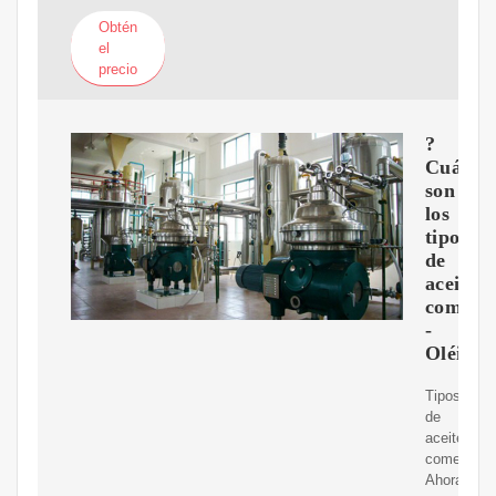
Obtén
el
precio
?
Cuáles
son
los
tipos
de
aceite
comesti
-
Oléico
Tipos
de
aceite
comestible
Ahora