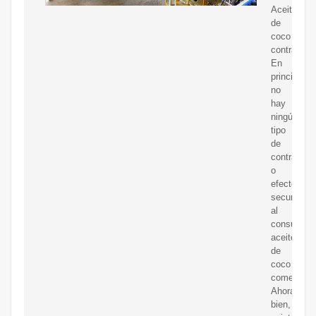
Aceite
de
coco
contraindi
En
principio
no
hay
ningún
tipo
de
contraindi
o
efecto
secundario
al
consumir
aceite
de
coco
comestible
Ahora
bien,