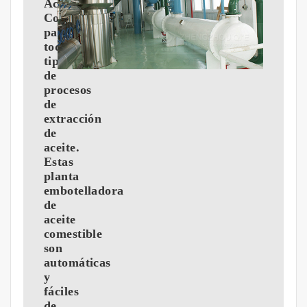
Aceite
Comestible
para
todo
tipo
de
procesos
de
extracción
de
aceite.
Estas
planta
embotelladora
de
aceite
comestible
son
automáticas
y
fáciles
de