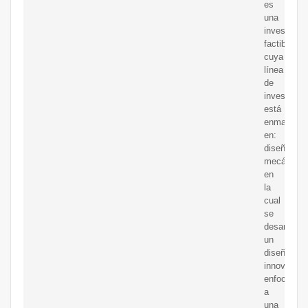
es
una
investigac
factible,
cuya
línea
de
investigac
está
enmarcada
en:
diseño
mecánico,
en
la
cual
se
desarrolla
un
diseño
innovador
enfocado
a
una