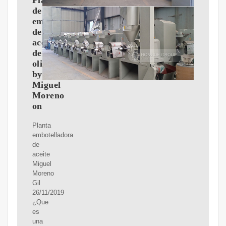
Planta
de
embotellado
de
aceite
de
oliva
by
Miguel
Moreno
on
Planta
embotelladora
de
aceite
Miguel
Moreno
Gil
26/11/2019
¿Que
es
una