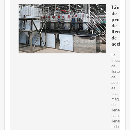
Línea
de
producc
de
llenado
de
aceite
La
línea
de
llenado
de
aceite
es
una
máquina
de
llenado
para
llenar
todo