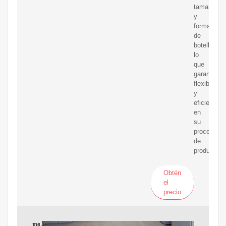
tamaños
y
formas
de
botellas,
lo
que
garantiza
flexibilidad
y
eficiencia
en
su
proceso
de
producción
Obtén
el
precio