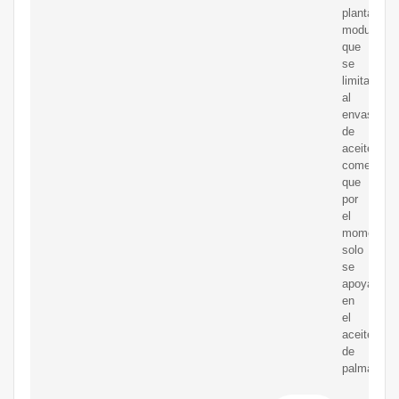
planta
modular
que
se
limita
al
envasado
de
aceites
comestible
que
por
el
momento
solo
se
apoya
en
el
aceite
de
palma.