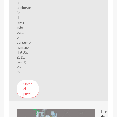
en
aceite<br
/>
de
oliva
listo
para
el
consumo
humano
(HAUS,
2013,
parr.1).
<br
/>
Obtén
el
precio
Línea
de