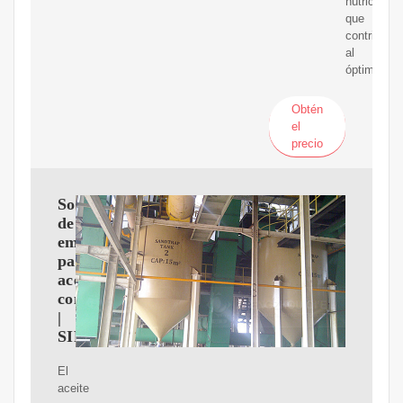
nutricional
que
contribuye
al
óptimo
Obtén
el
precio
Soluciones
de
embotellado
para
aceite
comestible
|
SIPA
El
aceite