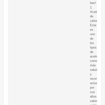
leer!
1.
Aceite
de
cártamo.
Este
es
uno
de
los
tipos
de
aceite
comestible
más
saludables
y
reconocido
actualmen
por
sus
altos
valores