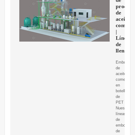
producc
de
aceite
comesti
|
Línea
de
llenado
Embotella
de
aceite
comestible
en
botella
de
PET
Nuestras
líneas
de
embotellad
de