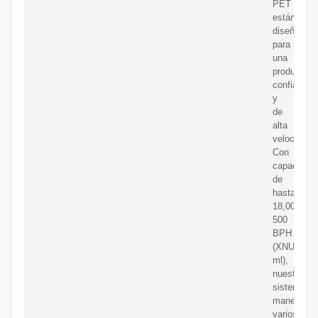
PET
están
diseñadas
para
una
producción
confiable
y
de
alta
velocidad.
Con
capacidad
de
hasta
18,000
500
BPH
(XNUMX
ml),
nuestros
sistemas
manejan
varios