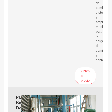
de
camiones
cisterna
y
amplios
muelles
para
la
carga
de
camiones
y
contenedor
Obtén
el
precio
Planta
Embotelladora
De