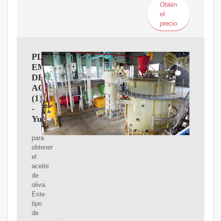
Obtén
el
precio
PLANTA
EMBOTELLADORA
DE
ACEITE
(1)
-
Yumpu
para
obtener
el
aceite
de
oliva.
Este
tipo
de