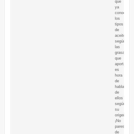
que
ya
conoces
los
tipos
de
aceite
según
las
grasas
que
aportan,
es
hora
de
hablar
de
ellos
según
su
origen.
¡No
pares
de