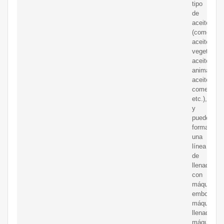
tipo
de
aceites
(como
aceite
vegetal,
aceite
animal,
aceite
comestible
etc.),
y
puede
formar
una
línea
de
llenado
con
máquina
embotellad
máquina
llenadora,
máquina