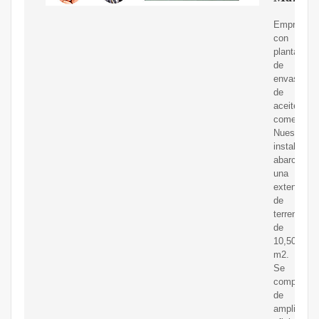
Empresa
con
planta
de
envasado
de
aceites
comestible
Nuestras
instalacio
abarcan
una
extensión
de
terreno
de
10,500
m2.
Se
componen
de
amplias