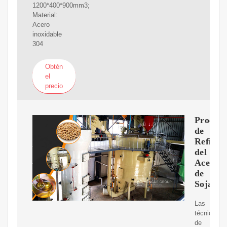
1200*400*900mm3;
Material:
Acero
inoxidable
304
Obtén
el
precio
Proceso
de
Refinac
del
Aceite
de
Soja
Las
técnicas
de