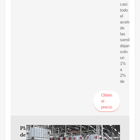
casi
todo
el
aceite
de
las
semillas,
dejando
solo
un
1%
a
2%
de
Obtén
el
precio
Planta
de