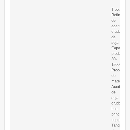
Tipo:
Refinación
de
aceite
crudo
de
soja
Capacidad
productiva:
30-
1500T/D
Procesami
de
materiales:
Aceite
de
soja
crudo
Los
principales
equipos:
Tanque