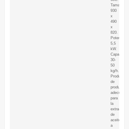
Tamaño:
930
x
490
x
820.
Potencia:
5,5
kW.
Capacidad
30-
50
kg/h.
Producció
de
producto:
adecuada
para
la
extracción
de
aceite
a