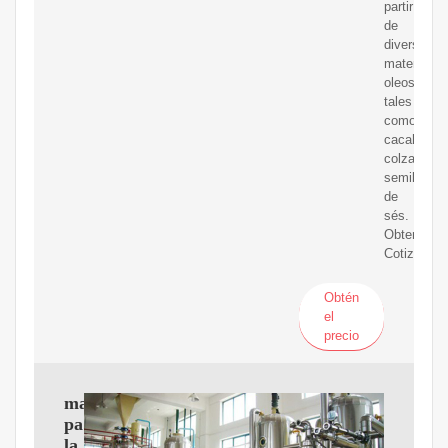
partir
de
diversas
materias
oleosas
tales
como
cacahuete
colza,
semillas
de
sés.
Obtener
Cotización
Obtén
el
precio
maquinaria
para
la