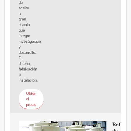
de
aceite
a
gran
escala
que
integra
investigación
y
desarrollo.
D,
diseño,
fabricación
e
instalación.
Obtén
el
precio
Refiner
de