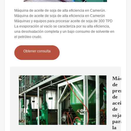
Máquina de aceite de soja de alta eficiencia en Camerún.
Máquina de aceite de soja de alta eficiencia en Camerún
Máquinas y equipos para procesar aceite de soja de 300 TPD
La evaporación al vacío se caracteriza por su alta eficiencia,
una desolvatación completa y un bajo consumo de solvente en
el petróleo crudo.
Obtener consulta
Máquin
de
prensa
de
aceite
de
soja
para
la