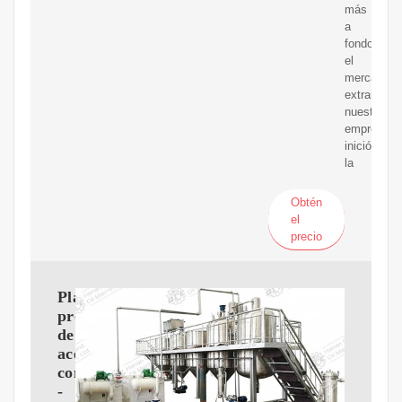
más
a
fondo
el
mercado
extranjero,
nuestra
empresa
inició
la
Obtén
el
precio
Planta
procesadora
de
aceite
comestible
-