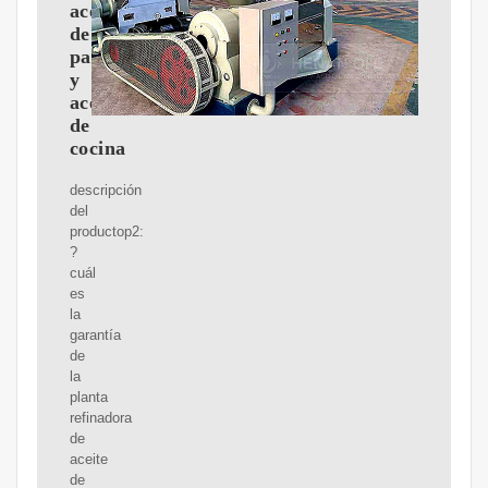
aceite
de
palma
y
aceite
de
cocina
descripción
del
productop2:
?
cuál
es
la
garantía
de
la
planta
refinadora
de
aceite
de