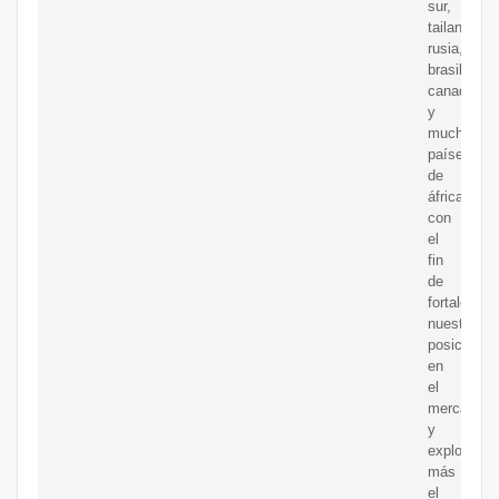
sur,
tailandia,
rusia,
brasil,
canadá
y
muchos
países
de
áfrica.
con
el
fin
de
fortalecer
nuestra
posición
en
el
mercado
y
explorar
más
el