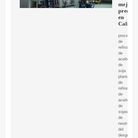
mejor
precio
en
Cali
proceso
de
refinación
de
aceite
de
soja
planta
de
refinería
de
aceite
de
sojasecció
de
neutralizac
del
desgomad