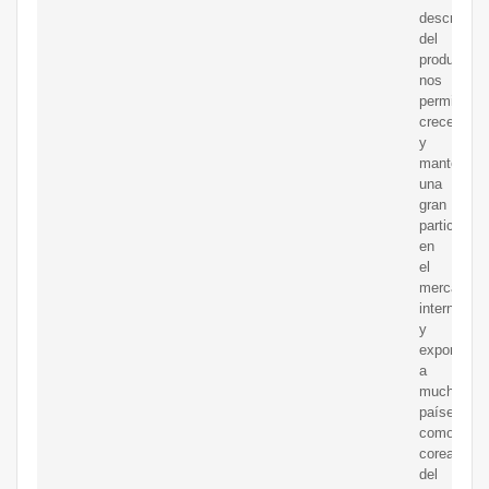
descripció
del
productoes
nos
permite
crecer
y
mantener
una
gran
participaci
en
el
mercado
interno
y
exportar
a
muchos
países
como
corea
del