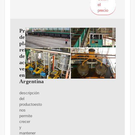
el
precio
Proyecto
de
planta
refinadora
de
aceite
vegetal
en
Argentina
descripción
del
productoesto
nos
permite
crecer
y
mantener