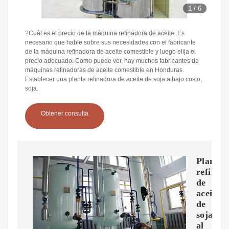
1
/
6
?Cuál es el precio de la máquina refinadora de aceite. Es
necesario que hable sobre sus necesidades con el fabricante
de la máquina refinadora de aceite comestible y luego elija el
precio adecuado. Como puede ver, hay muchos fabricantes de
máquinas refinadoras de aceite comestible en Honduras.
Establecer una planta refinadora de aceite de soja a bajo costo,
soja.
Obtener consulta
Planta
refinad
de
aceite
de
soja
al