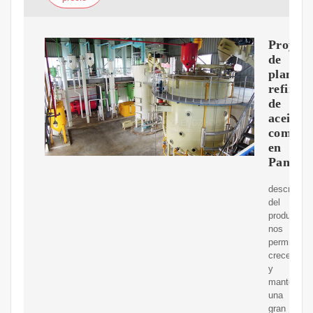
Proyect
de
planta
refinad
de
aceite
comesti
en
Panam
descripció
del
productoes
nos
permite
crecer
y
mantener
una
gran