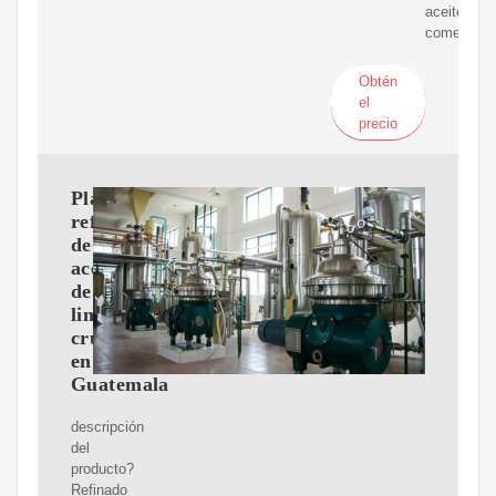
aceite
comestible
Obtén
el
precio
Planta
refinadora
de
aceite
de
linaza
crudo
en
Guatemala
descripción
del
producto?
Refinado