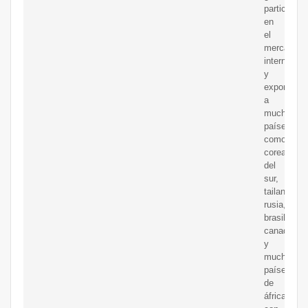
participaci
en
el
mercado
interno
y
exportar
a
muchos
países
como
corea
del
sur,
tailandia,
rusia,
brasil,
canadá
y
muchos
países
de
áfrica.