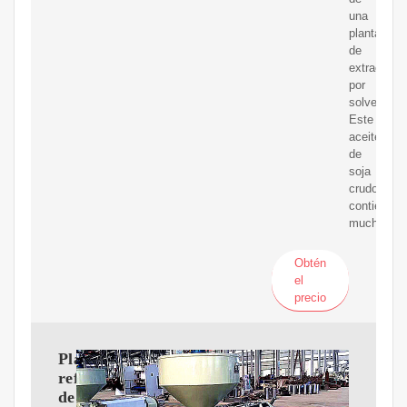
una
planta
de
extracción
por
solventes.
Este
aceite
de
soja
crudo
contiene
muchas
Obtén
el
precio
Planta
refinadora
de