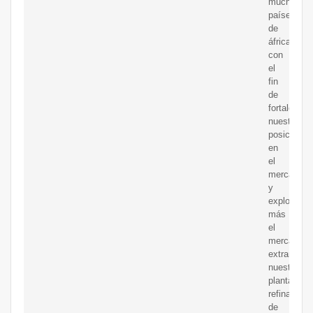
muchos
países
de
áfrica.
con
el
fin
de
fortalecer
nuestra
posición
en
el
mercado
y
explorar
más
el
mercado
extranjero,
nuestra
planta
refinadora
de