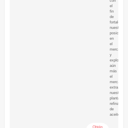
con
el
fin
de
fortalecer
nuestra
posición
en
el
mercado
y
explorar
aún
más
el
mercado
extranjero,
nuestra
planta
refinadora
de
aceite
Obtén