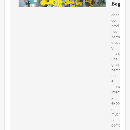
Bogotá
descripció
del
productoes
nos
permite
crecer
y
mantener
una
gran
participaci
en
el
mercado
interno
y
exportar
a
muchos
países
como