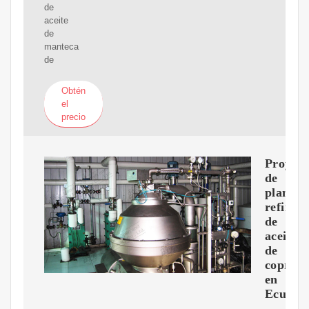
de
aceite
de
manteca
de
Obtén
el
precio
Proyect
de
planta
refinad
de
aceite
de
copra
en
Ecuado