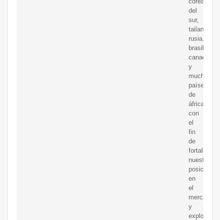
corea
del
sur,
tailandia,
rusia,
brasil,
canadá
y
muchos
países
de
áfrica.
con
el
fin
de
fortalecer
nuestra
posición
en
el
mercado
y
explorar