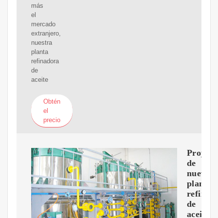
más
el
mercado
extranjero,
nuestra
planta
refinadora
de
aceite
Obtén
el
precio
Proyect
de
nueva
planta
refinad
de
aceitee