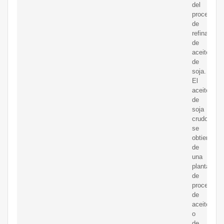
del
proceso
de
refinación
de
aceite
de
soja.
El
aceite
de
soja
crudo
se
obtiene
de
una
planta
de
procesami
de
aceite
o
de