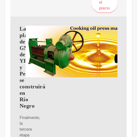
el
precio
La
planta
de
GNL
de
YPF
y
Petronas
se
construirá
en
Río
Negro
Finalmente,
la
tercera
etapa