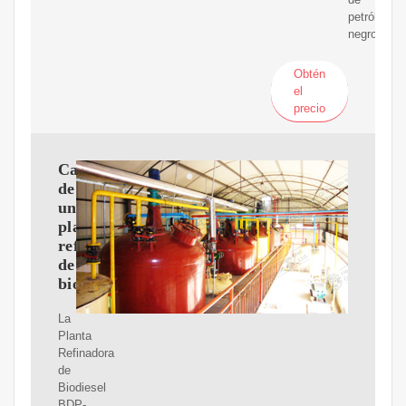
petróleo
negro
Obtén
el
precio
Características
de
una
planta
refinadora
de
biodiesel
La
Planta
Refinadora
de
Biodiesel
BDP-