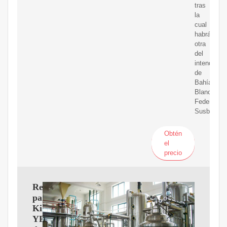
tras
la
cual
habrá
otra
del
intendente
de
Bahía
Blanca,
Federico
Susbielles.
Obtén
el
precio
Revés
para
Kicillof:
YPF