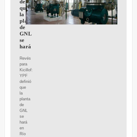
definió
que
la
planta
de
GNL
se
hará
Revés
para
Kicillof:
YPF
definió
que
la
planta
de
GNL
se
hará
en
Río