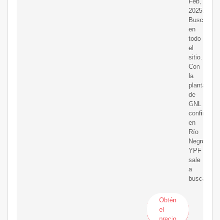
Feb,
2025.
Buscar
en
todo
el
sitio.
Con
la
planta
de
GNL
confirmada
en
Río
Negro,
YPF
sale
a
buscar
Obtén
el
precio