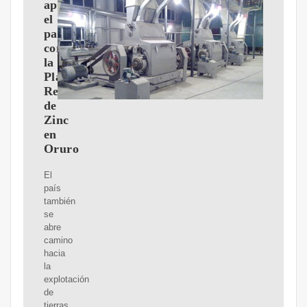
apura
el
paso
con
la
Planta
Refinadora
de
Zinc
en
Oruro
El
país
también
se
abre
camino
hacia
la
explotación
de
tierras