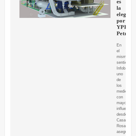
es
la
elegida
por
YPF-
Petrona
En
el
mismo
sentido,
Infobae,
uno
de
los
medios
con
mayor
influencia
desde
Casa
Rosada,
aseguró