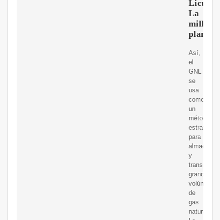
Licuad
La
millona
planta
Así,
el
GNL
se
usa
como
un
método
estratégico
para
almacenar
y
transportar
grandes
volúmenes
de
gas
natural.