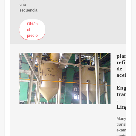
una
secuencia
Obtén
el
precio
planta
refinad
de
aceite
-
English
transla
-
Lingue
Many
translated
example
sentences