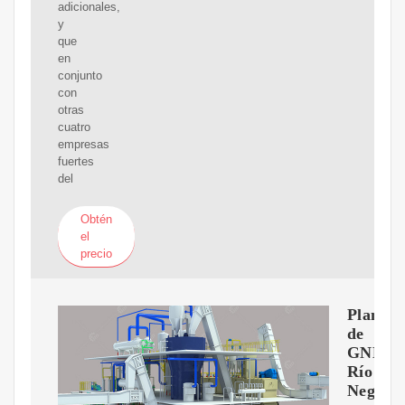
adicionales,
y
que
en
conjunto
con
otras
cuatro
empresas
fuertes
del
Obtén
el
precio
Planta
de
GNL:
Río
Negro