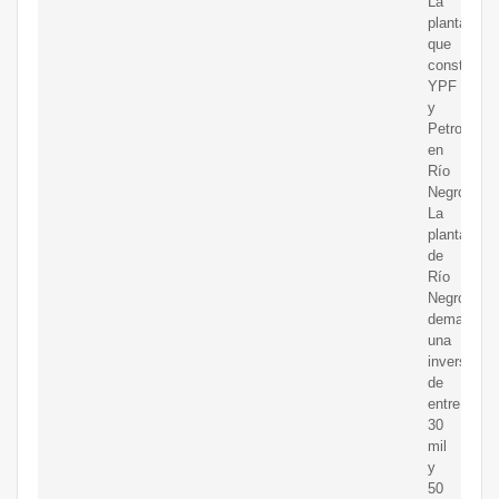
La
planta
que
construirán
YPF
y
Petronas
en
Río
Negro.
La
planta
de
Río
Negro
demandará
una
inversión
de
entre
30
mil
y
50