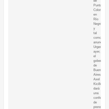
de
Punta
Colorada,
en
Río
Negro,
y
tal
como
anunció
Urgente24
ayer,
el
gobernador
de
Buenos
Aires,
Axel
Kicillof
dará
una
conferenci
de
prensa,