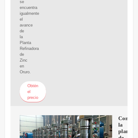
se
encuentra
igualmente
el
avance
de
la
Planta
Refinadora
de
Zinc
en
Oruro.
Obtén
el
precio
Con
la
planta
de