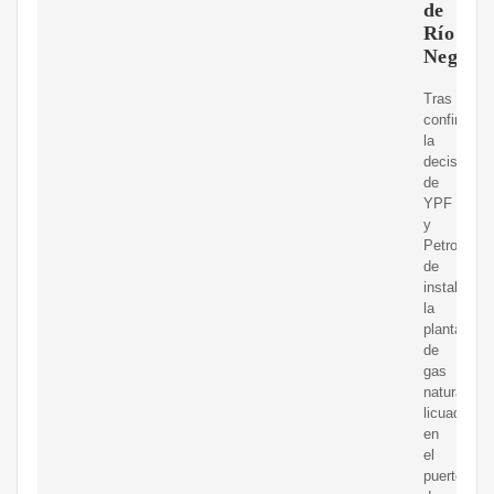
de
Río
Negro
Tras
confirmars
la
decisión
de
YPF
y
Petronas
de
instalar
la
planta
de
gas
natural
licuado
en
el
puerto