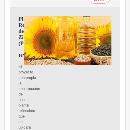
Planta
Refinadora
de
Zinc
(Potosí)
-
BNamericas
El
proyecto
contempla
la
construcción
de
una
planta
refinadora
que
se
ubicará