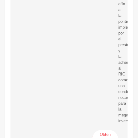
afín
a
la
política
implement
por
el
presidente,
y
la
adhesión
al
RIGI
como
una
condición
necesaria
para
la
mega
inversión.
Obtén