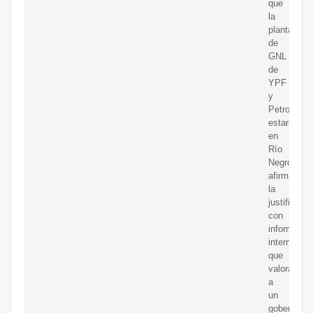
que
la
planta
de
GNL
de
YPF
y
Petronas
estará
en
Río
Negro.La
afirmación
la
justificó
con
informació
interna
que
valora
a
un
gobernador