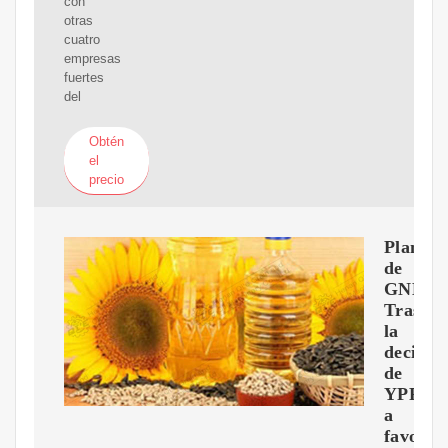
con
otras
cuatro
empresas
fuertes
del
Obtén
el
precio
Planta
de
GNL:
Tras
la
decisió
de
YPF
a
favor