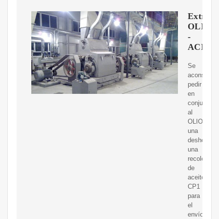
Extract
OLIOM
-
ACISA
Se
aconseja
pedir
en
conjunto
al
OLIOMIO,
una
deshojador
una
recolectora
de
aceite
CP1
para
el
envío