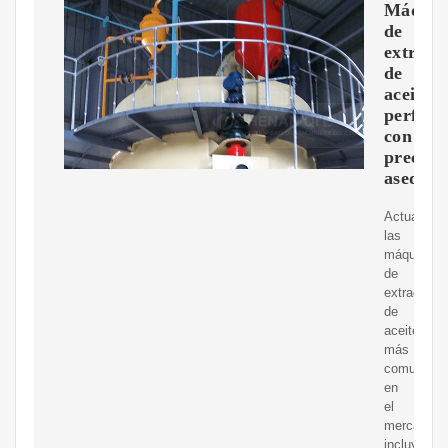
Máquin
de
extracc
de
aceite
perfect
con
precio
asequib
Actualmen
las
máquinas
de
extracción
de
aceite
más
comunes
en
el
mercado
incluyen