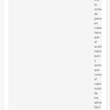
la
extracción
de
prensa
en
caliente
hace
que
el
aceite
naturalmen
puro
y
aromático
que
conserva
el
valor
nutricional
de
los
alimentos,
fácil