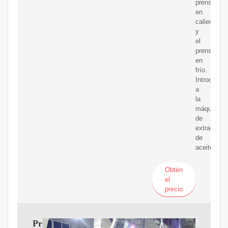
prensado
en
caliente
y
el
prensado
en
frío.
Introducci
a
la
máquina
de
extracción
de
aceite.
Obtén
el
precio
Prensa