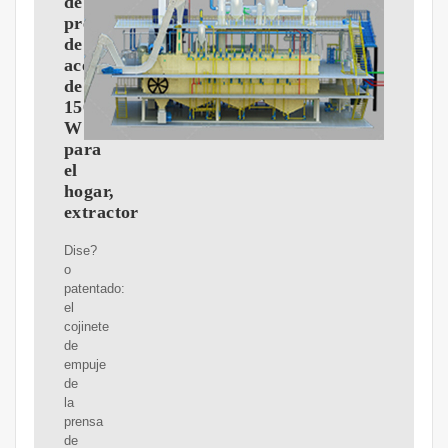
de
prensa
de
aceite
de
1500
W
para
el
hogar,
extractor
Dise?
o
patentado:
el
cojinete
de
empuje
de
la
prensa
de