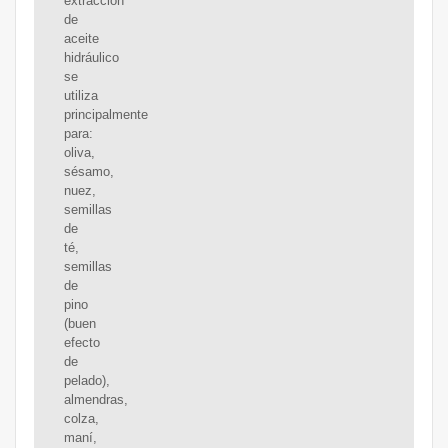
extracción
de
aceite
hidráulico
se
utiliza
principalmente
para:
oliva,
sésamo,
nuez,
semillas
de
té,
semillas
de
pino
(buen
efecto
de
pelado),
almendras,
colza,
maní,