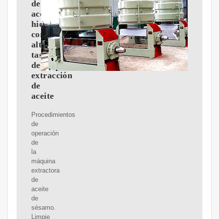
de
aceite
hidráulica
con
alta
tasa
de
extracción
de
aceite
Procedimientos
de
operación
de
la
máquina
extractora
de
aceite
de
sésamo.
Limpie