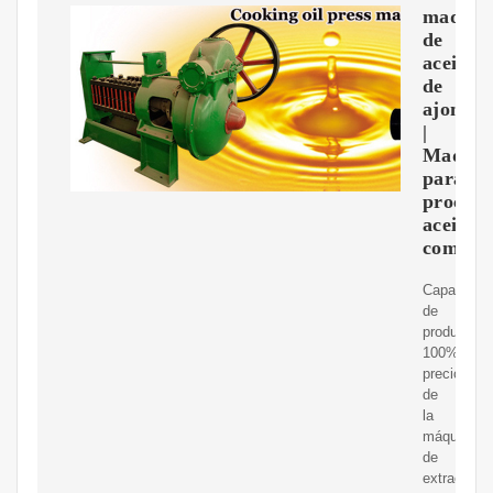
maquin
de
aceite
de
ajonjolí
|
Maquin
para
procesa
aceite
comesti
Capacidad
de
producción
100%
precio
de
la
máquina
de
extracción