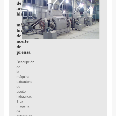
de
aceite
hidráulica
|
máquina
hidráulica
de
aceite
de
prensa
Descripción
de
la
máquina
extractora
de
aceite
hidráulico.
1.La
máquina
de