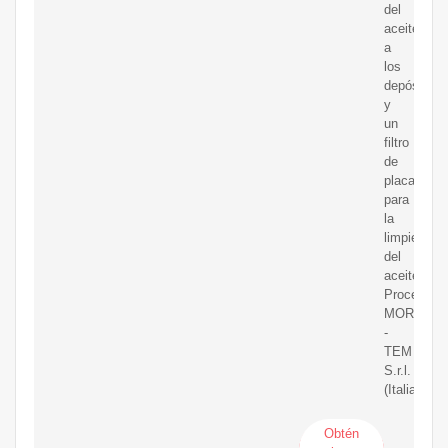
del
aceite
a
los
depósitos,
y
un
filtro
de
placas
para
la
limpieza
del
aceite.
Procedenci
MORI
-
TEM
S.r.l.
(Italia)
Obtén