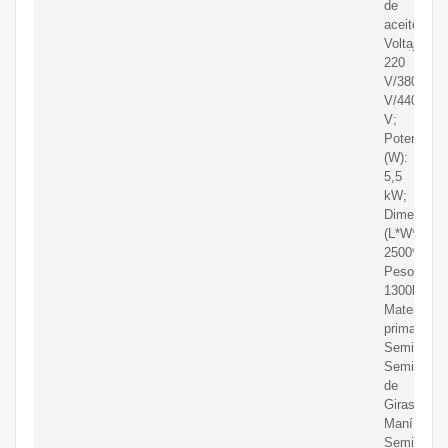
de
aceite;
Voltaje:
220
V/380
V/440
V;
Potencia
(W):
5,5
kW;
Dimensión
(L*W*H):
2500*1600
Peso:
1300kg;
Materia
prima:
Semilla,
Semilla
de
Girasol,
Maní,
Semilla