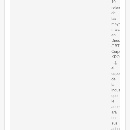
19
referencias
de
las
mayores
marcas
en
DirectIndus
(JBT
Corporatio
KROFtools
...),
el
especialist
de
la
industria
que
le
acompa?
ará
en
sus
adquisicio