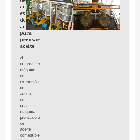
de
aceite,
expulsor
de
aceite
para
prensar
aceite
el
automatico
máquina
de
extracción
de
aceite
es
una
máquina
prensadora
de
aceite
comestible