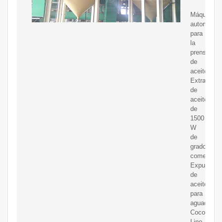
Máquina
automática
para
la
prensa
de
aceite
Extractor
de
aceite
de
1500
W
de
grado
comercial
Expulsor
de
aceite
para
aguacate
Coco
Lino