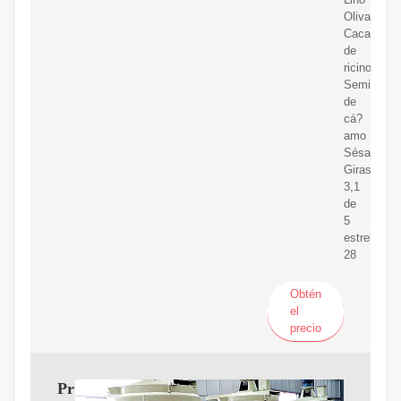
Oliva
Cacahuete
de
ricino
Semilla
de
cá?
amo
Sésamo
Girasol
3,1
de
5
estrellas
28
Obtén
el
precio
Prensa