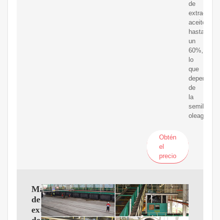
de
extraer
aceite
hasta
un
60%,
lo
que
depende
de
la
semilla
oleaginosa
Obtén
el
precio
Máquina
de
extracción