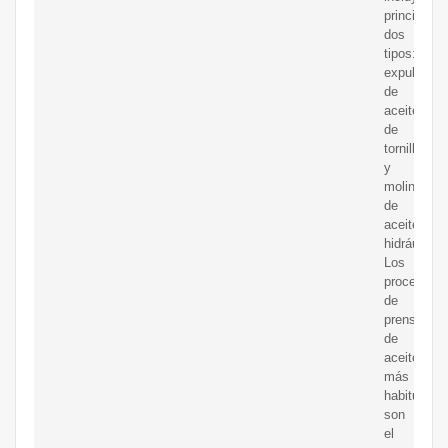
principalm
dos
tipos:
expulsor
de
aceite
de
tornillo
y
molino
de
aceite
hidráulico.
Los
procesos
de
prensado
de
aceite
más
habituales
son
el