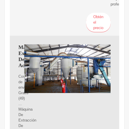
profesional
Obtén
el
precio
Maquina
Extractora
De
Aceite
Costo
de
envío.
Gratis
(49)
...
Máquina
De
Extracción
De