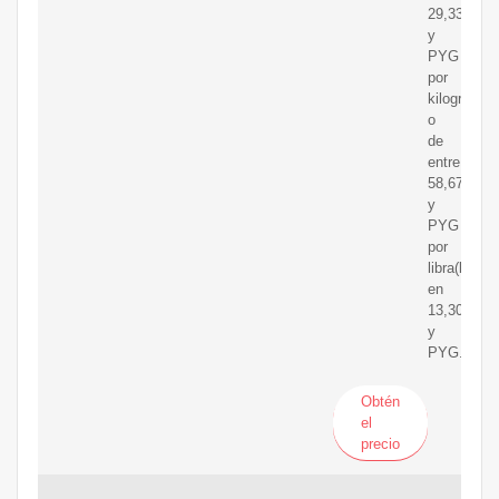
29,335.38
y
PYG
por
kilogramo
o
de
entre
58,670.77
y
PYG
por
libra(lb)
en
13,304.03
y
PYG.
Obtén
el
precio