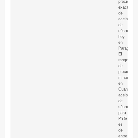
precios
exactos
de
aceite
de
sésamo
hoy
en
Paraguay.
El
rango
de
precios
minoristas
en
Guaraní
aceite
de
sésamo
para
PYG
es
de
entre