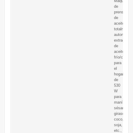
Máquina
de
prensa
de
aceite
totalmente
automática
extractor
de
aceite
frío/calient
para
el
hogar
de
530
W
para
maní,
sésamo,
girasol,
coco,
soja,
etc.,