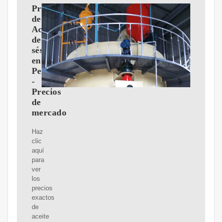
Precio
de
Aceite
de
sésamo
en
Perú
-
Precios
de
mercado
Haz
clic
aquí
para
ver
los
precios
exactos
de
aceite