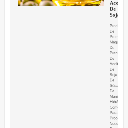
Aceite
De
Soja
Precio
De
Promoción
Máquina
De
Prensa
De
Aceite
De
Soja
De
Sésamo
De
Maní
Hidráulico
Comercial
Para
Procesar
Nueces