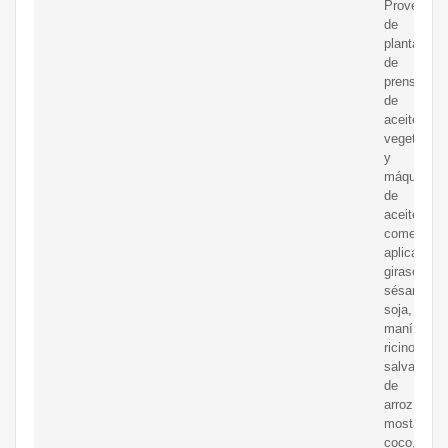
Proveedor
de
plantas
de
prensado
de
aceite
vegetal
y
máquinas
de
aceite
comestible
aplicación:
girasol,
sésamo,
soja,
maní,
ricino,
salvado
de
arroz,
mostaza,
coco,