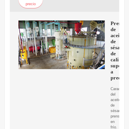
precio
Prensa
de
aceite
de
sésamo
de
calidad
superio
a
precio
Caracterís
del
aceite
de
sésamo
prensado
en
frío.