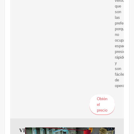
verticales,
que
son
las
preferidas
porque
no
ocupan
espacio,
presionan
rápido
y
son
fáciles
de
operar.
Obtén
el
precio
VEVOR