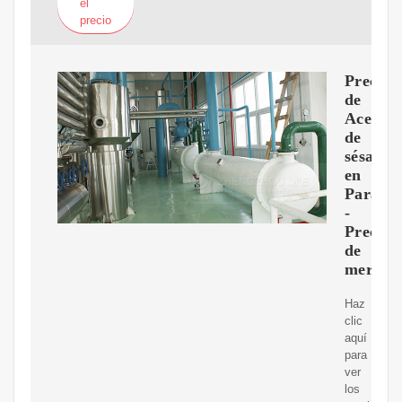
el
precio
Precio
de
Aceite
de
sésamo
en
Paragu
-
Precios
de
mercad
Haz
clic
aquí
para
ver
los