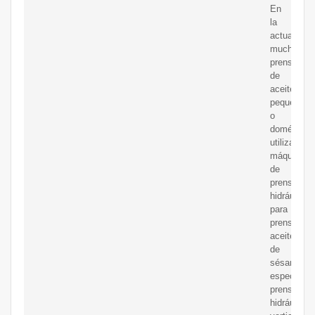
En
la
actualidad,
muchas
prensas
de
aceite
pequeñas
o
doméstica
utilizan
máquinas
de
prensado
hidráulico
para
prensar
aceite
de
sésamo,
especialm
prensas
hidráulicas