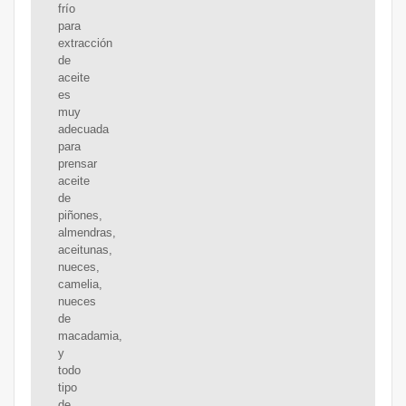
frío
para
extracción
de
aceite
es
muy
adecuada
para
prensar
aceite
de
piñones,
almendras,
aceitunas,
nueces,
camelia,
nueces
de
macadamia,
y
todo
tipo
de