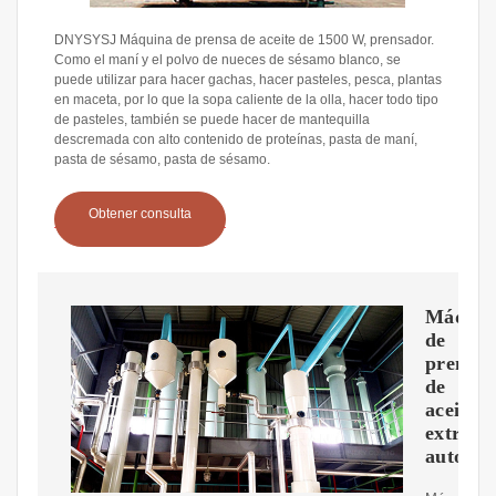
DNYSYSJ Máquina de prensa de aceite de 1500 W, prensador.
Como el maní y el polvo de nueces de sésamo blanco, se
puede utilizar para hacer gachas, hacer pasteles, pesca, plantas
en maceta, por lo que la sopa caliente de la olla, hacer todo tipo
de pasteles, también se puede hacer de mantequilla
descremada con alto contenido de proteínas, pasta de maní,
pasta de sésamo, pasta de sésamo.
Obtener consulta
Máquin
de
prensa
de
aceite,
extract
automát