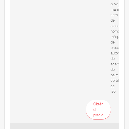
oliva,
maní,
semilla
de
algodón
nombre:
máquina
de
procesami
automático
de
aceite
de
palma
certificació
ce
iso
Obtén
el
precio