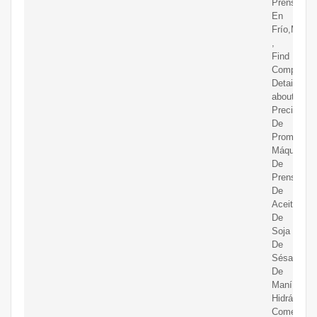
Prensadas
En
Frío,Most
,
Find
Complete
Details
about
Precio
De
Promoción
Máquina
De
Prensa
De
Aceite
De
Soja
De
Sésamo
De
Maní
Hidráulico
Comercial