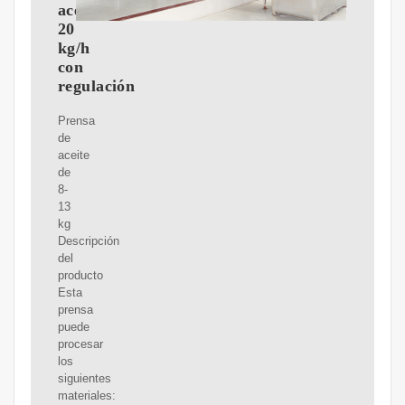
aceite
20
kg/h
con
regulación
Prensa
de
aceite
de
8-
13
kg
Descripción
del
producto
Esta
prensa
puede
procesar
los
siguientes
materiales: