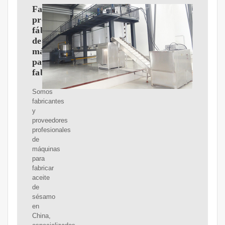
Fabricantes,
proveedores,
fábrica
de
máquinas
para
fabricar
Somos
fabricantes
y
proveedores
profesionales
de
máquinas
para
fabricar
aceite
de
sésamo
en
China,