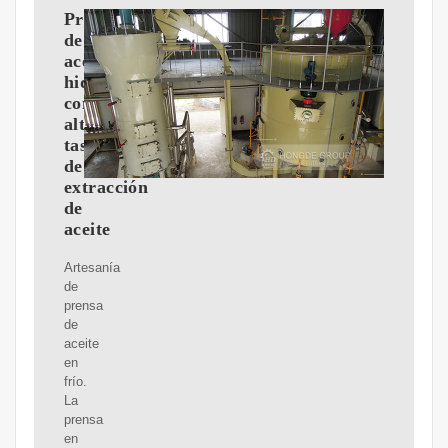
Prensa
de
aceite
hidráulica
con
alta
tasa
de
extracción
de
aceite
Artesanía
de
prensa
de
aceite
en
frío.
La
prensa
en