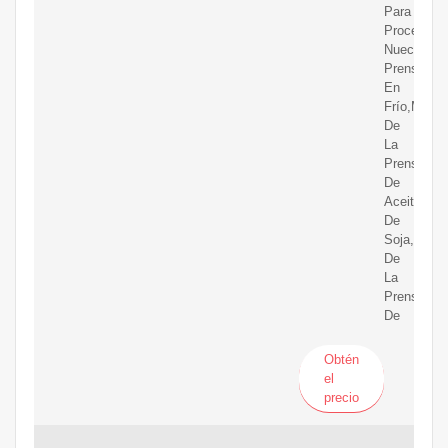
Para
Procesar
Nueces
Prensadas
En
Frío,Most
De
La
Prensa
De
Aceite
De
Soja,Máqu
De
La
Prensa
De
Obtén
el
precio