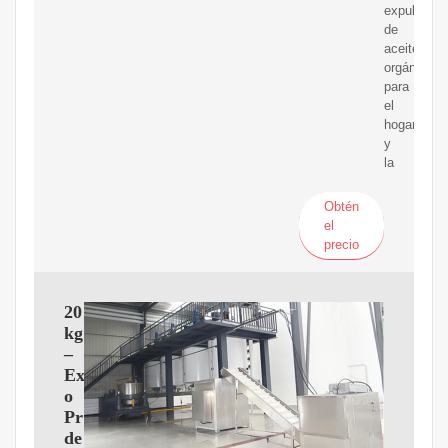
expulsor
de
aceite
orgánico
para
el
hogar
y
la
Obtén
el
precio
20
kg/h
–
Extractor
o
Prensa
de