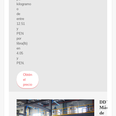
kilogramo
o
de
entre
12.51
y
PEN
por
libra(lb)
en
4.05
y
PEN.
Obtén
el
precio
DDYO
Máquin
de