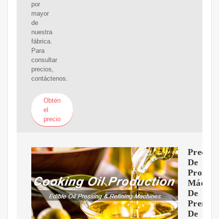
por
mayor
de
nuestra
fábrica.
Para
consultar
precios,
contáctenos.
Obtén
el
precio
Precio
De
Promoc
Máquin
De
Prensa
De