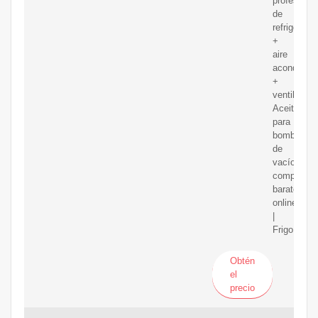
profesional
de
refrigeraci
+
aire
acondicion
+
ventilación
Aceite
para
bombas
de
vacío
comprar
barato
online
|
FrigoPartn
Obtén
el
precio