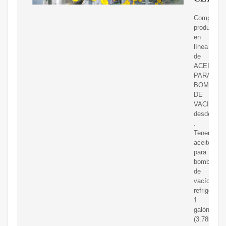
Compra
productos
en
línea
de
ACEITE
PARA
BOMBA
DE
VACIO
desde
.
Tenemos
aceite
para
bomba
de
vacío
refrigeraci
1
galón
(3.785