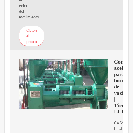
el
calor
del
movimiento
Obtén
el
precio
Compr
aceite
para
bombas
de
vacío
|
Tienda
LUFIL
CASSIDA
FLUID