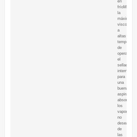
en
fríoMantie
la
máxima
viscosidad
a
altas
temperatur
de
operación
el
sellado
interno
para
una
buena
aspiración
absorbe
los
vapores
no
deseados
de
las