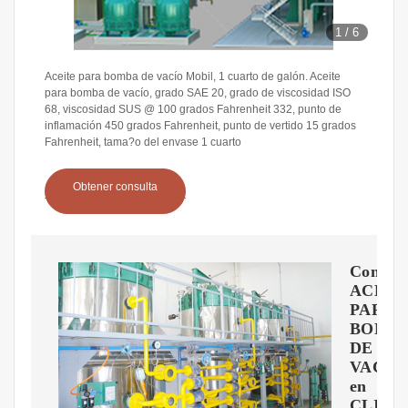
1
/
6
Aceite para bomba de vacío Mobil, 1 cuarto de galón. Aceite
para bomba de vacío, grado SAE 20, grado de viscosidad ISO
68, viscosidad SUS @ 100 grados Fahrenheit 332, punto de
inflamación 450 grados Fahrenheit, punto de vertido 15 grados
Fahrenheit, tama?o del envase 1 cuarto
Obtener consulta
Compr
ACEIT
PARA
BOMB
DE
VACIO
en
CLIM