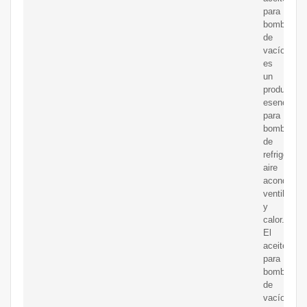
para
bombas
de
vacío
es
un
producto
esencial
para
bombas
de
refrigeraci
aire
acondicion
ventilación
y
calor.
El
aceite
para
bombas
de
vacío