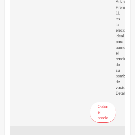
Advanced
Premium
1L
es
la
elección
ideal
para
aumentar
el
rendimient
de
su
bomba
de
vacío.
Detalles
Obtén
el
precio