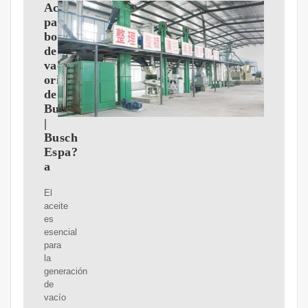
Aceites
para
bomba
de
vacío
originales
de
Busch
|
Busch
Espa?
a
El
aceite
es
esencial
para
la
generación
de
vacío