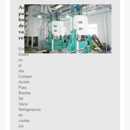
Aceite
para
bomba
de
vacio
refrigeracion
Envíos
Gratis
en
el
día
Compre
Aceite
Para
Bomba
De
Vacio
Refrigeracion
en
cuotas
sin