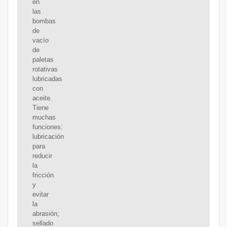
en
las
bombas
de
vacío
de
paletas
rotativas
lubricadas
con
aceite.
Tiene
muchas
funciones:
lubricación
para
reducir
la
fricción
y
evitar
la
abrasión;
sellado