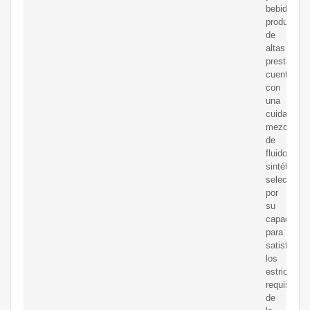
bebidas.Es
producto,
de
altas
prestacion
cuenta
con
una
cuidada
mezcla
de
fluidos
sintéticos
selecciona
por
su
capacidad
para
satisfacer
los
estrictos
requisitos
de