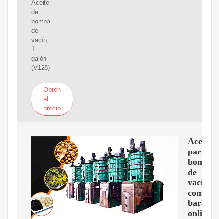
Aceite
de
bomba
de
vacío,
1
galón
(V128)
Obtén
el
precio
Aceite
para
bombas
de
vacío
compra
barato
online