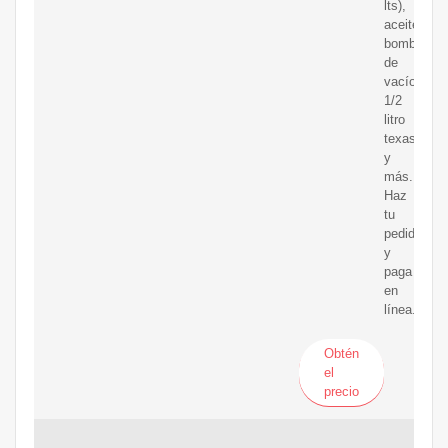
lts),
aceite
bomba
de
vacío
1/2
litro
texas
y
más.
Haz
tu
pedido
y
paga
en
línea.
Obtén
el
precio