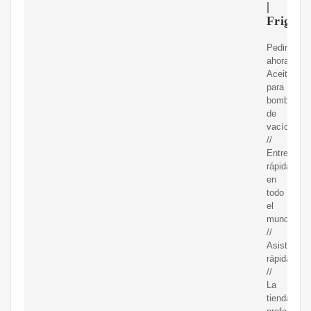
|
FrigoPa
Pedir
ahora
Aceite
para
bombas
de
vacío
//
Entrega
rápida
en
todo
el
mundo
//
Asistencia
rápida
//
La
tienda