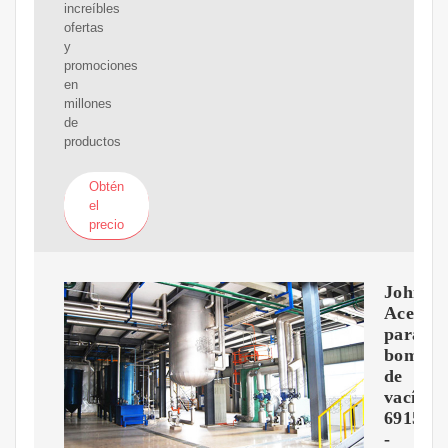
increíbles
ofertas
y
promociones
en
millones
de
productos
Obtén
el
precio
Johnsen
Aceite
para
bomba
de
vacío
6915
-