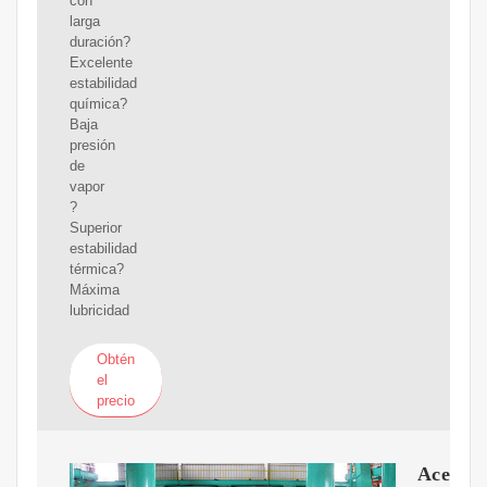
con
larga
duración?
Excelente
estabilidad
química?
Baja
presión
de
vapor
?
Superior
estabilidad
térmica?
Máxima
lubricidad
Obtén
el
precio
Aceite