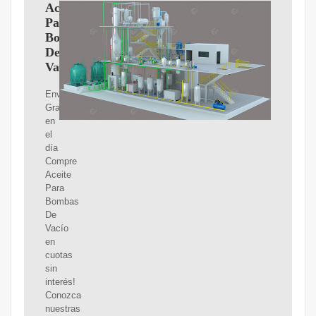
Aceite
Para
Bombas
De
Vacío
Envíos
Gratis
en
el
día
Compre
Aceite
Para
Bombas
De
Vacío
en
cuotas
sin
interés!
Conozca
nuestras