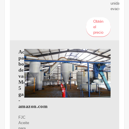
unidades
evacuadas
Obtén
el
precio
Aceite
para
bomba
de
vacío
Mobil,
5
galones
-
amazon.com
FJC
Aceite
para