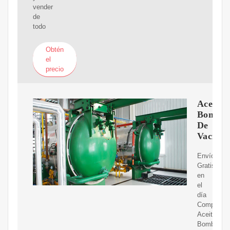
vender
de
todo
Obtén
el
precio
Aceite
Bomba
De
Vacío
Envíos
Gratis
en
el
día
Compre
Aceite
Bomba