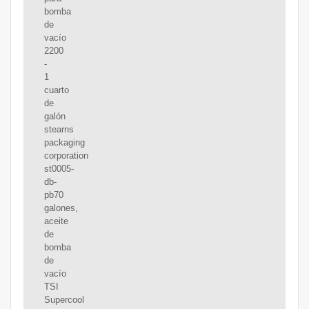
bomba
de
vacío
2200
-
1
cuarto
de
galón
stearns
packaging
corporation
st0005-
db-
pb70
galones,
aceite
de
bomba
de
vacío
TSI
Supercool