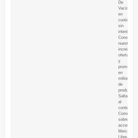
De
Vacío
en
cuotas
sin
interés!
Conozca
nuestras
increíbles
ofertas
y
promocion
en
millones
de
productos.
Saltar
al
contenido
Comentar
sobre
accesibilid
Mercado
Libre