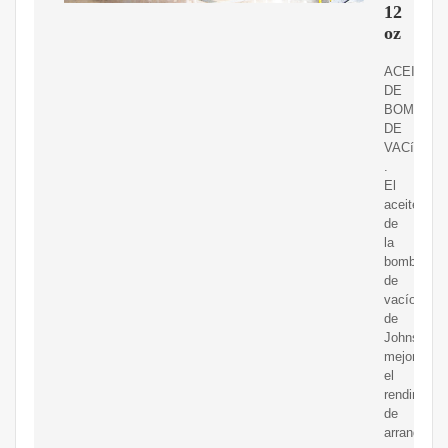
12
oz
ACEITE
DE
BOMBA
DE
VACíO
.
El
aceite
de
la
bomba
de
vacío
de
Johnsen
mejora
el
rendimient
de
arranque