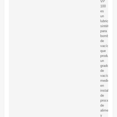
VP
100
es
un
lubricante
sintético
para
bombas
de
vacío,
que
producen
un
grado
de
vacío
medio,
en
instalacio
de
procesado
de
alimentos
y