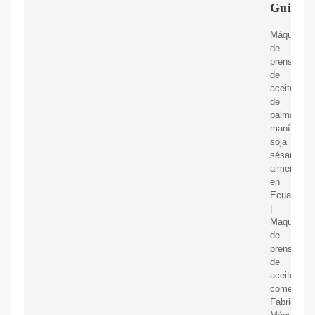
Guinea
Máquina
de
prensado
de
aceite
de
palma
maní
soja
sésamo
almendra
en
Ecuador
|
Maquinaria
de
prensado
de
aceite
comestible
Fabricante