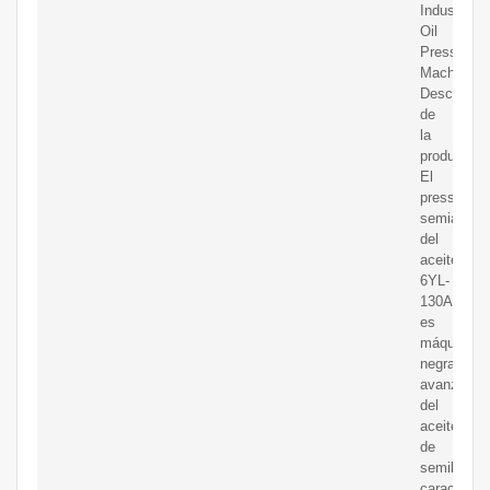
Industrial
Oil
Press
Machine.
Descripció
de
la
producción
El
presser
semiautom
del
aceite
6YL-
130A
es
máquina
negra
avanzada
del
aceite
de
semilla,
caracteriz