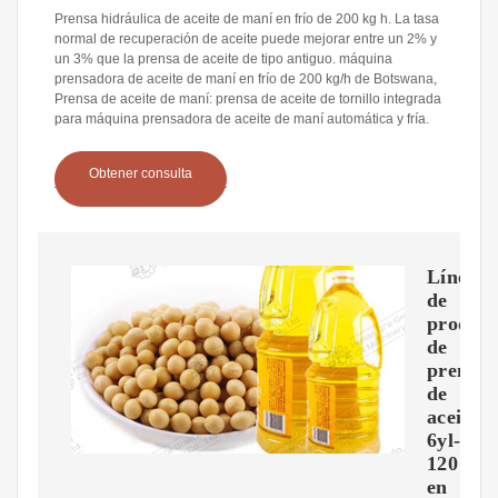
Prensa hidráulica de aceite de maní en frío de 200 kg h. La tasa
normal de recuperación de aceite puede mejorar entre un 2% y
un 3% que la prensa de aceite de tipo antiguo. máquina
prensadora de aceite de maní en frío de 200 kg/h de Botswana,
Prensa de aceite de maní: prensa de aceite de tornillo integrada
para máquina prensadora de aceite de maní automática y fría.
Obtener consulta
Línea
de
producc
de
prensa
de
aceite
6yl-
120
en