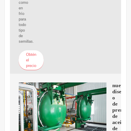
como
en
frío
para
todo
tipo
de
semillas.
Obtén
el
precio
nuevo
dise?
o
de
prensa
de
aceite
de