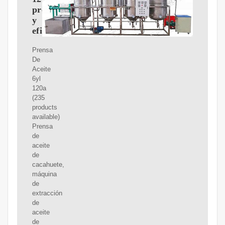
profesional
y
eficiente
Prensa
De
Aceite
6yl
120a
(235
products
available)
Prensa
de
aceite
de
cacahuete,
máquina
de
extracción
de
aceite
de