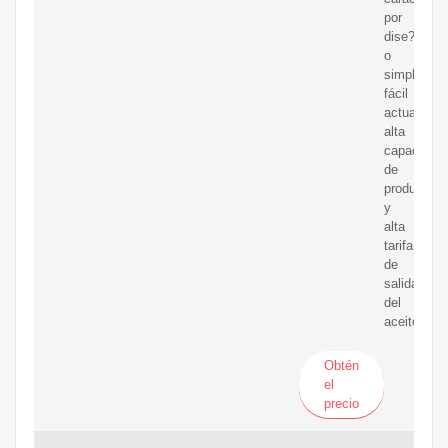
por
dise?
o
simple,
fácil
actuar,
alta
capacidad
de
producción
y
alta
tarifa
de
salida
del
aceite.
Obtén
el
precio