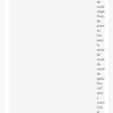
de
aceite
vegetal.
Proceso
de
prensado
en
frío
para
la
extracción
de
aceite
de
semillas
de
girasol,
lino,
cá?
amo
y
colza
Con
el