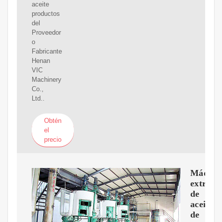
aceite
productos
del
Proveedor
o
Fabricante
Henan
VIC
Machinery
Co.,
Ltd..
Obtén
el
precio
Máquin
extruso
de
aceite
de