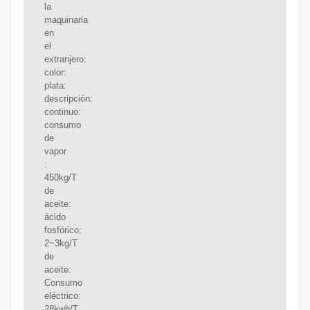
la
maquinaria
en
el
extranjero:
color:
plata:
descripción:
continuo:
consumo
de
vapor
:
450kg/T
de
aceite:
ácido
fosfórico:
2~3kg/T
de
aceite:
Consumo
eléctrico:
28kwh/T