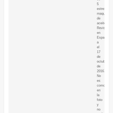
5
estrellas
maquina
de
aceite.
Revisado
en
Espa?
a
el
17
de
octubre
de
2016.
No
es
como
en
la
foto
y
no