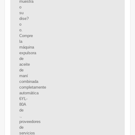
muestra
o
su
dise?
o
o.
Compre
la
máquina
expulsora
de
aceite
de
maní
combinada
completamente
automática
6YL-
80A
de
.,
proveedores
de
servicios