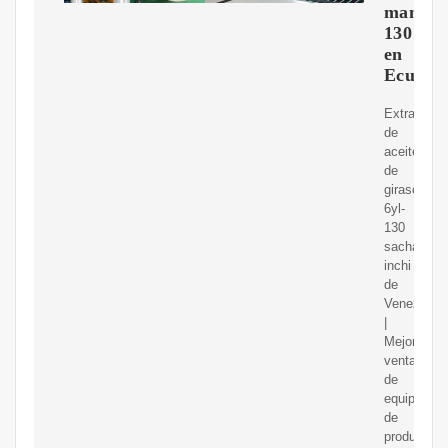
maní-6y
130
en
Ecuado
Extracción
de
aceite
de
girasol
6yl-
130
sacha
inchi
de
Venezuela
|
Mejor
venta
de
equipos
de
producción