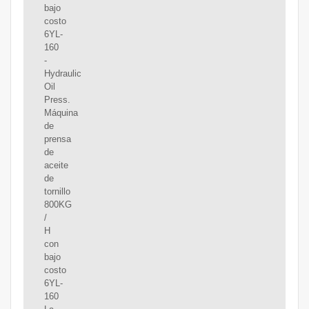
bajo
costo
6YL-
160
-
Hydraulic
Oil
Press.
Máquina
de
prensa
de
aceite
de
tornillo
800KG
/
H
con
bajo
costo
6YL-
160