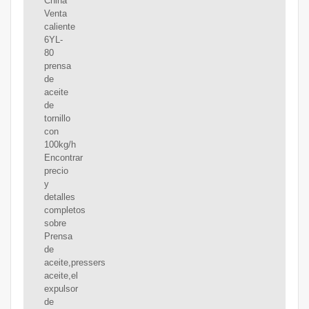
China
Venta
caliente
6YL-
80
prensa
de
aceite
de
tornillo
con
100kg/h
Encontrar
precio
y
detalles
completos
sobre
Prensa
de
aceite,pressers
aceite,el
expulsor
de