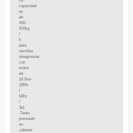
La
capacidad
es
de
450-
550kg
/
h
para
semillas
oleaginosas,
con
motor
de
18.5kw
(380v
/
50hz
/
3p)
.Tanto
prensado
en
caliente