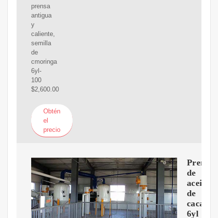
prensa
antigua
y
caliente,
semilla
de
cmoringa
6yl-
100
$2,600.00
Obtén
el
precio
Prensa
de
aceite
de
cacahue
6yl