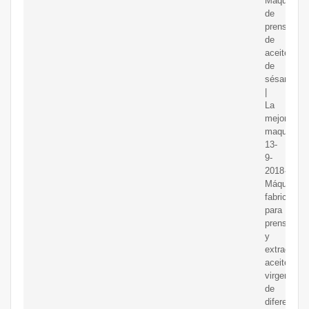
Máquina
de
prensa
de
aceite
de
sésamo
|
La
mejor
maquinaria
13-
9-
2018·
Máquina
fabricada
para
prensar
y
extraer
aceite
virgen
de
diferentes