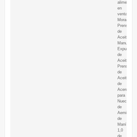
alimentario
en
venta.
Moracle
Prensa
de
Aceite
Manual
Expulsor
de
Aceite
Prensa
de
Aceite
de
Acero
para
Nueces
de
Aemillas
de
Maní
1,0
de