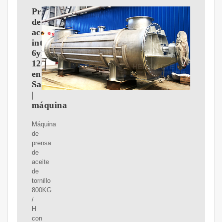
Prensa
de
aceite
integrada
6yl-
120
en
Salvador
|
máquina
Máquina
de
prensa
de
aceite
de
tornillo
800KG
/
H
con