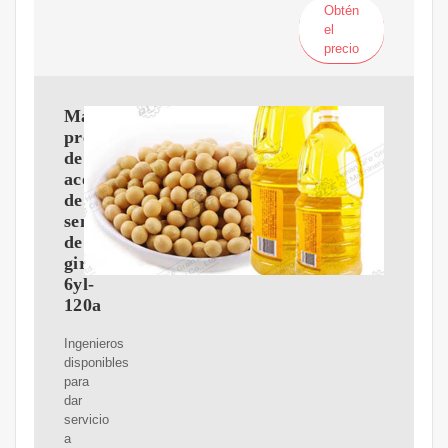
Obtén
el
precio
Máquina
prensadora
de
aceite
de
semillas
de
girasol
6yl-
120a
Ingenieros
disponibles
para
dar
servicio
a