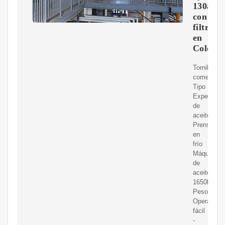
130a
con
filtro
en
Colomb
Tornillo
comercial
Tipo
Expeller
de
aceite
Prensa
en
frío
Máquina
de
aceite
1650kg
Peso
Operación
fácil
-