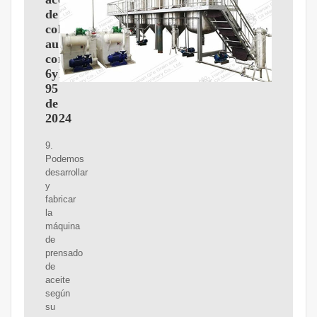
de
colza
automática
combinada
6yl-
95
de
2024
9.
Podemos
desarrollar
y
fabricar
la
máquina
de
prensado
de
aceite
según
su