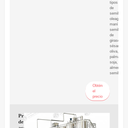
tipos
de
semillas
oleaginosa
maní,
semillas
de
girasol,
sésamo,
oliva,
palma,
soja,
almendra,
semillas
Obtén
el
precio
Prensa
de
aceite