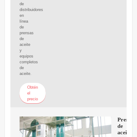
de
distribuidores
en
línea
de
prensas
de
aceite
y
equipos
completos
de
aceite.
Obtén
el
precio
Prensa
de
aceite