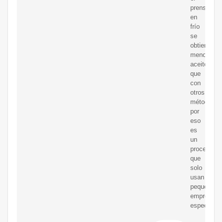
prensado
en
frío
se
obtiene
menos
aceite
que
con
otros
métodos,
por
eso
es
un
proceso
que
solo
usan
pequeñas
empresas
especializ