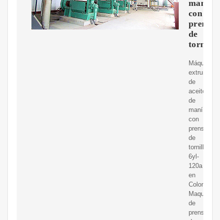
maní
con
prensa
de
tornillo
Máquina
extrusora
de
aceite
de
maní
con
prensa
de
tornillo
6yl-
120a
en
Colombia
Maquinaria
de
prensado