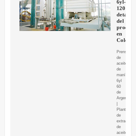
6yl-
120
detalles
del
produc
en
Colomb
Prensa
de
aceite
de
maní
6yl
60
de
Argentina
|
Planta
de
extracción
de
aceite