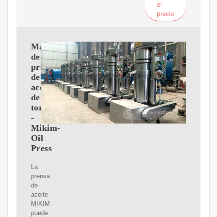
el
precio
Máquina
de
prensa
de
aceite
de
tornillo
-
Mikim-
Oil
Press
La
prensa
de
aceite
MIKIM
puede