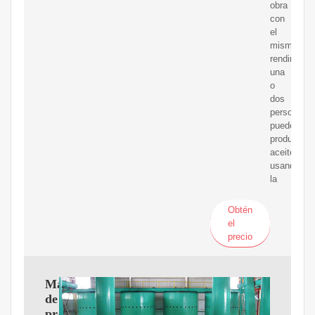
obra
con
el
mismo
rendimient
una
o
dos
personas
pueden
producir
aceite
usando
la
Obtén
el
precio
Máquina
de
prensa