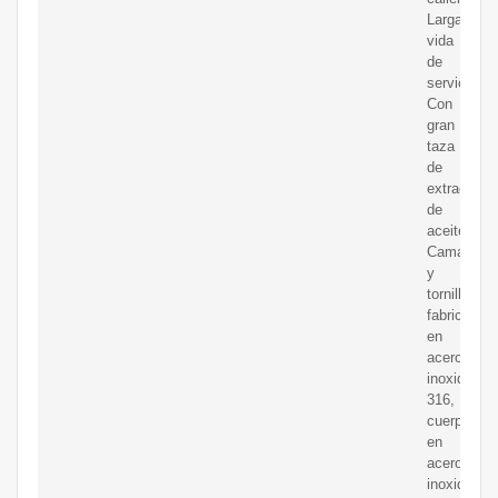
Larga
vida
de
servicio.
Con
gran
taza
de
extracción
de
aceite.
Camara
y
tornillo
fabricados
en
acero
inoxidable
316,
cuerpo
en
acero
inoxidable