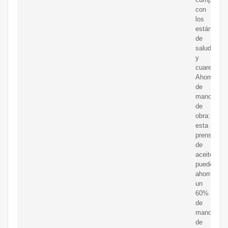
con
los
estándares
de
salud
y
cuarentena
Ahorro
de
mano
de
obra:
esta
prensa
de
aceite
puede
ahorrar
un
60%
de
mano
de