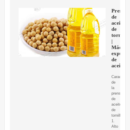
Prensa
de
aceite
de
tornillo
|
Máquin
expulso
de
aceite
Característ
de
la
prensa
de
aceite
de
tornillo.
1.
Alto