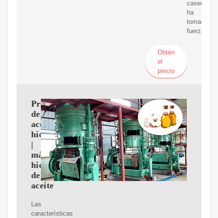
casero
ha
tomado
fuerza.
Obtén
el
precio
Prensa
de
aceite
hidráulica
|
máquina
hidráulica
de
aceite
Las
características