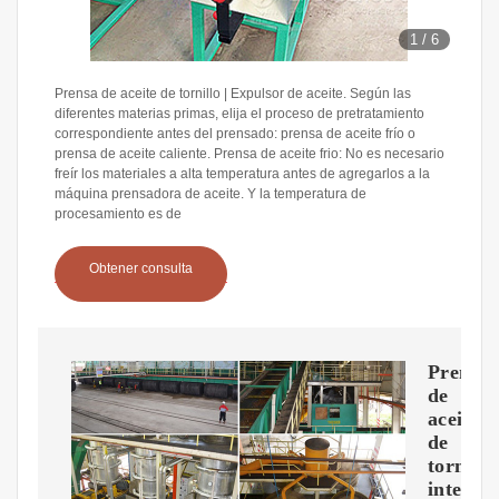
1
/
6
Prensa de aceite de tornillo | Expulsor de aceite. Según las
diferentes materias primas, elija el proceso de pretratamiento
correspondiente antes del prensado: prensa de aceite frío o
prensa de aceite caliente. Prensa de aceite frio: No es necesario
freír los materiales a alta temperatura antes de agregarlos a la
máquina prensadora de aceite. Y la temperatura de
procesamiento es de
Obtener consulta
Prensa
de
aceite
de
tornillo
integra