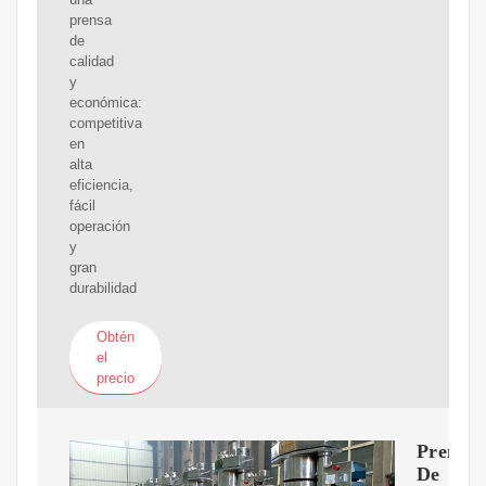
prensa
de
calidad
y
económica:
competitiva
en
alta
eficiencia,
fácil
operación
y
gran
durabilidad
Obtén
el
precio
Prensa
De