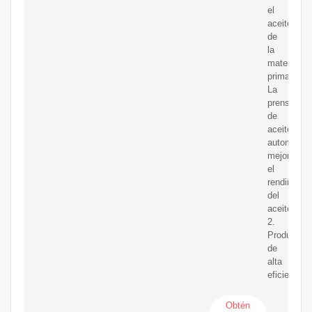
el
aceite
de
la
materia
prima.
La
prensa
de
aceite
automática
mejora
el
rendimient
del
aceite.
2.
Producció
de
alta
eficiencia.
Obtén