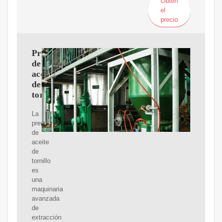
Obtén
el
precio
Prensa
de
aceite
de
tornillo
La
prensa
de
aceite
de
tornillo
es
una
maquinaria
avanzada
de
extracción