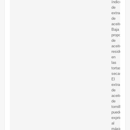
índice
de
extracción
de
aceite.
Baja
proporción
de
aceite
residual
en
las
tortas
secas.
El
extractor
de
aceite
de
tornillo
puede
exprimir
al
máximo