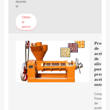
durante
el
Obtén
el
precio
Prensa
de
aceite
de
oliva,
puede
prensar
aceitun
enteras
Compra
Prensa
de
aceite