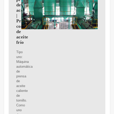
de
aceite
|
Prensa
comercial
de
aceite
frío
Tipo
uno:
Máquina
automática
de
prensa
de
aceite
caliente
de
tornillo.
Como
uno