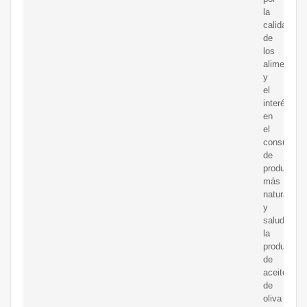
la
calidad
de
los
alimentos
y
el
interés
en
el
consumo
de
productos
más
naturales
y
saludables
la
producción
de
aceite
de
oliva