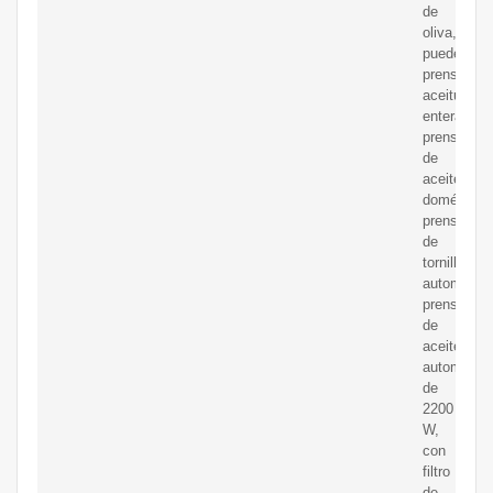
de
oliva,
puede
prensar
aceitunas
enteras,
prensa
de
aceite
doméstica,
prensa
de
tornillo
automática
prensa
de
aceite
automática
de
2200
W,
con
filtro
de