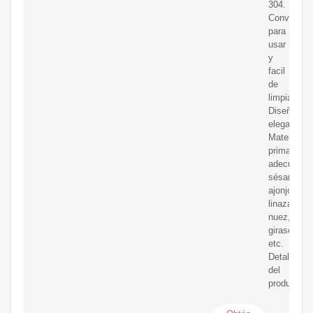
304.
Convenien
para
usar
y
facil
de
limpiar.
Diseño
elegante.
Materias
primas
adecuadas
sésamo,
ajonjolí,
linaza,
nuez,
girasoles,
etc.
Detalles
del
producto