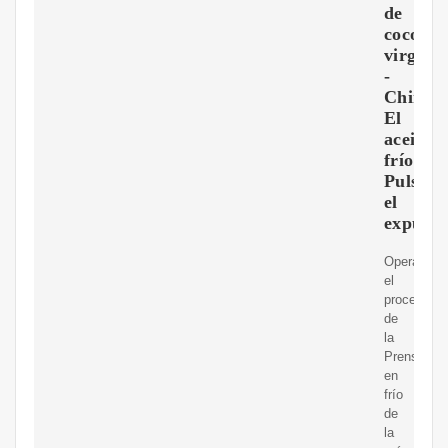
de
coco
virgen
-
China
El
aceite
frío
Pulse,
el
expulso
Operar
el
procesami
de
la
Prensa
en
frío
de
la