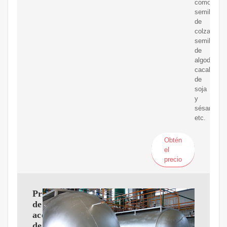
como
semillas
de
colza,
semillas
de
algodón,
cacahuete
de
soja
y
sésamo,
etc.
Obtén
el
precio
Prensa
de
aceite
de