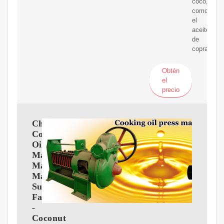
coco,
como
el
aceite
de
copra.
Obtén
el
precio
China
Coconut
Oil
Making
Machine
Manufacturers,
Suppliers,
Factory
-
Coconut