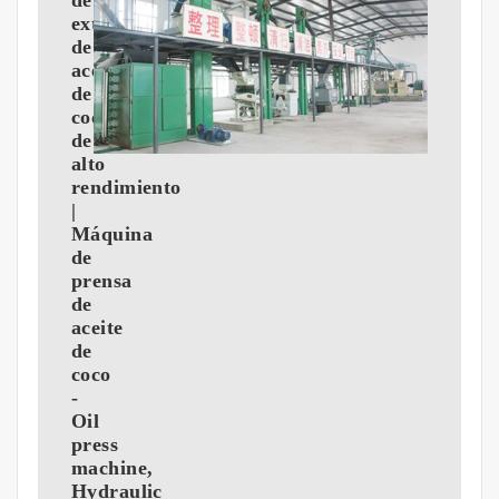
de
extracción
de
aceite
de
coco
de
alto
rendimiento
|
Máquina
de
prensa
de
aceite
de
coco
-
Oil
press
machine,
Hydraulic