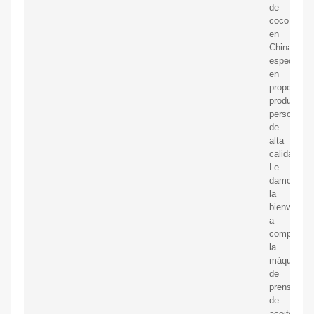
de
coco
en
China,
especializ
en
proporcion
productos
personaliz
de
alta
calidad.
Le
damos
la
bienvenida
a
comprar
la
máquina
de
prensa
de
aceite