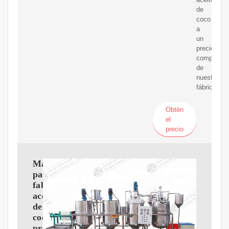
de
coco
a
un
precio
competitiv
de
nuestra
fábrica.
Obtén
el
precio
Máquina
para
fabricar
aceite
de
coco
prensado