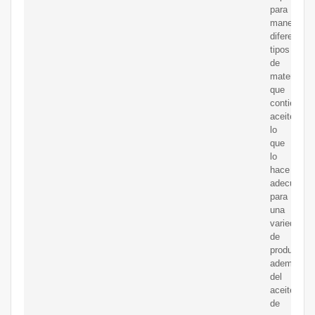
para
manejar
diferentes
tipos
de
materiales
que
contienen
aceite,
lo
que
lo
hace
adecuado
para
una
variedad
de
productos
además
del
aceite
de