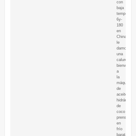
con
baja
temperatur
6y-
180
en
China,
le
damos
una
calurosa
bienvenida
a
la
máquina
de
aceite
hidráulico
de
coco
prensado
en
frío
barata