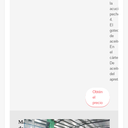
la
acuciante
pecho
4.
El
goteo
de
aceite
En
el
cárter
De
aceite
del
apretando
Obtén
el
precio
Máquina