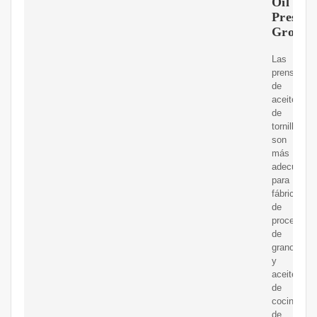
Oil
Press
Group
Las
prensas
de
aceite
de
tornillo
son
más
adecuadas
para
fábricas
de
procesami
de
granos
y
aceite
de
cocina
de