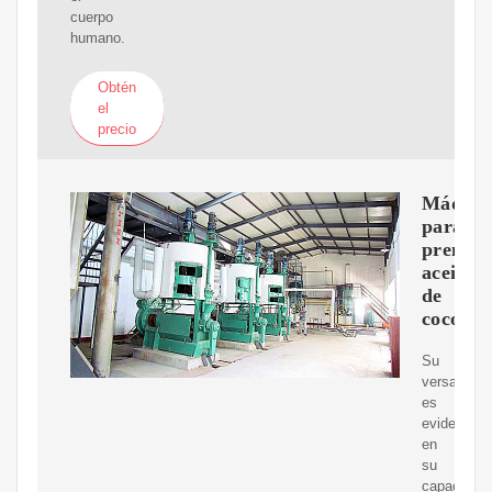
cuerpo
humano.
Obtén
el
precio
Máquin
para
prensar
aceite
de
coco
Su
versatilida
es
evidente
en
su
capacidad