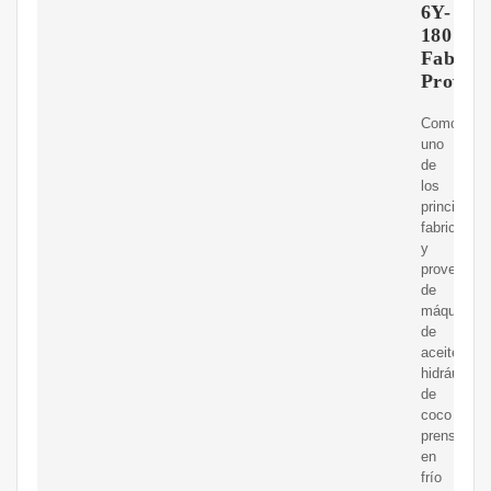
6Y-
180
Fabrica
Proveed
Como
uno
de
los
principales
fabricantes
y
proveedor
de
máquinas
de
aceite
hidráulico
de
coco
prensado
en
frío