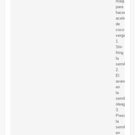
máquina
para
hacer
aceite
de
coco
vergin
1.
Stir-
fring
la
semilla
2.
El
avance
en
la
semilla
oleaginosa
3.
Presionar
la
semilla
en