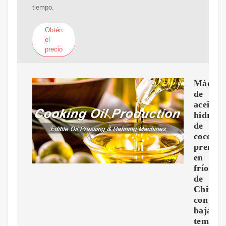
tiempo.
Obtén
el
precio
Máquin
de
aceite
hidrául
de
coco
prensa
en
frío
de
China
con
baja
temper