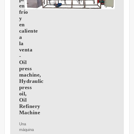
en
frío
y
en
caliente
a
la
venta
-
Oil
press
machine,
Hydraulic
press
oil,
Oil
Refinery
Machine
Una
máquina