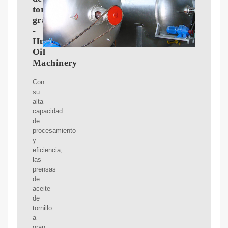
tornillo
grande
-
Huatai
Oil
Machinery
Con
su
alta
capacidad
de
procesamiento
y
eficiencia,
las
prensas
de
aceite
de
tornillo
a
gran