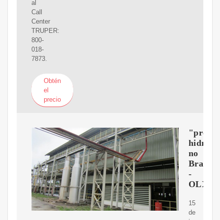
al
Call
Center
TRUPER:
800-
018-
7873.
Obtén
el
precio
"prens
hidraul
no
Brasil
-
OLX
15
de