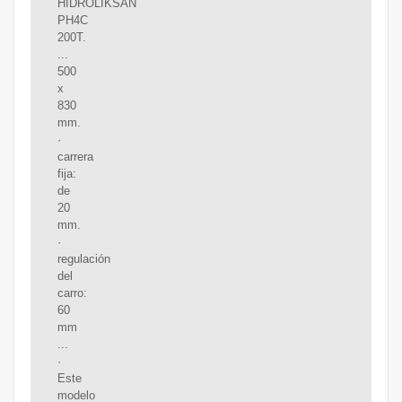
HIDROLIKSAN
PH4C
200T.
...
500
x
830
mm.
·
carrera
fija:
de
20
mm.
·
regulación
del
carro:
60
mm
...
·
Este
modelo