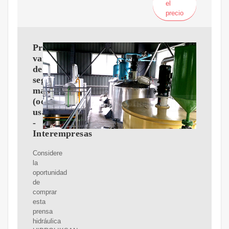
el
precio
Prensas
varias
de
segunda
mano
(ocasión,
usado)
-
Interempresas
Considere
la
oportunidad
de
comprar
esta
prensa
hidráulica