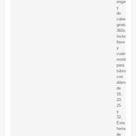
engaste
y
de
cabezal
giratorio
360o.
Incluye
llave
y
cuatro
mordazas
para
tubos
con
diámetros
de
16,
20,
25
y
32.
Esta
herramient
de