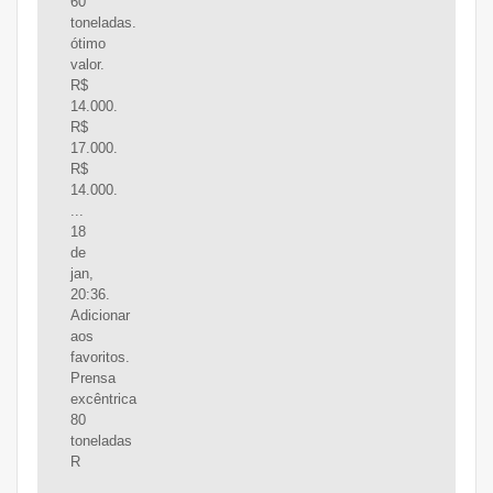
60
toneladas.
ótimo
valor.
R$
14.000.
R$
17.000.
R$
14.000.
...
18
de
jan,
20:36.
Adicionar
aos
favoritos.
Prensa
excêntrica
80
toneladas
R