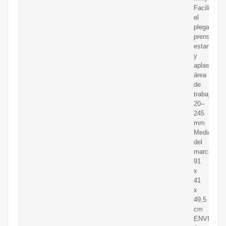
Facilita
el
plegado,
prensado,
estampado
y
aplastado
área
de
trabajo
20–
245
mm
Medidas
del
marco
91
x
41
x
49,5
cm
ENVIO