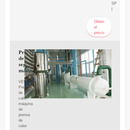
SP
|
Obtén
el
precio
Prensa
de
segunda
mano
VEVOR
Prensa
de
calor,
máquina
de
prensa
de
calor