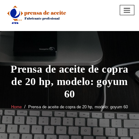
Skip
to
content
Prensa de aceite de copra
de 20 hp, modelo: goyum
60
Home
Prensa de aceite de copra de 20 hp, modelo: goyum 60