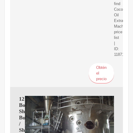
find
Coconut
Oil
Extraction
Machine
price
list
|
ID:
118717781
Obtén
el
precio
12
Bolt
Shea
Butter
/
Shea