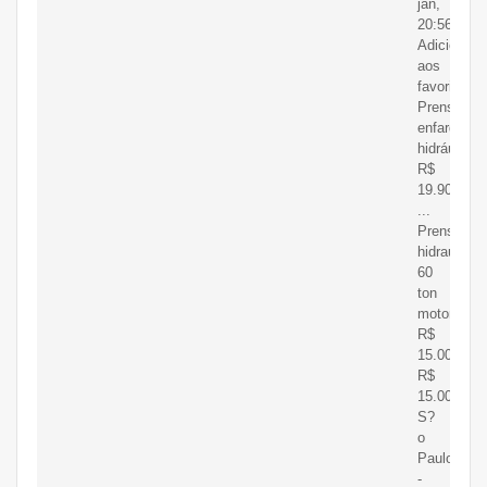
jan,
20:56.
Adicionar
aos
favoritos.
Prensas
enfardadei
hidráulica
R$
19.900.
...
Prensa
hidraulica
60
ton
motorizada
R$
15.000.
R$
15.000.
S?
o
Paulo
-