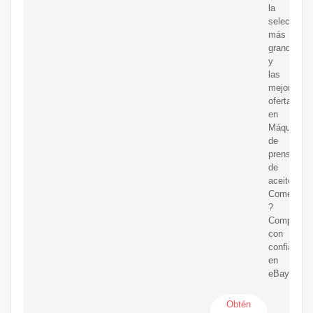
la
selección
más
grande
y
las
mejores
ofertas
en
Máquinas
de
prensa
de
aceite
Comercial.
?
Compra
con
confianza
en
eBay!
Obtén