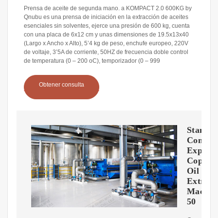
Prensa de aceite de segunda mano. a KOMPACT 2.0 600KG by
Qnubu es una prensa de iniciación en la extracción de aceites
esenciales sin solventes, ejerce una presión de 600 kg, cuenta
con una placa de 6x12 cm y unas dimensiones de 19.5x13x40
(Largo x Ancho x Alto), 5’4 kg de peso, enchufe europeo, 220V
de voltaje, 3’5A de corriente, 50HZ de frecuencia doble control
de temperatura (0 – 200 oC), temporizador (0 – 999
Obtener consulta
Standa
Commer
Expelle
Copra
Oil
Extract
Machin
50