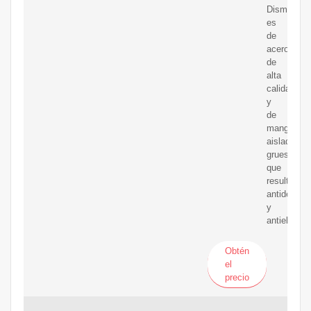
Dismat,
es
de
acero
de
alta
calidad
y
de
mango
aislado
grueso
que
resulta
antidesliza
y
antieléctric
Obtén
el
precio