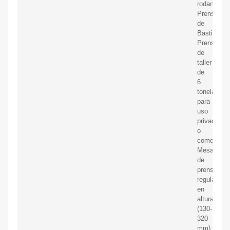
rodamient
Prensa
de
Bastidor
Prensa
de
taller
de
6
toneladas
para
uso
privado
o
comercial
Mesa
de
prensado
regulable
en
altura
(130-
320
mm)