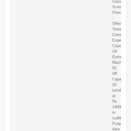
Goyum
Screw
Press
-
Offering
Standard
Commercia
Expeller
Copra
Oil
Extraction
Machine,
50
HP,
Capacity:
20
ton/day
at
Rs
1400000
in
Ludhiana,
Punjab.
Also