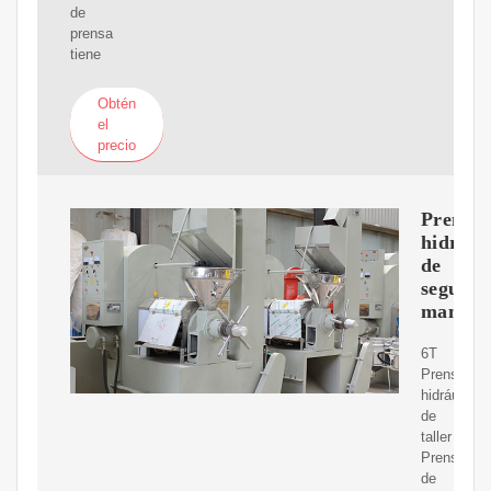
de
prensa
tiene
Obtén
el
precio
Prensa
hidrául
de
segund
mano
6T
Prensa
hidráulica
de
taller
Prensa
de