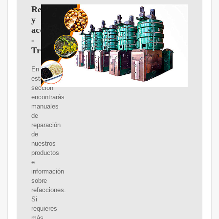
Refacciones
y
accesorios
-
Truper
En
esta
sección
encontrarás
manuales
de
reparación
de
nuestros
productos
e
información
sobre
refacciones.
Si
requieres
más