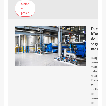
Obtén
el
precio
Prensa
Manual
de
segund
mano
Máquina
prensado
manual
cabezal
rotativa
Dismat.
Es
multicapa,
de
prensa
de