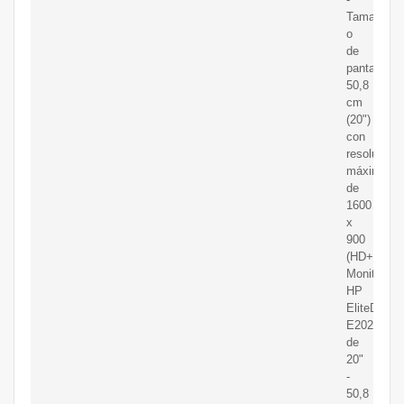
Tama?
o
de
pantalla
50,8
cm
(20")
con
resolución
máxima
de
1600
x
900
(HD+).
Monitor
HP
EliteDispla
E202
de
20"
-
50,8