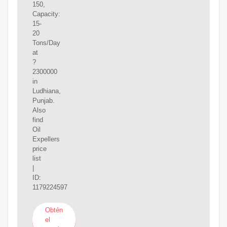
150,
Capacity:
15-
20
Tons/Day
at
?
2300000
in
Ludhiana,
Punjab.
Also
find
Oil
Expellers
price
list
|
ID:
1179224597
Obtén
el