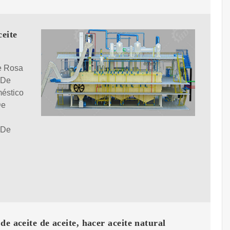
eite
e Rosa
 De
éstico
De
 De
de aceite de aceite, hacer aceite natural