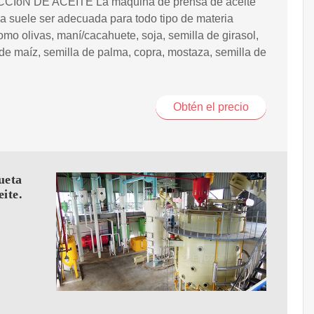
IóN DE ACEITE La máquina de prensa de aceite
 suele ser adecuada para todo tipo de materia
omo olivas, maní/cacahuete, soja, semilla de girasol,
e maíz, semilla de palma, copra, mostaza, semilla de
Obtén el precio
ueta
ite.