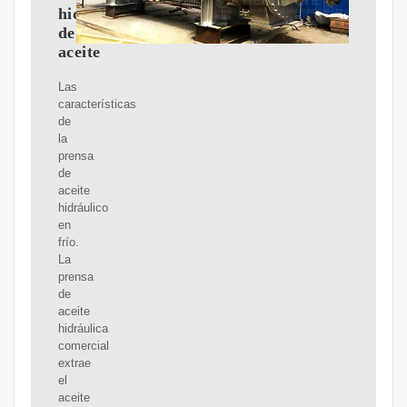
hidráulica
de
aceite
Las
características
de
la
prensa
de
aceite
hidráulico
en
frío.
La
prensa
de
aceite
hidráulica
comercial
extrae
el
aceite