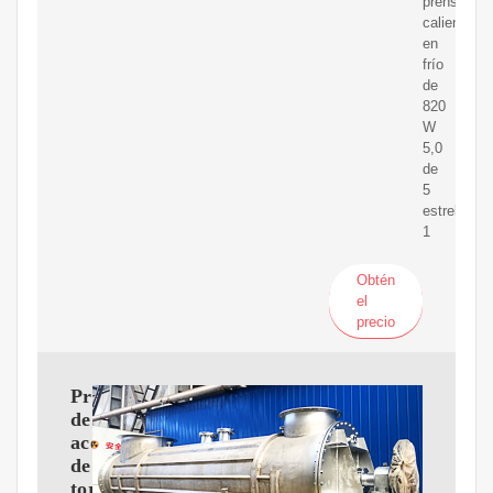
prensa
caliente
en
frío
de
820
W
5,0
de
5
estrellas
1
Obtén
el
precio
Prensa
de
aceite
de
tornillo