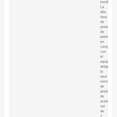
tornillo.
La
alta
tasa
de
producción
de
petróleo,
en
comparaci
con
el
equipo
antiguo,
la
tasa
normal
de
producción
de
aceitepued
ser
de
2