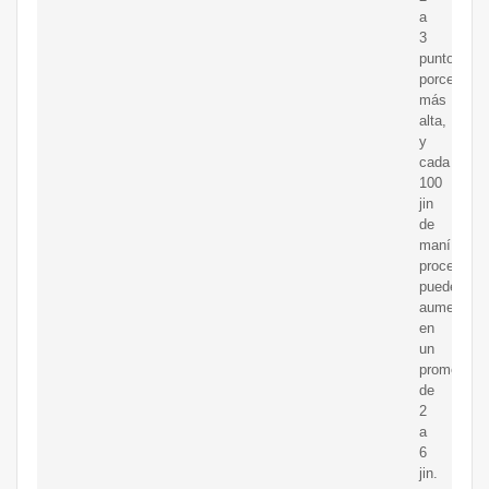
a
3
puntos
porcentual
más
alta,
y
cada
100
jin
de
maní
procesado
puede
aumentar
en
un
promedio
de
2
a
6
jin.