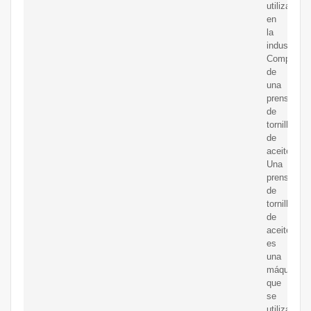
utilizadas
en
la
industria.
Componen
de
una
prensa
de
tornillo
de
aceite.
Una
prensa
de
tornillo
de
aceite
es
una
máquina
que
se
utiliza