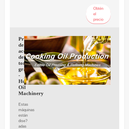
Obtén
el
precio
Prensa
de
aceite
de
tornillo
grande
-
Huatai
Oil
Machinery
Estas
máquinas
están
dise?
adas