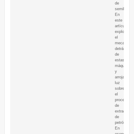
de
semillas?
En
este
artículo,
explorare
el
mecanism
detrás
de
estas
máquinas
y
arrojaremo
luz
sobre
el
proceso
de
extracción
de
petróleo.
En
esencia,