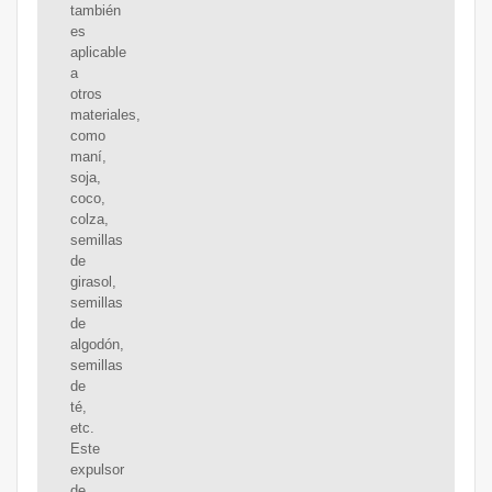
también
es
aplicable
a
otros
materiales,
como
maní,
soja,
coco,
colza,
semillas
de
girasol,
semillas
de
algodón,
semillas
de
té,
etc.
Este
expulsor
de