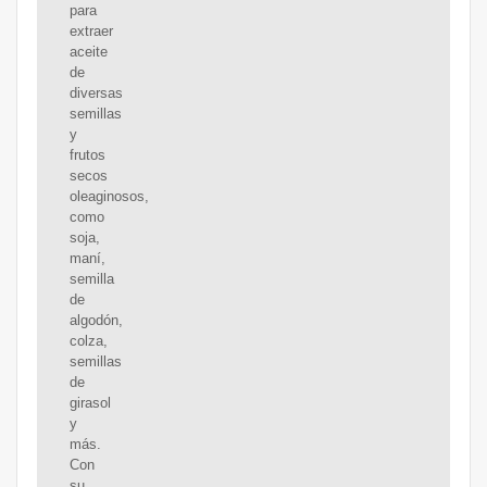
para
extraer
aceite
de
diversas
semillas
y
frutos
secos
oleaginosos,
como
soja,
maní,
semilla
de
algodón,
colza,
semillas
de
girasol
y
más.
Con
su