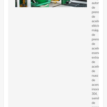
automática
de
prensa
de
aceite
eléctrica,
máquina
de
prensa
de
aceite
esencial,
extractor
de
aceite
de
nuez
de
acero
inoxidable
304,
semilla
de