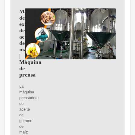
Máquina
de
extracción
de
aceite
de
maíz
|
Máquina
de
prensa
La
máquina
prensadora
de
aceite
de
germen
de
maíz