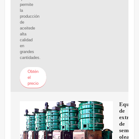
permite
la
producción
de
aceitede
alta
calidad
en
grandes
cantidades.
Obtén
el
precio
Equipo
de
extracc
de
semilla
oleagin