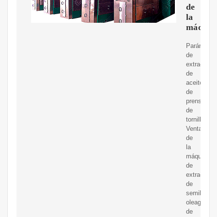
de
la
máquin
Parámetro
de
extracción
de
aceite
de
prensa
de
tornillo
Ventajas
de
la
máquina
de
extracción
de
semillas
oleaginosa
de