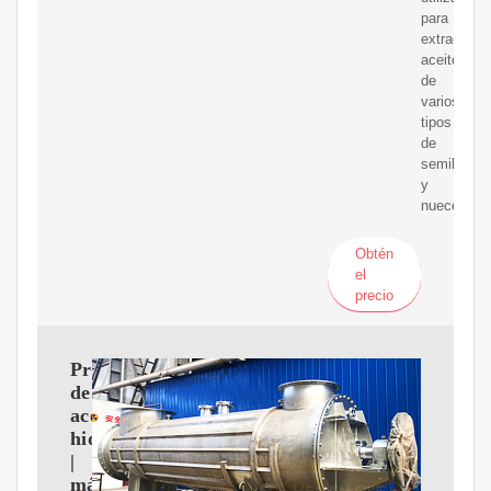
para
extraer
aceite
de
varios
tipos
de
semillas
y
nueces.
Obtén
el
precio
Prensa
de
aceite
hidráulica
|
máquina