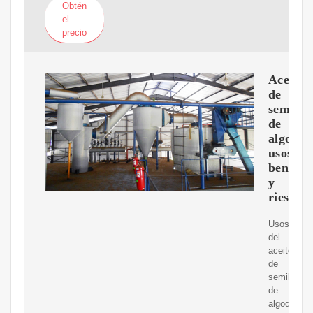
Obtén
el
precio
Aceite
de
semilla
de
algodón
usos,
benefic
y
riesgos
Usos
del
aceite
de
semilla
de
algodón.