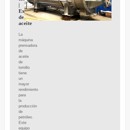
|
Expulsor
de
aceite
La
máquina
prensadora
de
aceite
de
tornillo
tiene
un
mayor
rendimiento
para
la
producción
de
petróleo.
Este
equipo