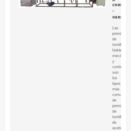
comple
-
sunrise
Las
prensas
de
tornillo
hidráulicas
mecánicas
y
continuas
son
los
tipos
más
comunes
de
prensas
de
tornillo
de
aceite