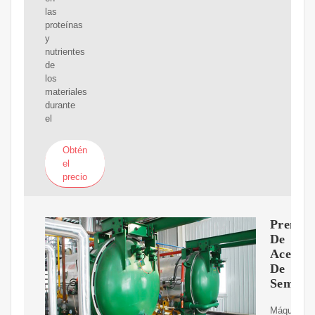
las
proteínas
y
nutrientes
de
los
materiales
durante
el
Obtén
el
precio
Prensa
De
Aceite
De
Semilla
Máquina