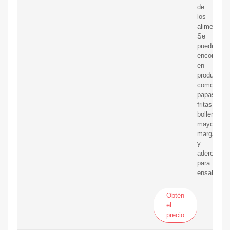
de
los
alimentos.
Se
puede
encontrar
en
productos
como
papas
fritas,
bollería,
mayonesa,
margarina
y
aderezos
para
ensaladas.
Obtén
el
precio