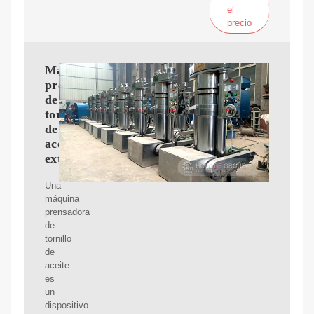
el
precio
Máquina
prensadora
de
tornillo
de
aceite:
extracción
Una
máquina
prensadora
de
tornillo
de
aceite
es
un
dispositivo