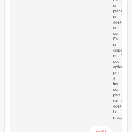
un
prensa
de
aceite
de
semilla
Es
un
dispositivo
mecánico
que
aplica
presión
a
las
semillas
para
extraer
aceite.
La
máquina
Obtén