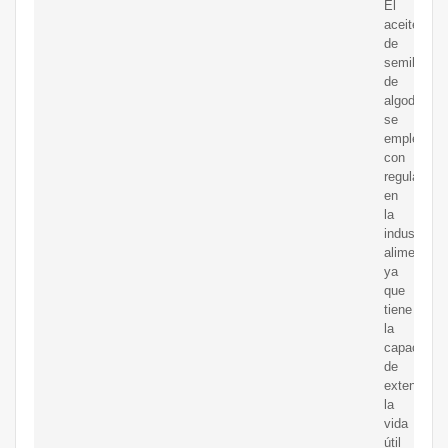
El
aceite
de
semilla
de
algodón
se
emplea
con
regularidad
en
la
industria
alimentaria
ya
que
tiene
la
capacidad
de
extender
la
vida
útil