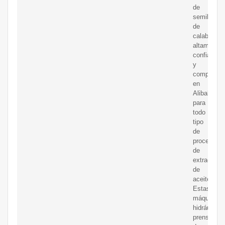
de
semilla
de
calabaza
altamente
confiable
y
competent
en
Alibaba.c
para
todo
tipo
de
procesos
de
extracción
de
aceite.
Estas
máquina
hidráulica
prensa