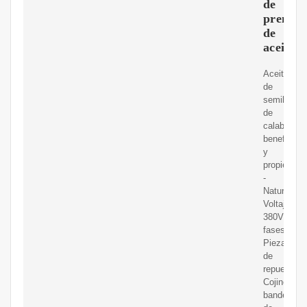
de
prensa
de
aceite
Aceite
de
semillas
de
calabaza:
beneficios
y
propiedade
-
Natursan.
Voltaje:
380V/50HZ
fases;
Pieza
de
repuesto:
Cojinete,
bandejas