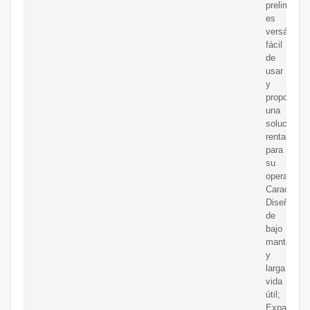
preliminar
es
versátil,
fácil
de
usar
y
proporcion
una
solución
rentable
para
su
operación.
Característ
Diseño
de
bajo
mantenimi
y
larga
vida
útil;
Expansible