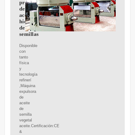
prensa
de
aceite
hidráulico
de
semillas
Disponible
con
tanto
física
y
tecnología
refinerí
,Máquina
expulsora
de
aceite
de
semilla
vegetal
aceite.Certificación:CE
&