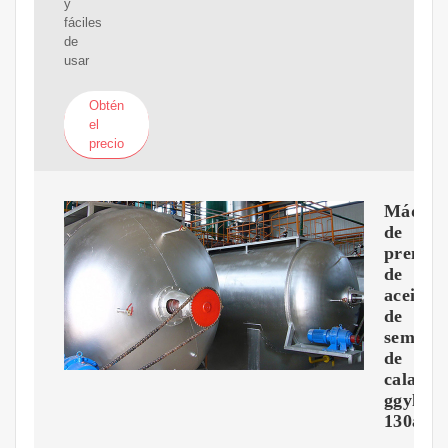
y
fáciles
de
usar
Obtén
el
precio
Máquin
de
prensa
de
aceite
de
semilla
de
calabaz
ggyl
130a