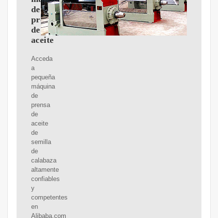
de
prensa
de
aceite
Acceda
a
pequeña
máquina
de
prensa
de
aceite
de
semilla
de
calabaza
altamente
confiables
y
competentes
en
Alibaba.com