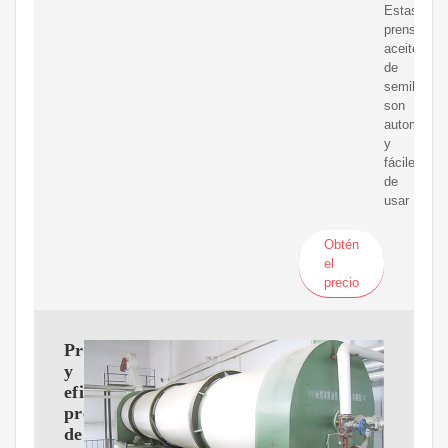
Estas
prensa
aceite
de
semillas
son
automátic
y
fáciles
de
usar
Obtén
el
precio
Profesional
y
eficiente
prensa
de