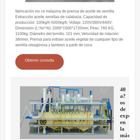
fabricación iso ce máquina de prensa de aceite de semilla.
Extracción aceite semillas de calabaza. Capacidad de
producción: 100kg/h-5000kg/h; Voltaje: 220V/380V/440V;
Dimensión (L*An*Al): 2000*1500*1720mm; Peso: 760 KG,
1100kg; Diámetro del tornillo: 101 mm; Velocidad de rotación:
38r/min; Prensa para extraer aceite vegetal de cualquier tipo de
semilla oleaginosa y tambien a partir de coco
Obtener consulta
40
a?
os
de
experie
en
la
máquin