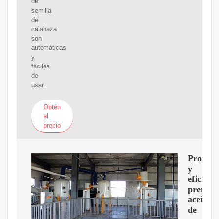
de
semilla
de
calabaza
son
automáticas
y
fáciles
de
usar.
Obtén
el
precio
Profesi
y
eficient
prensa
aceite
de