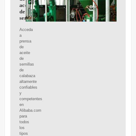
aceite
de
semillas
Acceda
a
prensa
de
aceite
de
semillas
de
calabaza
altamente
confiables
y
competentes
en
Alibaba.com
para
todos
los
tipos