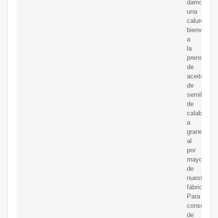
damos
una
calurosa
bienvenida
a
la
prensa
de
aceite
de
semilla
de
calabaza
a
granel
al
por
mayor
de
nuestra
fábrica.
Para
consulta
de