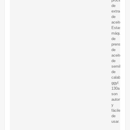
procesos
de
extracción
de
aceite.
Estas
máquina
de
prensa
de
aceite
de
semillas
de
calabaza
ggyl
130a
son
automátic
y
fáciles
de
usar.