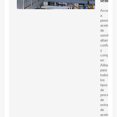
semilla
Acceda
a
prensa
aceite
de
semillas
altamente
confiables
y
competent
en
Alibaba.c
para
todos
los
tipos
de
procesos
de
extracción
de
aceite.