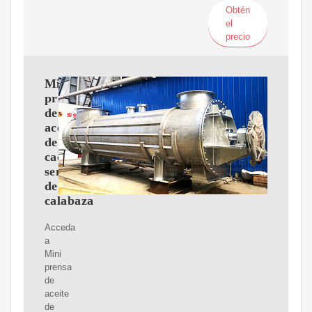
Obtén
el
precio
Mini
prensa
de
aceite
de
cacahuete
semillas
de
calabaza
Acceda
a
Mini
prensa
de
aceite
de