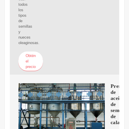
todos
los
tipos
de
semillas
y
nueces
oleaginosas.
Obtén
el
precio
Prensa
de
aceite
de
semilla
de
calabaz