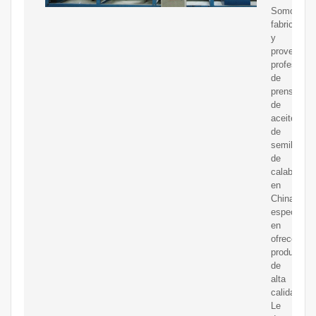
Somos
fabricantes
y
proveedor
profesiona
de
prensas
de
aceite
de
semilla
de
calabaza
en
China,
especializ
en
ofrecer
productos
de
alta
calidad.
Le