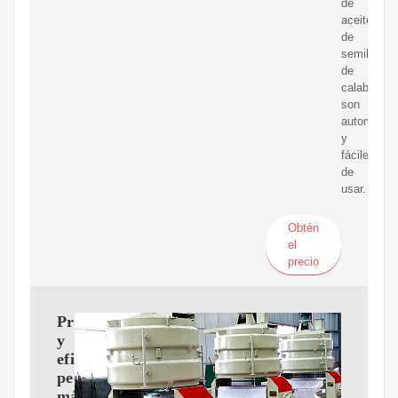
de
aceite
de
semilla
de
calabaza
son
automátic
y
fáciles
de
usar.
Obtén
el
precio
Profesional
y
eficiente
pequeña
máquina