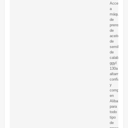
Acceda
a
máquina
de
prensa
de
aceite
de
semillas
de
calabaza
ggyl
130a
altamente
confiable
y
competent
en
Alibaba.c
para
todo
tipo
de