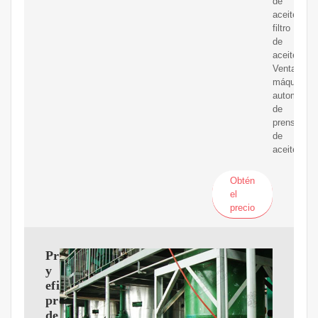
de
aceite,
filtro
de
aceite;
Ventaja:
máquina
automática
de
prensado
de
aceite
Obtén
el
precio
Profesional
y
eficiente
prensa
de